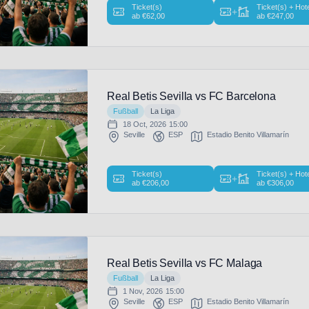
Ticket(s)
Ticket(s) + Hot
+
ab
€
62,00
ab
€
247,00
Real Betis Sevilla vs FC Barcelona
Fußball
La Liga
18 Oct, 2026
15:00
Seville
ESP
Estadio Benito Villamarín
Ticket(s)
Ticket(s) + Hot
+
ab
€
206,00
ab
€
306,00
Real Betis Sevilla vs FC Malaga
Fußball
La Liga
1 Nov, 2026
15:00
Seville
ESP
Estadio Benito Villamarín