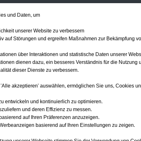
+49 1514 135
es und Daten, um
Formel 1
Tennis
Konzerte
NFL
Mehr 
lichkeit unserer Website zu verbessern
tiv auf Störungen und ergreifen Maßnahmen zur Bekämpfung v
ationen über Interaktionen und statistische Daten unserer Webs
Startseite
Mannschaften
Real Betis Sevilla
ionen dienen dazu, ein besseres Verständnis für die Nutzung 
lität dieser Dienste zu verbessern.
Real Betis Sevilla
Tickets
Sie Real Betis live im Estadio Benito Villamarín — offizielle Tickets und Hot
 'Alle akzeptieren' auswählen, ermöglichen Sie uns, Cookies u
bei Tickwell.
zu entwickeln und kontinuierlich zu optimieren.
szuliefern und deren Effizienz zu messen.
e basierend auf Ihren Präferenzen anzuzeigen.
erbeanzeigen basierend auf Ihren Einstellungen zu zeigen.
×
eal Betis Sevilla
utzung unserer Webseite stimmen Sie der Verwendung von Coo