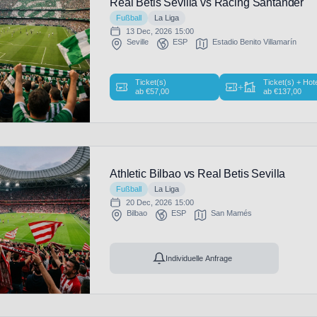
Real Betis Sevilla vs Racing Santander
Fußball
La Liga
13 Dec, 2026
15:00
Seville
ESP
Estadio Benito Villamarín
Ticket(s)
Ticket(s) + Hot
+
ab
€
57,00
ab
€
137,00
Athletic Bilbao vs Real Betis Sevilla
Fußball
La Liga
20 Dec, 2026
15:00
Bilbao
ESP
San Mamés
Individuelle Anfrage