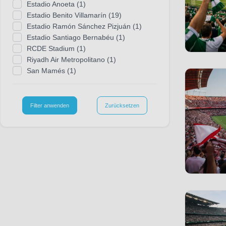
Estadio Anoeta
(1)
Borussia Mönchengladbach
(34)
Estadio Benito Villamarín
(19)
Brighton & Hove Albion
(12)
Estadio Ramón Sánchez Pizjuán
(1)
Bristol City
(2)
Estadio Santiago Bernabéu
(1)
CA Osasuna
(8)
RCDE Stadium
(1)
CD Santa Clara
(1)
Riyadh Air Metropolitano
(1)
CF Estrela Amadora
(1)
San Mamés
(1)
CFC Genua
(9)
Cagliari Calcio
(9)
Cardiff City
(1)
Filter anwenden
Zurücksetzen
Casa Pia AC
(1)
Celta Vigo
(8)
Cercle Brügge
(3)
Charlton Athletic FC
(1)
Como 1907
(27)
Coventry City
(11)
Crystal Palace
(29)
Denver Broncos
(1)
Deportivo Alaves
(8)
Deportivo La Coruna
(8)
Derby County
(2)