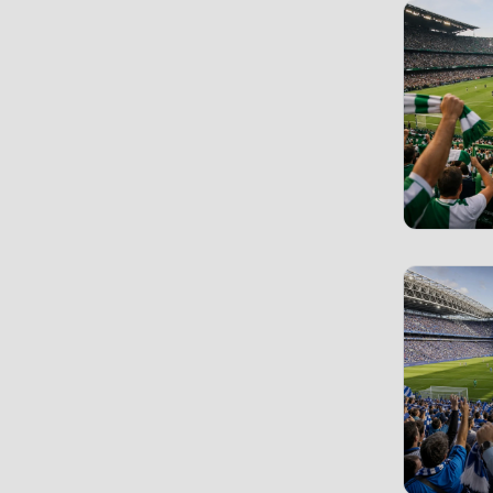
FC Watford
(1)
Feyenoord Rotterdam
(17)
Fortuna Sittard
(1)
Frosinone Calcio
(9)
GD Estoril Praia
(1)
Gil Vicente FC
(1)
Go Ahead Eagles Deventer
(1)
Hamburger SV
(34)
Houston Texans
(1)
Hull City
(11)
Inter Mailand
(27)
Ipswich Town
(11)
Jacksonville Jaguars
(2)
Juventus Turin
(27)
KAA Gent
(19)
KRC Genk
(3)
KV Kortrijk
(3)
KV Mechelen
(3)
KVC Westerlo
(3)
LOSC Lille
(3)