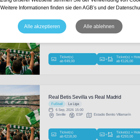
unden
. Weitere Informationen finden sie den AGB's und der Datenschu
Real Betis Sevilla vs Real Sociedad San 
Alle akzeptieren
Alle ablehnen
Fußball
La Liga
21 Aug, 2026
21:00
Seville
ESP
Estadio Benito Villamarín
Ticket(s)
Ticket(s) + Hot
+
ab
€
49,00
ab
€
126,00
Real Betis Sevilla vs Real Madrid
Fußball
La Liga
6 Sep, 2026
15:00
Seville
ESP
Estadio Benito Villamarín
Ticket(s)
Ticket(s) + Hot
+
ab
€
218,00
ab
€
293,00