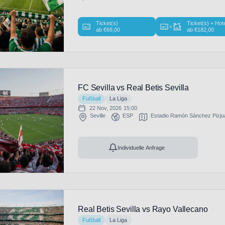
Ticket(s)
Ticket(s) + Hot
+
ab
€
68,00
ab
€
182,00
FC Sevilla vs Real Betis Sevilla
Fußball
La Liga
22 Nov, 2026
15:00
Seville
ESP
Estadio Ramón Sánchez Pizju
Individuelle Anfrage
Real Betis Sevilla vs Rayo Vallecano
Fußball
La Liga