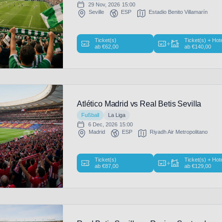
29 Nov, 2026
15:00
Seville
ESP
Estadio Benito Villamarín
Ticket(s)
Ticket(s) + Hot
+
ab
€
62,00
ab
€
140,00
Atlético Madrid vs Real Betis Sevilla
Fußball
La Liga
6 Dec, 2026
15:00
Madrid
ESP
Riyadh Air Metropolitano
Ticket(s)
Ticket(s) + Hot
+
ab
€
87,00
ab
€
129,00