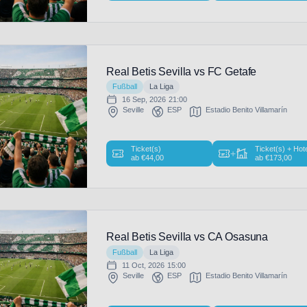
Real Betis Sevilla vs FC Getafe
Fußball
La Liga
16 Sep, 2026
21:00
Seville
ESP
Estadio Benito Villamarín
Ticket(s)
Ticket(s) + Hot
+
ab
€
44,00
ab
€
173,00
Real Betis Sevilla vs CA Osasuna
Fußball
La Liga
11 Oct, 2026
15:00
Seville
ESP
Estadio Benito Villamarín