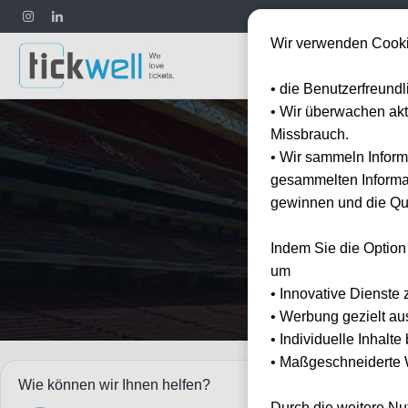
Wir verwenden Cooki
Fußball
• die Benutzerfreund
• Wir überwachen ak
Missbrauch.
• Wir sammeln Inform
gesammelten Informat
gewinnen und die Qua
Erleben 
Indem Sie die Option
um
• Innovative Dienste 
• Werbung gezielt au
• Individuelle Inhalt
• Maßgeschneiderte W
Events
Wie können wir Ihnen helfen?
Veranstalter: R
Durch die weitere N