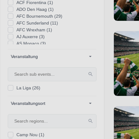
ACF Fiorentina
(1)
ADO Den Haag
(1)
AFC Bournemouth
(29)
AFC Sunderland
(11)
AFC Wrexham
(1)
AJ Auxerre
(3)
AS Monaco
(3)
AS Rom
(27)
Veranstaltung
AZ Alkmaar
(1)
Académico de Viseu
(1)
Ajax Amsterdam
(1)
Aston Villa
(29)
Atalanta Bergamo
(27)
La Liga
(26)
Athletic Bilbao
(26)
Atletico Madrid
(26)
Veranstaltungsort
Bayer 04 Leverkusen
(34)
Benfica Lissabon
(1)
Birmingham City
(2)
Blackburn Rovers
(2)
Bolton Wanderers
(1)
Camp Nou
(1)
Borussia Dortmund
(34)