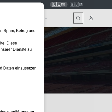
🇩🇪
🇬🇧
7559
contact@tickwell-travel.de
DE
EN
Events
Über Tickwell
on Spam, Betrug und
ite. Diese
unserer Dienste zu
el-Pakete
nd Daten einzusetzen,
kies gemäß unserer