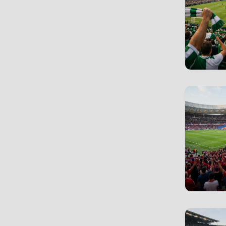
Detroit Lions
(1)
ES Troyes AC
(3)
Eintracht Frankfurt
(34)
Elche CF
(8)
Espanyol Barcelona
(27)
Excelsior Rotterdam
(1)
FC Alverca
(1)
FC Arouca
(1)
FC Arsenal
(31)
FC Augsburg
(34)
FC Barcelona
(26)
FC Bayern München
(34)
FC Bologna
(27)
FC Bologna 1907
(16)
FC Brentford
(11)
FC Brügge
(19)
FC Burnley
(1)
FC Charlton Athletic
(1)
FC Chelsea
(29)
FC Everton
(29)