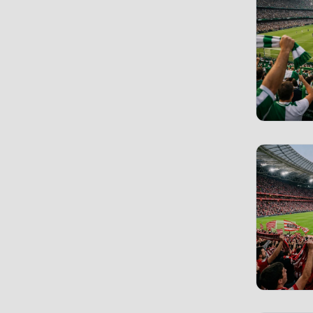
FC Famalicão
(1)
FC Fulham
(29)
FC Getafe
(8)
FC Groningen
(1)
FC Liverpool
(29)
FC Lorient
(3)
FC Malaga
(8)
FC Middlesbrough
(1)
FC Millwall
(13)
FC Porto
(1)
FC Portsmouth
(2)
FC Rayo Vallecano
(1)
FC Schalke 04
(34)
FC Sevilla
(26)
FC Southampton
(24)
FC St. Pauli
(15)
FC Toulouse
(3)
FC Turin
(9)
FC Utrecht
(1)
FC Valencia
(8)
FC Villarreal
(7)