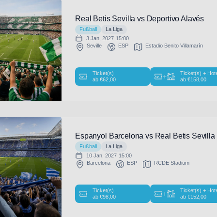
Real Betis Sevilla vs Deportivo Alavés
Fußball
La Liga
3 Jan, 2027
15:00
Seville
ESP
Estadio Benito Villamarín
Ticket(s)
Ticket(s) + Hot
+
ab
€
62,00
ab
€
158,00
Espanyol Barcelona vs Real Betis Sevilla
Fußball
La Liga
10 Jan, 2027
15:00
Barcelona
ESP
RCDE Stadium
Ticket(s)
Ticket(s) + Hot
+
ab
€
98,00
ab
€
152,00