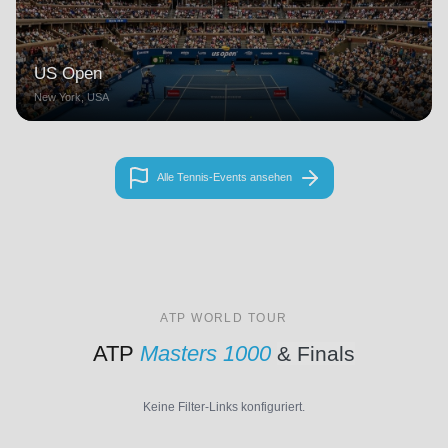
US Open
New York, USA
Alle Tennis-Events ansehen
ATP WORLD TOUR
ATP
Masters 1000
& Finals
Keine Filter-Links konfiguriert.