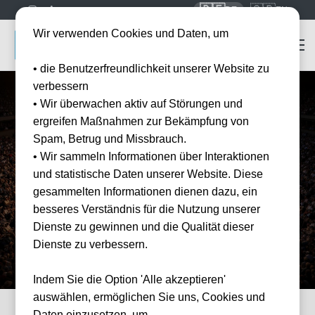
🇩🇪
🇬🇧
DE
EN
Wir verwenden Cookies und Daten, um
• die Benutzerfreundlichkeit unserer Website zu
verbessern
• Wir überwachen aktiv auf Störungen und
Home
Tennis Tickets
ergreifen Maßnahmen zur Bekämpfung von
Tennis 2026/2027
Tickets
Spam, Betrug und Missbrauch.
Offizielle Tickets für Grand Slams, ATP Masters & mehr. Inklusive
• Wir sammeln Informationen über Interaktionen
Hotel-Pakete — sicher buchen bei Tickwell Travel.
und statistische Daten unserer Website. Diese
gesammelten Informationen dienen dazu, ein
100% offizielle Tickets
Über 20 Events
besseres Verständnis für die Nutzung unserer
Dienste zu gewinnen und die Qualität dieser
10.000+ Kunden
Dienste zu verbessern.
Indem Sie die Option 'Alle akzeptieren'
auswählen, ermöglichen Sie uns, Cookies und
Daten einzusetzen, um