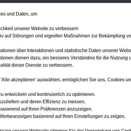
+49 1514 135
es und Daten, um
Formel 1
Tennis
Konzerte
NFL
Mehr 
lichkeit unserer Website zu verbessern
tiv auf Störungen und ergreifen Maßnahmen zur Bekämpfung v
ationen über Interaktionen und statistische Daten unserer Webs
Home
DFB-Pokal Tickets 2027
ionen dienen dazu, ein besseres Verständnis für die Nutzung 
lität dieser Dienste zu verbessern.
DFB-Pokal
Tickets
2026
 Sie den DFB-Pokal live — vom Achtelfinale bis zum großen Finale im 
 'Alle akzeptieren' auswählen, ermöglichen Sie uns, Cookies u
Olympiastadion.
zu entwickeln und kontinuierlich zu optimieren.
szuliefern und deren Effizienz zu messen.
e basierend auf Ihren Präferenzen anzuzeigen.
erbeanzeigen basierend auf Ihren Einstellungen zu zeigen.
utzung unserer Webseite stimmen Sie der Verwendung von Coo