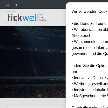
Wir verwenden Cooki
Fußball
• die Benutzerfreund
• Wir überwachen ak
Missbrauch.
• Wir sammeln Inform
gesammelten Informat
gewinnen und die Qua
Erleben
Indem Sie die Option
um
• Innovative Dienste 
• Werbung gezielt au
• Individuelle Inhalt
• Maßgeschneiderte W
Durch die weitere N