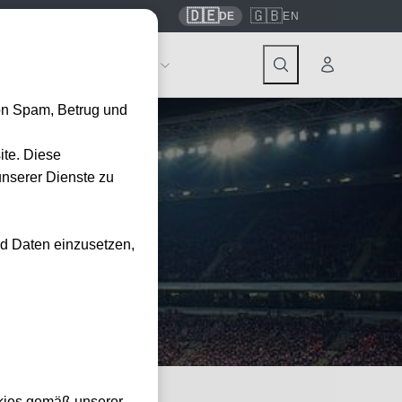
🇩🇪
🇬🇧
7559
contact@tickwell-travel.de
DE
EN
Events
Über Tickwell
on Spam, Betrug und
ite. Diese
unserer Dienste zu
Berliner
nd Daten einzusetzen,
kies gemäß unserer