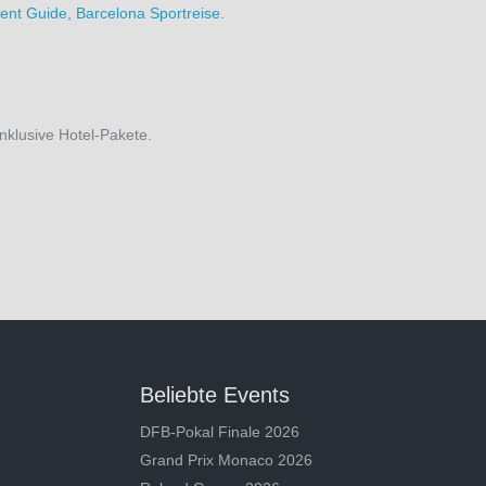
ent Guide
,
Barcelona Sportreise
.
inklusive Hotel-Pakete.
Beliebte Events
DFB-Pokal Finale 2026
Grand Prix Monaco 2026