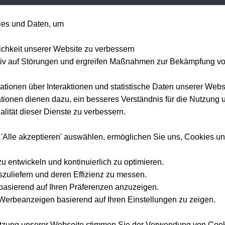
+49 1514 135
es und Daten, um
Formel 1
Tennis
Konzerte
NFL
Mehr 
lichkeit unserer Website zu verbessern
tiv auf Störungen und ergreifen Maßnahmen zur Bekämpfung v
ationen über Interaktionen und statistische Daten unserer Webs
ionen dienen dazu, ein besseres Verständnis für die Nutzung 
Home
Europa League Tickets 2026
lität dieser Dienste zu verbessern.
Europa League
Tickets
2026
 'Alle akzeptieren' auswählen, ermöglichen Sie uns, Cookies u
ie die UEFA Europa League live — spannende K.o.-Runden und das gro
zu entwickeln und kontinuierlich zu optimieren.
szuliefern und deren Effizienz zu messen.
e basierend auf Ihren Präferenzen anzuzeigen.
erbeanzeigen basierend auf Ihren Einstellungen zu zeigen.
utzung unserer Webseite stimmen Sie der Verwendung von Coo