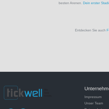
besten Arenen.
Dein erster Sta
Entdecken Sie auch
F
Unternehm
Impressum
Unser Team