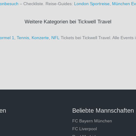
dionbesuch
– Checkliste. Reise-Guides:
London Sportreise
,
München Ev
Weitere Kategorien bei Tickwell Travel
ormel 1
,
Tennis
,
Konzerte
,
NFL
Tickets bei Tickwell Travel. Alle Events 
en
Beliebte Mannschaften
FC Bayern München
FC Liverpool