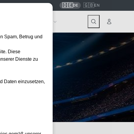
🇩🇪
🇬🇧
7559
contact@tickwell-travel.de
DE
EN
Events
Über Tickwell
on Spam, Betrug und
ite. Diese
unserer Dienste zu
nd Daten einzusetzen,
ße Finale.
kies gemäß unserer