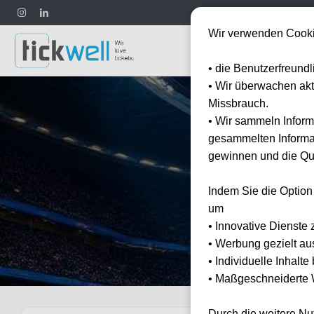
Wir verwenden Cooki
Fußball
• die Benutzerfreund
• Wir überwachen ak
Missbrauch.
• Wir sammeln Inform
gesammelten Informat
gewinnen und die Qua
Indem Sie die Option
Erleben S
um
• Innovative Dienste 
• Werbung gezielt au
• Individuelle Inhalt
• Maßgeschneiderte W
Durch die weitere N