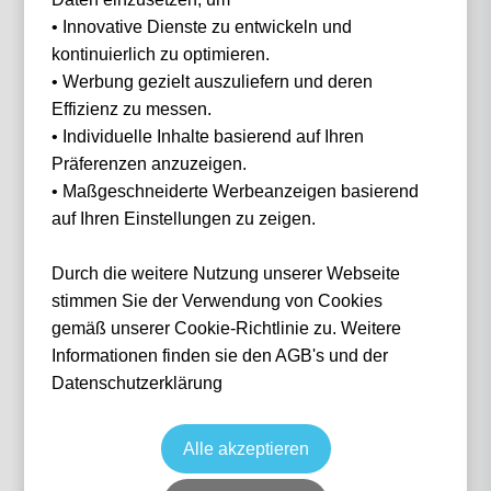
• Innovative Dienste zu entwickeln und
Filter
0 Events gefunden
kontinuierlich zu optimieren.
• Werbung gezielt auszuliefern und deren
Nichts gefunden...
Effizienz zu messen.
• Individuelle Inhalte basierend auf Ihren
Präferenzen anzuzeigen.
• Maßgeschneiderte Werbeanzeigen basierend
auf Ihren Einstellungen zu zeigen.
IN 3 SCHRITTEN
Wie funktioniert
es?
Durch die weitere Nutzung unserer Webseite
stimmen Sie der Verwendung von Cookies
gemäß unserer Cookie-Richtlinie zu. Weitere
Informationen finden sie den AGB's und der
1
Datenschutzerklärung
Suche nach deinem Event
Alle akzeptieren
Wähle das Event deiner Träume aus — von Fußball über Formel 1 bis Konzerte.