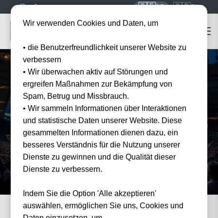
🇩🇪
🇬🇧
DE
EN
Wir verwenden Cookies und Daten, um
• die Benutzerfreundlichkeit unserer Website zu
verbessern
• Wir überwachen aktiv auf Störungen und
ergreifen Maßnahmen zur Bekämpfung von
Home
FA Cup Tickets 2026
Spam, Betrug und Missbrauch.
FA Cup
Tickets
2026
• Wir sammeln Informationen über Interaktionen
und statistische Daten unserer Website. Diese
Erleben Sie den ältesten Pokalwettbewerb der Welt live im legendären
gesammelten Informationen dienen dazu, ein
Wembley Stadium.
besseres Verständnis für die Nutzung unserer
Dienste zu gewinnen und die Qualität dieser
Dienste zu verbessern.
Indem Sie die Option 'Alle akzeptieren'
auswählen, ermöglichen Sie uns, Cookies und
Daten einzusetzen, um