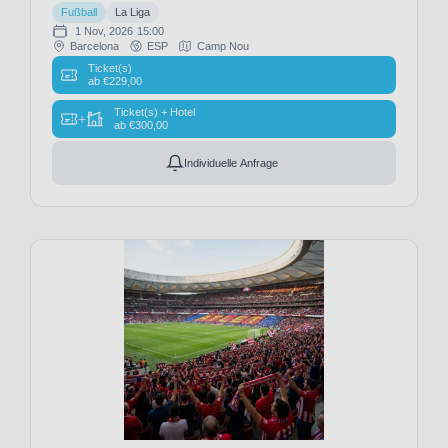
Pia
Fußball
La Liga
AC
1 Nov, 2026
15:00
(1)
Barcelona
ESP
Camp Nou
Celta
Ticket(s)
ab
€
229,00
Vigo
(8)
Ticket(s) + Hotel
+
ab
€
300,00
Cercle
Brügge
Individuelle Anfrage
(3)
Charlton
Athletic
FC
(1)
Como
1907
(27)
Coventry
City
(11)
Crystal
Palace
(29)
Denver