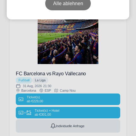
Alle ablehnen
Datum
Preis
Event-
FC Barcelona vs Rayo Vallecano
Typ
Fußball
La Liga
31 Aug, 2026
21:30
Barcelona
ESP
Camp Nou
Ticket(s)
ab
€
229,00
Fußball
Ticket(s) + Hotel
(26)
+
ab
€
301,00
Individuelle Anfrage
Veranstalter