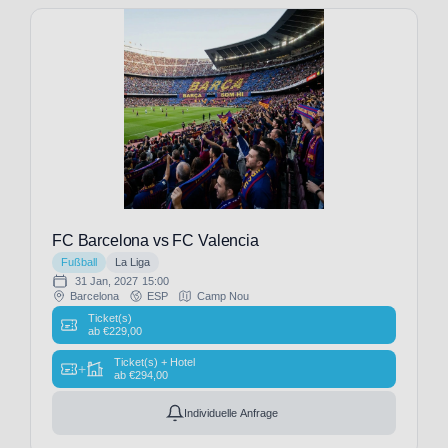
Pauli
(15)
FC
Toulouse
(3)
FC
Turin
(9)
FC
Utrecht
(1)
FC Barcelona vs FC Valencia
FC
Fußball
La Liga
Valencia
31 Jan, 2027
15:00
Barcelona
ESP
Camp Nou
(8)
Ticket(s)
FC
ab
€
229,00
Villarreal
Ticket(s) + Hotel
(7)
+
ab
€
294,00
FC
Watford
Individuelle Anfrage
(1)