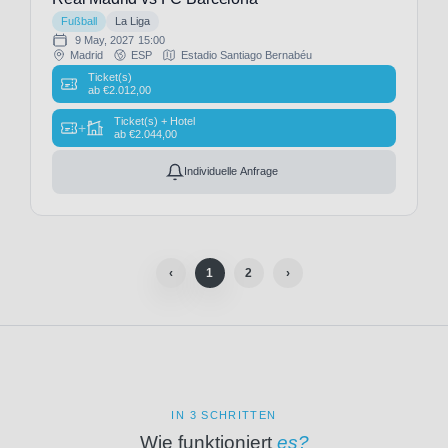
(26)
Fußball
La Liga
9 May, 2027
15:00
Real
Madrid
ESP
Estadio Santiago Bernabéu
Madrid
Ticket(s)
(26)
ab
€
2.012,00
Real
Ticket(s) + Hotel
+
Sociedad
ab
€
2.044,00
San
Individuelle Anfrage
Sebastián
(26)
Rio
Ave
FC
‹
1
2
›
(1)
Royal
Antwerpen
FC
(19)
Royal
Charleroi
SC
(3)
IN 3 SCHRITTEN
SC
Wie funktioniert
es?