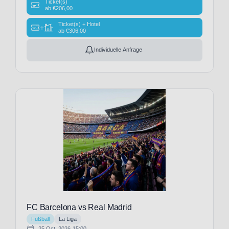
Ticket(s)
ab
€
206,00
Blackburn
Rovers
Ticket(s) + Hotel
+
ab
€
306,00
(2)
Bolton
Individuelle Anfrage
Wanderers
(1)
Borussia
Dortmund
(34)
Borussia
Mönchengladbach
(34)
Brighton
& Hove
Albion
(12)
Bristol
City
FC Barcelona vs Real Madrid
(2)
Fußball
La Liga
CA
25 Oct, 2026
15:00