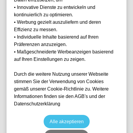
Ihnen
• Innovative Dienste zu entwickeln und
helfen?
kontinuierlich zu optimieren.
Haben Sie Fragen
• Werbung gezielt auszuliefern und deren
oder Wünsche?
Effizienz zu messen.
Dann melden Sie
sich gerne bei
• Individuelle Inhalte basierend auf Ihren
uns.
Präferenzen anzuzeigen.
Franz Helmer
• Maßgeschneiderte Werbeanzeigen basierend
E-Mail
franz@tickwell-
auf Ihren Einstellungen zu zeigen.
FC Barcelona vs Athletic Bilbao
travel.de
Mo. - Fr. 10:00
Fußball
La Liga
Durch die weitere Nutzung unserer Webseite
Uhr - 16:00 Uhr
27 Aug, 2026
21:00
Barcelona
ESP
Camp Nou
WhatsApp +49
stimmen Sie der Verwendung von Cookies
1514 1333875
Ticket(s)
gemäß unserer Cookie-Richtlinie zu. Weitere
ab
€
252,00
Informationen finden sie den AGB's und der
Ticket(s) + Hotel
+
WhatsApp
ab
€
323,00
Datenschutzerklärung
Individuelle Anfrage
Alle akzeptieren
Zurücksetzen
FILTER