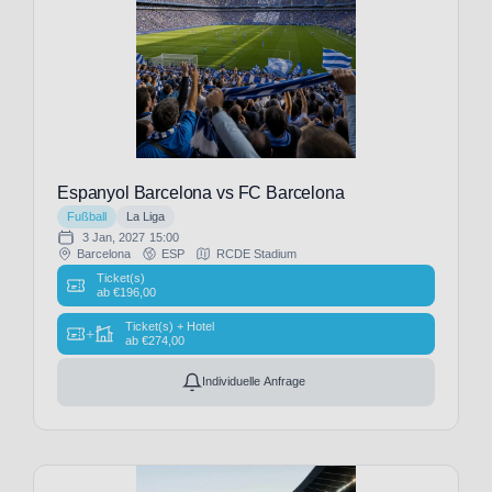
FC
Getafe
(8)
FC
Groningen
(1)
FC
Liverpool
Espanyol Barcelona vs FC Barcelona
(29)
Fußball
La Liga
FC
3 Jan, 2027
15:00
Lorient
Barcelona
ESP
RCDE Stadium
(3)
Ticket(s)
ab
€
196,00
FC
Malaga
Ticket(s) + Hotel
+
ab
€
274,00
(8)
FC
Individuelle Anfrage
Middlesbrough
(1)
FC
Millwall
(13)