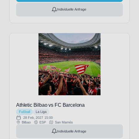
(19)
Individuelle Anfrage
KRC
Genk
(3)
KV
Kortrijk
(3)
KV
Mechelen
(3)
KVC
Westerlo
(3)
LOSC
Lille
Athletic Bilbao vs FC Barcelona
(3)
Fußball
La Liga
Lazio
28 Feb, 2027
15:00
Rom
Bilbao
ESP
San Mamés
(27)
Individuelle Anfrage
Le