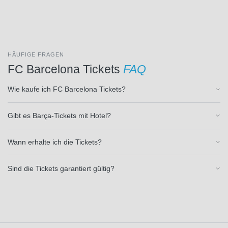
SK
Beveren
(3)
SSC
Neapel
HÄUFIGE FRAGEN
(27)
FC Barcelona Tickets
FAQ
SV
Elversberg
Wie kaufe ich FC Barcelona Tickets?
(34)
SV
Werder
Gibt es Barça-Tickets mit Hotel?
Bremen
(34)
Wann erhalte ich die Tickets?
Sheffield
United
Sind die Tickets garantiert gültig?
FC
(2)
Sparta
Rotterdam
(1)
Sporting
Lissabon