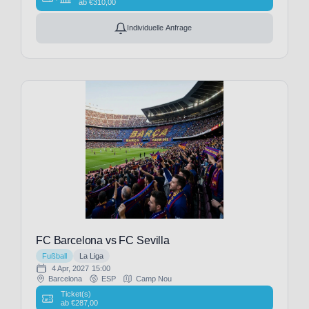
ab
€
310,00
Orleans
Saints
Individuelle Anfrage
(1)
New
York
Jets
(1)
Newcastle
United
(12)
Newcastle
United-
TEST
(1)
Norwich
CIty
(2)
Nottingham
FC Barcelona vs FC Sevilla
Forest
(11)
Fußball
La Liga
OGC
4 Apr, 2027
15:00
Nizza
Barcelona
ESP
Camp Nou
(19)
Ticket(s)
ab
€
287,00