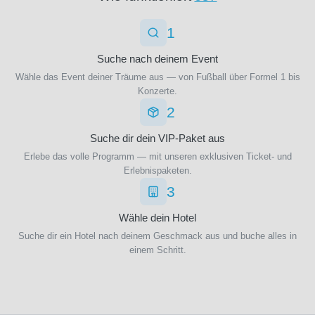
Braga
(1)
1
SC
Cambuur
Suche nach deinem Event
(1)
Wähle das Event deiner Träume aus — von Fußball über Formel 1 bis
SC
Konzerte.
Freiburg
2
(34)
SC
Suche dir dein VIP-Paket aus
Heerenveen
Erlebe das volle Programm — mit unseren exklusiven Ticket- und
(1)
Erlebnispaketen.
SC
3
Paderborn
(1)
Wähle dein Hotel
SC
Suche dir ein Hotel nach deinem Geschmack aus und buche alles in
Paderborn
einem Schritt.
07
(33)
SCO
Angers
(3)