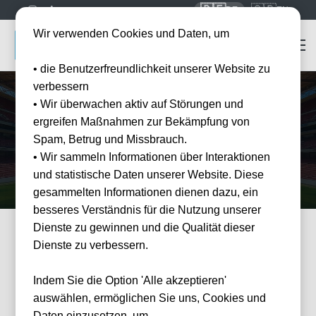
🇩🇪
🇬🇧
DE
EN
Wir verwenden Cookies und Daten, um
• die Benutzerfreundlichkeit unserer Website zu
verbessern
• Wir überwachen aktiv auf Störungen und
Startseite
Mannschaften
FC Barcelona
ergreifen Maßnahmen zur Bekämpfung von
FC Barcelona
Tickets
Spam, Betrug und Missbrauch.
Erleben Sie den FC Barcelona live im Camp Nou — offizielle Tickets
• Wir sammeln Informationen über Interaktionen
und Hotel-Pakete bei Tickwell.
und statistische Daten unserer Website. Diese
gesammelten Informationen dienen dazu, ein
besseres Verständnis für die Nutzung unserer
Dienste zu gewinnen und die Qualität dieser
Dienste zu verbessern.
FILTER
Events
Filter
×
Veranstalter: FC Barcelona
Indem Sie die Option 'Alle akzeptieren'
26 Events gefunden
Wie
auswählen, ermöglichen Sie uns, Cookies und
können
wir
Daten einzusetzen, um