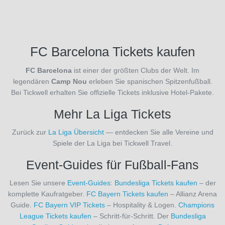
(17)
Stade
Brest
(3)
FC Barcelona Tickets kaufen
Stade
Rennes
FC Barcelona
ist einer der größten Clubs der Welt. Im
(3)
legendären
Camp Nou
erleben Sie spanischen Spitzenfußball.
Standard
Bei Tickwell erhalten Sie offizielle Tickets inklusive Hotel-Pakete.
Lüttich
(3)
Mehr La Liga Tickets
Stoke
City
Zurück zur
La Liga Übersicht
— entdecken Sie alle Vereine und
(2)
Spiele der La Liga bei Tickwell Travel.
Swansea
Event-Guides für Fußball-Fans
City
(2)
TBD
Lesen Sie unsere
Event-Guides
:
Bundesliga Tickets kaufen
– der
(1)
komplette Kaufratgeber.
FC Bayern Tickets kaufen
– Allianz Arena
TSG 1899
Guide.
FC Bayern VIP Tickets
– Hospitality & Logen.
Champions
Hoffenheim
League Tickets kaufen
– Schritt-für-Schritt. Der
Bundesliga
(3)