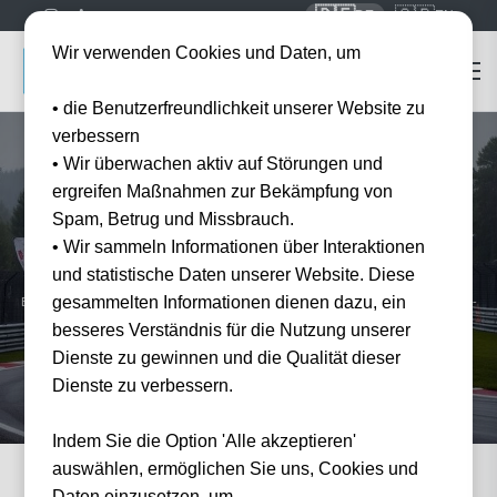
🇩🇪
🇬🇧
DE
EN
Wir verwenden Cookies und Daten, um
• die Benutzerfreundlichkeit unserer Website zu
verbessern
• Wir überwachen aktiv auf Störungen und
ergreifen Maßnahmen zur Bekämpfung von
Startseite
Formel 1 Tickets
Grand Prix Saudi Arabia
Spam, Betrug und Missbrauch.
Grand Prix Saudi Arabia
Tickets
• Wir sammeln Informationen über Interaktionen
2027/2028
und statistische Daten unserer Website. Diese
gesammelten Informationen dienen dazu, ein
Erleben Sie den Grand Prix Saudi Arabia in Jeddah live — offizielle Tickets und Hotel-
Pakete bei Tickwell.
besseres Verständnis für die Nutzung unserer
Dienste zu gewinnen und die Qualität dieser
Dienste zu verbessern.
Indem Sie die Option 'Alle akzeptieren'
auswählen, ermöglichen Sie uns, Cookies und
Daten einzusetzen, um