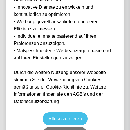
• Innovative Dienste zu entwickeln und
Filter
0 Events gefunden
kontinuierlich zu optimieren.
• Werbung gezielt auszuliefern und deren
Nichts gefunden...
Effizienz zu messen.
• Individuelle Inhalte basierend auf Ihren
Präferenzen anzuzeigen.
• Maßgeschneiderte Werbeanzeigen basierend
auf Ihren Einstellungen zu zeigen.
IN 3 SCHRITTEN
Wie funktioniert
es?
Durch die weitere Nutzung unserer Webseite
stimmen Sie der Verwendung von Cookies
gemäß unserer Cookie-Richtlinie zu. Weitere
Informationen finden sie den AGB's und der
1
Datenschutzerklärung
Suche nach deinem Event
Alle akzeptieren
Wähle das Event deiner Träume aus — von Fußball über Formel 1 bis Konzerte.