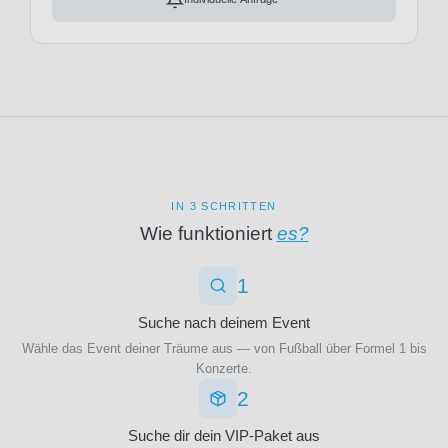
(1)
AC
Jupiler
Florenz
Pro
(9)
League
AC
(3)
Mailand
(27)
Veranstaltungsort
AC
Monza
IN 3 SCHRITTEN
(9)
Wie funktioniert
es?
ACF
Fiorentina
Bosuilstadion
1
(1)
(1)
ADO
Jan
Suche nach deinem Event
Den
Breydelstadion
Wähle das Event deiner Träume aus — von Fußball über Formel 1 bis
Haag
(1)
Konzerte.
(1)
Planet
AFC
2
Group
Bournemouth
Arena
Suche dir dein VIP-Paket aus
(29)
(1)