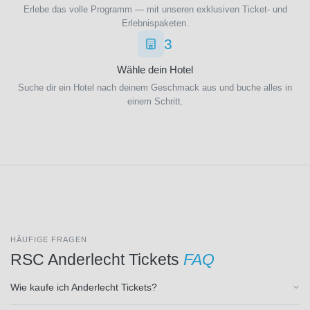
AFC
Erlebe das volle Programm — mit unseren exklusiven Ticket- und
Erlebnispaketen.
Sunderland
(11)
3
Zurücksetzen
AFC
Wrexham
Wähle dein Hotel
(1)
Suche dir ein Hotel nach deinem Geschmack aus und buche alles in
AJ
einem Schritt.
Auxerre
(3)
AS
Monaco
(3)
AS
Rom
(27)
AZ
HÄUFIGE FRAGEN
Alkmaar
RSC Anderlecht Tickets
FAQ
(1)
Académico
Wie kaufe ich Anderlecht Tickets?
de Viseu