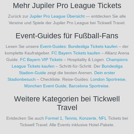
Mehr Jupiler Pro League Tickets
(1)
Birmingham
Zurück zur
Jupiler Pro League Übersicht
— entdecken Sie alle
City
(2)
Vereine und Spiele der Jupiler Pro League bei Tickwell Travel.
Blackburn
Rovers
Event-Guides für Fußball-Fans
(2)
Bolton
Lesen Sie unsere
Event-Guides
:
Bundesliga Tickets kaufen
– der
Wanderers
komplette Kaufratgeber.
FC Bayern Tickets kaufen
– Allianz Arena
(1)
Guide.
FC Bayern VIP Tickets
– Hospitality & Logen.
Champions
Borussia
League Tickets kaufen
– Schritt-für-Schritt. Der
Bundesliga
Dortmund
Stadion-Guide
zeigt die besten Arenen.
Dein erster
(34)
Stadionbesuch
– Checkliste. Reise-Guides:
London Sportreise
,
Borussia
München Event Guide
,
Barcelona Sportreise
.
Mönchengladbach
Weitere Kategorien bei Tickwell
(34)
Brighton
Travel
& Hove
Albion
Entdecken Sie auch
Formel 1
,
Tennis
,
Konzerte
,
NFL
Tickets bei
(12)
Tickwell Travel. Alle Events inklusive Hotel-Pakete.
Bristol