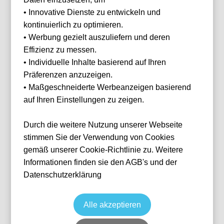
Ihnen
• Innovative Dienste zu entwickeln und
helfen?
kontinuierlich zu optimieren.
Haben Sie Fragen
• Werbung gezielt auszuliefern und deren
oder Wünsche?
Effizienz zu messen.
Dann melden Sie
sich gerne bei
• Individuelle Inhalte basierend auf Ihren
uns.
Präferenzen anzuzeigen.
Franz Helmer
• Maßgeschneiderte Werbeanzeigen basierend
E-Mail
franz@tickwell-
auf Ihren Einstellungen zu zeigen.
KAA Gent vs RSC Anderlecht
travel.de
Mo. - Fr. 10:00
Fußball
Jupiler Pro League
Durch die weitere Nutzung unserer Webseite
Uhr - 16:00 Uhr
23 Oct, 2026
15:00
GNE
Belgien
Planet Group Arena
WhatsApp +49
stimmen Sie der Verwendung von Cookies
1514 1333875
Ticket(s)
gemäß unserer Cookie-Richtlinie zu. Weitere
ab
€
123,00
Informationen finden sie den AGB's und der
Ticket(s) + Hotel
+
WhatsApp
ab
€
223,00
Datenschutzerklärung
Individuelle Anfrage
Alle akzeptieren
Zurücksetzen
FILTER