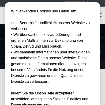
🇩🇪
🇬🇧
DE
EN
Wir verwenden Cookies und Daten, um
• die Benutzerfreundlichkeit unserer Website zu
verbessern
• Wir überwachen aktiv auf Störungen und
Startseite
Mannschaften
RSC Anderlecht
ergreifen Maßnahmen zur Bekämpfung von
RSC Anderlecht
Tickets
Spam, Betrug und Missbrauch.
Erleben Sie RSC Anderlecht live im Lotto Park — offizielle Tickets und
• Wir sammeln Informationen über Interaktionen
Hotel-Pakete bei Tickwell.
und statistische Daten unserer Website. Diese
gesammelten Informationen dienen dazu, ein
besseres Verständnis für die Nutzung unserer
Dienste zu gewinnen und die Qualität dieser
Dienste zu verbessern.
FILTER
Events
Filter
×
Veranstalter: RSC Anderlecht
Indem Sie die Option 'Alle akzeptieren'
3 Events gefunden
Wie
auswählen, ermöglichen Sie uns, Cookies und
können
wir
Daten einzusetzen, um