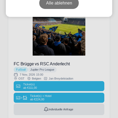
Alle ablehnen
Datum
Preis
Event-
FC Brügge vs RSC Anderlecht
Typ
Fußball
Jupiler Pro League
7 Nov, 2026
15:00
OST
Belgien
Jan Breydelstadion
Ticket(s)
ab
€
111,00
Fußball
Ticket(s) + Hotel
(3)
+
ab
€
224,00
Individuelle Anfrage
Veranstalter