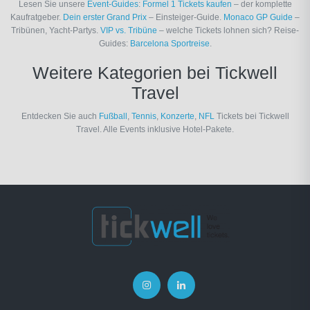
Lesen Sie unsere
Event-Guides
:
Formel 1 Tickets kaufen
– der komplette
Kaufratgeber.
Dein erster Grand Prix
– Einsteiger-Guide.
Monaco GP Guide
–
Tribünen, Yacht-Partys.
VIP vs. Tribüne
– welche Tickets lohnen sich? Reise-
Guides:
Barcelona Sportreise
.
Weitere Kategorien bei Tickwell
Travel
Entdecken Sie auch
Fußball
,
Tennis
,
Konzerte
,
NFL
Tickets bei Tickwell
Travel. Alle Events inklusive Hotel-Pakete.