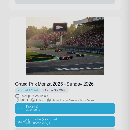
Grand Prix Monza 2026 - Sunday 2026
Formel 1 2026
Monza GP 2026
6 Sep, 2026
15:00
MON
Italien
Autodromo Nazionale di Monza
Ticket(s)
ab
€
690,00
Ticket(s) + Hotel
+
ab
€
2.225,00