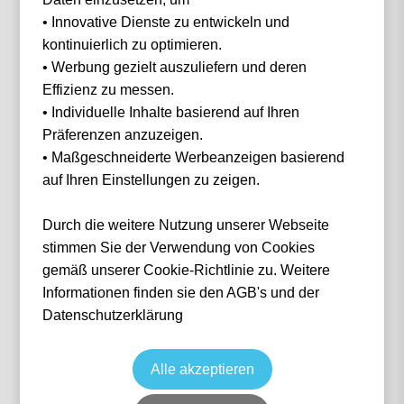
• Innovative Dienste zu entwickeln und
Filter
3 Events gefunden
kontinuierlich zu optimieren.
• Werbung gezielt auszuliefern und deren
Effizienz zu messen.
• Individuelle Inhalte basierend auf Ihren
Präferenzen anzuzeigen.
• Maßgeschneiderte Werbeanzeigen basierend
auf Ihren Einstellungen zu zeigen.
Durch die weitere Nutzung unserer Webseite
stimmen Sie der Verwendung von Cookies
Grand Prix Monza 2026 - Fri/Sat/Sun
gemäß unserer Cookie-Richtlinie zu. Weitere
2026 Packages
Informationen finden sie den AGB's und der
Formel 1 2026
Monza GP 2026
Datenschutzerklärung
4 Sep, 2026
15:00
MON
Italien
Autodromo Nazionale di Monza
Ticket(s)
ab
€
748,00
Alle akzeptieren
Ticket(s) + Hotel
+
ab
€
855,00