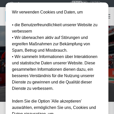
🇩🇪
🇬🇧
DE
EN
Wir verwenden Cookies und Daten, um
• die Benutzerfreundlichkeit unserer Website zu
verbessern
• Wir überwachen aktiv auf Störungen und
ergreifen Maßnahmen zur Bekämpfung von
Spam, Betrug und Missbrauch.
Startseite
Formel 1 Tickets
Grand Prix Monza
• Wir sammeln Informationen über Interaktionen
Grand Prix Monza
Tickets 2027/2028
und statistische Daten unserer Website. Diese
Erleben Sie den Tempel der Geschwindigkeit live — offizielle Tickets und Hotel-Pakete
gesammelten Informationen dienen dazu, ein
für Monza bei Tickwell.
besseres Verständnis für die Nutzung unserer
Dienste zu gewinnen und die Qualität dieser
Dienste zu verbessern.
Indem Sie die Option 'Alle akzeptieren'
auswählen, ermöglichen Sie uns, Cookies und
Daten einzusetzen, um