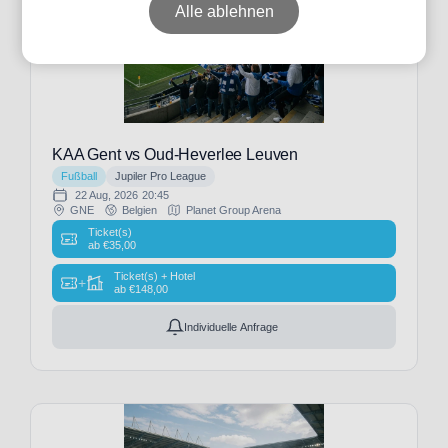
Alle ablehnen
Datum
Preis
KAA Gent vs Oud-Heverlee Leuven
Fußball
Jupiler Pro League
22 Aug, 2026
20:45
GNE
Belgien
Planet Group Arena
Event-
Ticket(s)
ab
€
35,00
Typ
Ticket(s) + Hotel
+
ab
€
148,00
Individuelle Anfrage
Fußball
(19)
Veranstalter