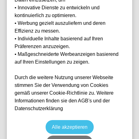
Ihnen
• Innovative Dienste zu entwickeln und
helfen?
kontinuierlich zu optimieren.
Haben Sie Fragen
• Werbung gezielt auszuliefern und deren
oder Wünsche?
Effizienz zu messen.
Dann melden Sie
sich gerne bei
• Individuelle Inhalte basierend auf Ihren
uns.
Präferenzen anzuzeigen.
Franz Helmer
• Maßgeschneiderte Werbeanzeigen basierend
E-Mail
franz@tickwell-
auf Ihren Einstellungen zu zeigen.
KAA Gent vs KV Mechelen
travel.de
Mo. - Fr. 10:00
Fußball
Jupiler Pro League
Durch die weitere Nutzung unserer Webseite
Uhr - 16:00 Uhr
9 Aug, 2026
13:30
GNE
Belgien
Planet Group Arena
WhatsApp +49
stimmen Sie der Verwendung von Cookies
1514 1333875
Individuelle Anfrage
gemäß unserer Cookie-Richtlinie zu. Weitere
Informationen finden sie den AGB's und der
WhatsApp
Datenschutzerklärung
Alle akzeptieren
Zurücksetzen
FILTER