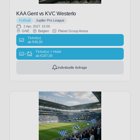
(24)
FC
KAA Gent vs KVC Westerlo
St.
Fußball
Jupiler Pro League
Pauli
2 Apr, 2027
15:00
(15)
GNE
Belgien
Planet Group Arena
FC
Ticket(s)
ab
€
49,00
Toulouse
(3)
Ticket(s) + Hotel
+
ab
€
187,00
FC
Turin
Individuelle Anfrage
(9)
FC
Utrecht
(1)
FC
Valencia
(8)
FC
Villarreal
(7)