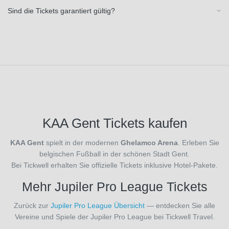
OGC
Sind die Tickets garantiert gültig?
Nizza
(19)
Olympique
Lyon
(19)
Olympique
Marseille
(3)
Oud-
Heverlee
Leuven
KAA Gent Tickets kaufen
(3)
PEC
KAA Gent
spielt in der modernen
Ghelamco Arena
. Erleben Sie
Zwolle
belgischen Fußball in der schönen Stadt Gent.
(1)
Bei Tickwell erhalten Sie offizielle Tickets inklusive Hotel-Pakete.
PSV
Eindhoven
Mehr Jupiler Pro League Tickets
(1)
Paris
Zurück zur
Jupiler Pro League Übersicht
— entdecken Sie alle
FC
Vereine und Spiele der Jupiler Pro League bei Tickwell Travel.
(3)