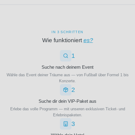
(1)
Manchester
City
(32)
Manchester
United
(29)
IN 3 SCHRITTEN
Marítimo
Wie funktioniert
es?
Funchal
(1)
1
Millwall
FC
(1)
Suche nach deinem Event
Moreirense
Wähle das Event deiner Träume aus — von Fußball über Formel 1 bis
FC
(1)
Konzerte.
NEC
2
Nijmegen
(1)
Suche dir dein VIP-Paket aus
Nacional
Erlebe das volle Programm — mit unseren exklusiven Ticket- und
Funchal
Erlebnispaketen.
(1)
3
New
England