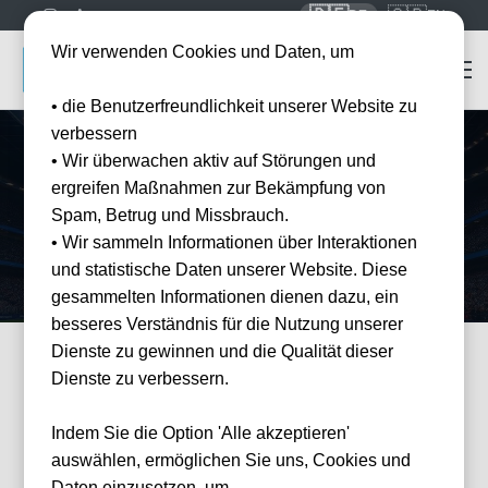
🇩🇪
🇬🇧
DE
EN
Wir verwenden Cookies und Daten, um
• die Benutzerfreundlichkeit unserer Website zu
verbessern
• Wir überwachen aktiv auf Störungen und
Startseite
Mannschaften
KAA Gent
ergreifen Maßnahmen zur Bekämpfung von
KAA Gent
Tickets
Spam, Betrug und Missbrauch.
Erleben Sie KAA Gent live in der Ghelamco Arena — offizielle Tickets
• Wir sammeln Informationen über Interaktionen
und Hotel-Pakete bei Tickwell.
und statistische Daten unserer Website. Diese
gesammelten Informationen dienen dazu, ein
besseres Verständnis für die Nutzung unserer
Dienste zu gewinnen und die Qualität dieser
Dienste zu verbessern.
FILTER
Events
Filter
×
Veranstalter: KAA Gent
Indem Sie die Option 'Alle akzeptieren'
19 Events gefunden
Wie
auswählen, ermöglichen Sie uns, Cookies und
können
wir
Daten einzusetzen, um