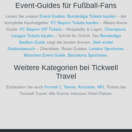
Event-Guides für Fußball-Fans
Paris
Saint-
Lesen Sie unsere
Event-Guides
:
Bundesliga Tickets kaufen
– der
Germain
komplette Kaufratgeber.
FC Bayern Tickets kaufen
– Allianz Arena
(19)
Guide.
FC Bayern VIP Tickets
– Hospitality & Logen.
Champions
Parma
League Tickets kaufen
– Schritt-für-Schritt. Der
Bundesliga
Calcio
Stadion-Guide
zeigt die besten Arenen.
Dein erster
1913
Stadionbesuch
– Checkliste. Reise-Guides:
London Sportreise
,
(9)
München Event Guide
,
Barcelona Sportreise
.
Philadelphia
Eagles
(1)
Weitere Kategorien bei Tickwell
Pittsburgh
Travel
Steelers
(1)
Entdecken Sie auch
Formel 1
,
Tennis
,
Konzerte
,
NFL
Tickets bei
Preston
Tickwell Travel. Alle Events inklusive Hotel-Pakete.
North
End
(2)
Queens
Park
Rangers
(2)