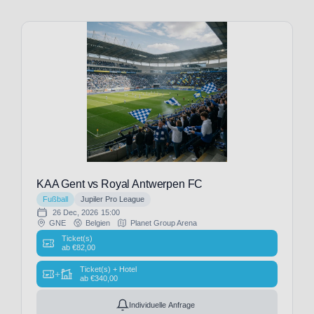
City
(2)
CA
Osasuna
(8)
CD
Santa
Clara
(1)
CF
Estrela
Amadora
KAA Gent vs Royal Antwerpen FC
(1)
Fußball
Jupiler Pro League
CFC
26 Dec, 2026
15:00
Genua
GNE
Belgien
Planet Group Arena
(9)
Ticket(s)
ab
€
82,00
Cagliari
Calcio
Ticket(s) + Hotel
+
ab
€
340,00
(9)
Cardiff
Individuelle Anfrage