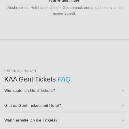
Wähle dein Hotel
Patriots
Suche dir ein Hotel nach deinem Geschmack aus und buche alles in
(1)
einem Schritt.
New
Orleans
Saints
(1)
New
York
Jets
(1)
Newcastle
HÄUFIGE FRAGEN
United
KAA Gent Tickets
FAQ
(12)
Newcastle
Wie kaufe ich Gent Tickets?
United-
TEST
(1)
Norwich
Gibt es Gent-Tickets mit Hotel?
CIty
(2)
Nottingham
Wann erhalte ich die Tickets?
Forest
(11)