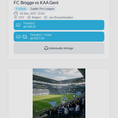
FC Brügge vs KAA Gent
FC
Fußball
Jupiler Pro League
Millwall
20 Mar, 2027
15:00
(13)
OST
Belgien
Jan Breydelstadion
FC
Ticket(s)
ab
€
98,00
Porto
(1)
Ticket(s) + Hotel
+
ab
€
227,00
FC
Portsmouth
Individuelle Anfrage
(2)
FC Rayo
Vallecano
(1)
FC
Schalke
04
(34)
FC
Sevilla
(25)
FC
Southampton