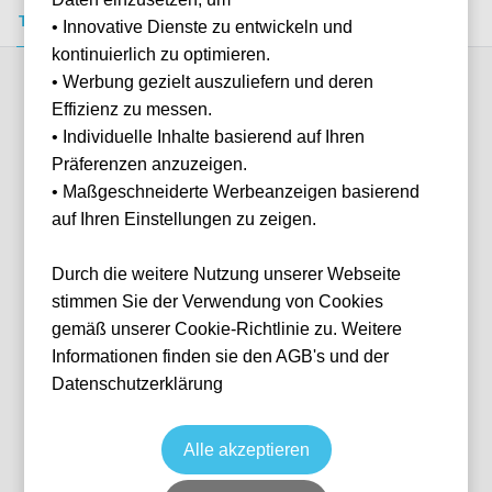
Tickets kaufen
Event-Info
FAQ
• Innovative Dienste zu entwickeln und
kontinuierlich zu optimieren.
• Werbung gezielt auszuliefern und deren
Verfügbare Kategorien (2)
Effizienz zu messen.
• Individuelle Inhalte basierend auf Ihren
Präferenzen anzuzeigen.
More info
• Maßgeschneiderte Werbeanzeigen basierend
auf Ihren Einstellungen zu zeigen.
Durch die weitere Nutzung unserer Webseite
stimmen Sie der Verwendung von Cookies
gemäß unserer Cookie-Richtlinie zu. Weitere
Informationen finden sie den AGB's und der
Datenschutzerklärung
Telenet Tribune
Fußball
Jupiler Pro League
14 May, 2027
15:00
10 verfügbar
Alle akzeptieren
GNE
Belgien
Planet Group Arena
Ticket(s)