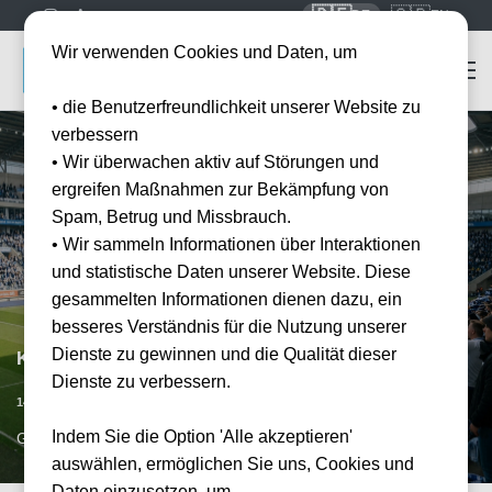
🇩🇪
🇬🇧
DE
EN
Wir verwenden Cookies und Daten, um
• die Benutzerfreundlichkeit unserer Website zu
verbessern
• Wir überwachen aktiv auf Störungen und
ergreifen Maßnahmen zur Bekämpfung von
Spam, Betrug und Missbrauch.
• Wir sammeln Informationen über Interaktionen
und statistische Daten unserer Website. Diese
gesammelten Informationen dienen dazu, ein
besseres Verständnis für die Nutzung unserer
Dienste zu gewinnen und die Qualität dieser
KAA Gent vs Union Saint-Gilloise
Dienste zu verbessern.
Datum bestätigt
14.05.2027
15:00
Indem Sie die Option 'Alle akzeptieren'
GNE, BE
auswählen, ermöglichen Sie uns, Cookies und
Daten einzusetzen, um