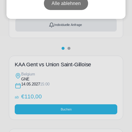
ab
€
110,00
Alle ablehnen
Ticket(s) + Hotel
+
ab
€
248,00
Individuelle Anfrage
KAA Gent vs Union Saint-Gilloise
Belgium
GNE
14.05.2027
15:00
€
110,00
ab
Buchen