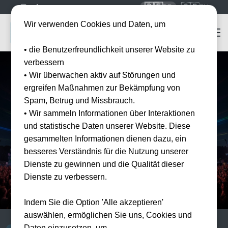
🇩🇪
🇬🇧
DE
EN
Wir verwenden Cookies und Daten, um
• die Benutzerfreundlichkeit unserer Website zu
verbessern
• Wir überwachen aktiv auf Störungen und
Home
Tomorrowland
ergreifen Maßnahmen zur Bekämpfung von
Tomorrowland
2027 Tickets kaufen
Spam, Betrug und Missbrauch.
Das größte Electronic Music Festival der Welt. Zwei magische
• Wir sammeln Informationen über Interaktionen
Weekends in Boom, Belgien.
und statistische Daten unserer Website. Diese
gesammelten Informationen dienen dazu, ein
100% offizielle Tickets
Alle Weekends
besseres Verständnis für die Nutzung unserer
Dienste zu gewinnen und die Qualität dieser
10.000+ Kunden
Dienste zu verbessern.
Indem Sie die Option 'Alle akzeptieren'
auswählen, ermöglichen Sie uns, Cookies und
Daten einzusetzen, um