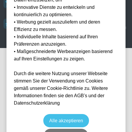
16+ Stages
400.000 Besucher
• Innovative Dienste zu entwickeln und
Von der Mainstage bis zu
Aus über 200 Ländern pro
versteckten Bühnen im Wald
Wochenende
kontinuierlich zu optimieren.
800+ DJs
Seit 2005
• Werbung gezielt auszuliefern und deren
Die weltbesten Electronic-Acts
Das legendärste Musikfestival
Effizienz zu messen.
über 3 Weekends
der Welt
• Individuelle Inhalte basierend auf Ihren
Präferenzen anzuzeigen.
• Maßgeschneiderte Werbeanzeigen basierend
auf Ihren Einstellungen zu zeigen.
WÄHLE DEIN WEEKEND
Durch die weitere Nutzung unserer Webseite
Zwei Weekends, eine
Magie
stimmen Sie der Verwendung von Cookies
gemäß unserer Cookie-Richtlinie zu. Weitere
Informationen finden sie den AGB's und der
Datenschutzerklärung
Alle akzeptieren