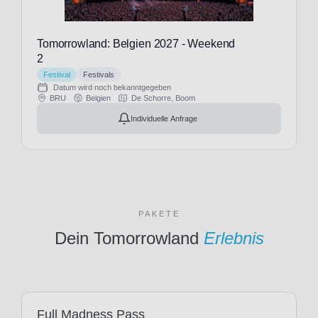
Tomorrowland: Belgien 2027 - Weekend
2
Festival
Festivals
Datum wird noch bekanntgegeben
BRU
Belgien
De Schorre, Boom
Individuelle Anfrage
PAKETE
Dein Tomorrowland
Erlebnis
Full Madness Pass