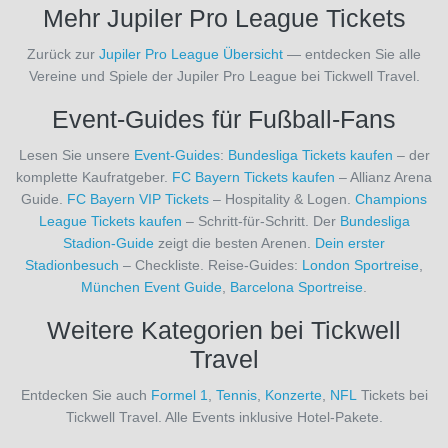
Mehr Jupiler Pro League Tickets
Blackburn
Rovers
Zurück zur
Jupiler Pro League Übersicht
— entdecken Sie alle
(2)
Vereine und Spiele der Jupiler Pro League bei Tickwell Travel.
Bolton
Wanderers
Event-Guides für Fußball-Fans
(1)
Borussia
Lesen Sie unsere
Event-Guides
:
Bundesliga Tickets kaufen
– der
Dortmund
komplette Kaufratgeber.
FC Bayern Tickets kaufen
– Allianz Arena
(34)
Guide.
FC Bayern VIP Tickets
– Hospitality & Logen.
Champions
Borussia
League Tickets kaufen
– Schritt-für-Schritt. Der
Bundesliga
Mönchengladbach
Stadion-Guide
zeigt die besten Arenen.
Dein erster
(34)
Stadionbesuch
– Checkliste. Reise-Guides:
London Sportreise
,
Brighton
München Event Guide
,
Barcelona Sportreise
.
& Hove
Weitere Kategorien bei Tickwell
Albion
(12)
Travel
Bristol
City
Entdecken Sie auch
Formel 1
,
Tennis
,
Konzerte
,
NFL
Tickets bei
(2)
Tickwell Travel. Alle Events inklusive Hotel-Pakete.
CA