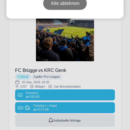
Alle ablehnen
Datum
Preis
Event-
FC Brügge vs KRC Genk
Typ
Fußball
Jupiler Pro League
20 Sep, 2026
18:30
OST
Belgien
Jan Breydelstadion
Ticket(s)
ab
€
93,00
Fußball
Ticket(s) + Hotel
(3)
+
ab
€
171,00
Individuelle Anfrage
Veranstalter