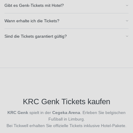
(1)
Gibt es Genk-Tickets mit Hotel?
Aston
Villa
Wann erhalte ich die Tickets?
(29)
Atalanta
Bergamo
Sind die Tickets garantiert gültig?
(27)
Athletic
Bilbao
(27)
Atletico
Madrid
(26)
Bayer 04
Leverkusen
(34)
KRC Genk Tickets kaufen
Benfica
Lissabon
KRC Genk
spielt in der
Cegeka Arena
. Erleben Sie belgischen
(1)
Fußball in Limburg.
Birmingham
Bei Tickwell erhalten Sie offizielle Tickets inklusive Hotel-Pakete.
City
(2)