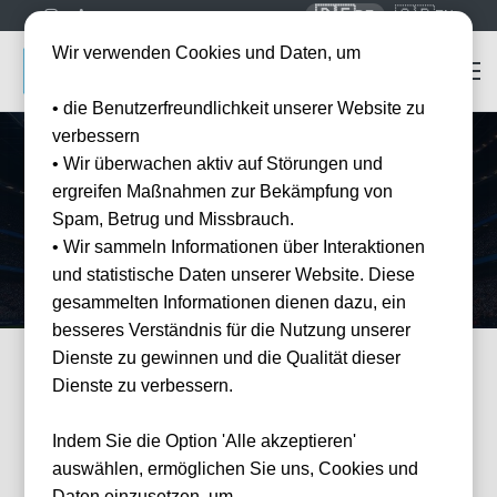
🇩🇪
🇬🇧
DE
EN
Wir verwenden Cookies und Daten, um
• die Benutzerfreundlichkeit unserer Website zu
verbessern
• Wir überwachen aktiv auf Störungen und
Startseite
Mannschaften
KRC Genk
ergreifen Maßnahmen zur Bekämpfung von
KRC Genk
Tickets
Spam, Betrug und Missbrauch.
Erleben Sie KRC Genk live in der Cegeka Arena — offizielle Tickets
• Wir sammeln Informationen über Interaktionen
und Hotel-Pakete bei Tickwell.
und statistische Daten unserer Website. Diese
gesammelten Informationen dienen dazu, ein
besseres Verständnis für die Nutzung unserer
Dienste zu gewinnen und die Qualität dieser
Dienste zu verbessern.
FILTER
Events
Filter
×
Veranstalter: KRC Genk
Indem Sie die Option 'Alle akzeptieren'
3 Events gefunden
Wie
auswählen, ermöglichen Sie uns, Cookies und
können
wir
Daten einzusetzen, um