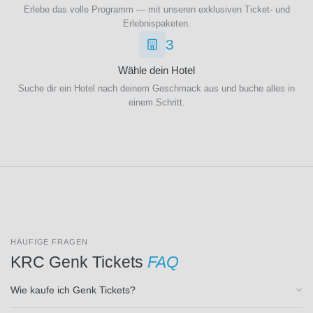
AFC
Erlebe das volle Programm — mit unseren exklusiven Ticket- und
Erlebnispaketen.
Wrexham
(1)
3
Zurücksetzen
AJ
Auxerre
Wähle dein Hotel
(3)
Suche dir ein Hotel nach deinem Geschmack aus und buche alles in
AS
einem Schritt.
Monaco
(3)
AS
Rom
(27)
AZ
Alkmaar
(1)
Académico
HÄUFIGE FRAGEN
de Viseu
KRC Genk Tickets
FAQ
(1)
Ajax
Wie kaufe ich Genk Tickets?
Amsterdam