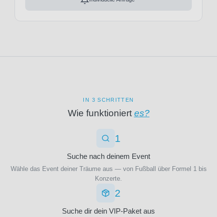
(9)
AC
Jupiler
Mailand
Pro
(27)
League
AC
(3)
Monza
(9)
Veranstaltungsort
ACF
Fiorentina
IN 3 SCHRITTEN
(1)
Wie funktioniert
es?
ADO
Den
Bosuilstadion
1
Haag
(1)
(1)
Jan
Suche nach deinem Event
AFC
Breydelstadion
Wähle das Event deiner Träume aus — von Fußball über Formel 1 bis
Bournemouth
(1)
Konzerte.
(29)
Planet
AFC
2
Group
Sunderland
Arena
Suche dir dein VIP-Paket aus
(11)
(1)