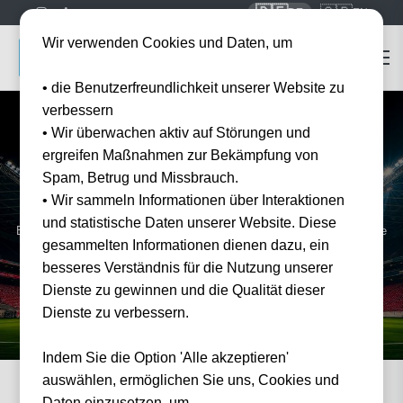
🇩🇪
🇬🇧
DE
EN
Wir verwenden Cookies und Daten, um
• die Benutzerfreundlichkeit unserer Website zu
verbessern
• Wir überwachen aktiv auf Störungen und
ergreifen Maßnahmen zur Bekämpfung von
Home
Coppa Italia Tickets 2026
Spam, Betrug und Missbrauch.
Coppa Italia
Tickets
2026
• Wir sammeln Informationen über Interaktionen
und statistische Daten unserer Website. Diese
Erleben Sie den italienischen Pokalwettbewerb live — das große Finale
gesammelten Informationen dienen dazu, ein
im Stadio Olimpico in Rom.
besseres Verständnis für die Nutzung unserer
Dienste zu gewinnen und die Qualität dieser
Dienste zu verbessern.
Indem Sie die Option 'Alle akzeptieren'
auswählen, ermöglichen Sie uns, Cookies und
Daten einzusetzen, um