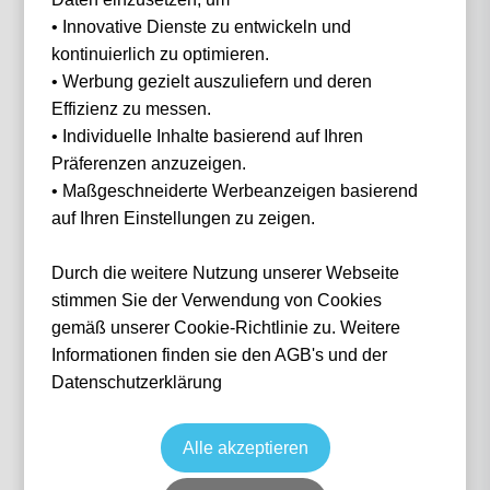
• Innovative Dienste zu entwickeln und
Filter
0 Events gefunden
kontinuierlich zu optimieren.
• Werbung gezielt auszuliefern und deren
Nichts gefunden...
Effizienz zu messen.
• Individuelle Inhalte basierend auf Ihren
Präferenzen anzuzeigen.
• Maßgeschneiderte Werbeanzeigen basierend
auf Ihren Einstellungen zu zeigen.
IN 3 SCHRITTEN
Wie funktioniert
es?
Durch die weitere Nutzung unserer Webseite
stimmen Sie der Verwendung von Cookies
gemäß unserer Cookie-Richtlinie zu. Weitere
Informationen finden sie den AGB's und der
1
Datenschutzerklärung
Suche nach deinem Event
Alle akzeptieren
Wähle das Event deiner Träume aus — von Fußball über Formel 1 bis Konzerte.