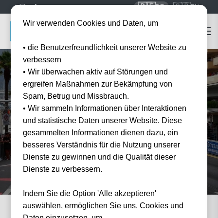
🇩🇪
🇬🇧
DE
EN
Wir verwenden Cookies und Daten, um
• die Benutzerfreundlichkeit unserer Website zu
verbessern
• Wir überwachen aktiv auf Störungen und
ergreifen Maßnahmen zur Bekämpfung von
Spam, Betrug und Missbrauch.
Startseite
Formel 1 Tickets
Grand Prix Miami
• Wir sammeln Informationen über Interaktionen
Grand Prix Miami
Tickets 2027/2028
und statistische Daten unserer Website. Diese
Erleben Sie den Grand Prix Miami live — offizielle Tickets und Hotel-Pakete bei
gesammelten Informationen dienen dazu, ein
Tickwell.
besseres Verständnis für die Nutzung unserer
Dienste zu gewinnen und die Qualität dieser
Dienste zu verbessern.
Indem Sie die Option 'Alle akzeptieren'
auswählen, ermöglichen Sie uns, Cookies und
Daten einzusetzen, um