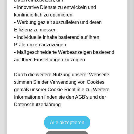
• Innovative Dienste zu entwickeln und
Filter
3 Events gefunden
kontinuierlich zu optimieren.
• Werbung gezielt auszuliefern und deren
Effizienz zu messen.
• Individuelle Inhalte basierend auf Ihren
Präferenzen anzuzeigen.
• Maßgeschneiderte Werbeanzeigen basierend
auf Ihren Einstellungen zu zeigen.
Durch die weitere Nutzung unserer Webseite
stimmen Sie der Verwendung von Cookies
Grand Prix Miami 2027 - Fri/Sat/Sun
gemäß unserer Cookie-Richtlinie zu. Weitere
2027 Packages
Informationen finden sie den AGB's und der
Formel 1 2027
Miami GP 2027
Datenschutzerklärung
30 Apr, 2027
15:00
MIA
Vereinigte Staaten
Miami International Autodrome
Ticket(s)
ab
€
834,00
Alle akzeptieren
Ticket(s) + Hotel
+
ab
€
1.505,00