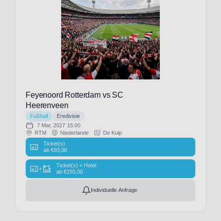
FC
Fulham
(29)
FC
Getafe
(8)
FC
Groningen
(1)
Feyenoord Rotterdam vs SC
FC
Heerenveen
Liverpool
Fußball
Eredivisie
(29)
7 Mar, 2027
15:00
FC
RTM
Niederlande
De Kuip
Lorient
Ticket(s)
ab
€
93,00
(3)
FC
Ticket(s) + Hotel
+
ab
€
155,00
Malaga
(8)
Individuelle Anfrage
FC
Middlesbrough
(1)