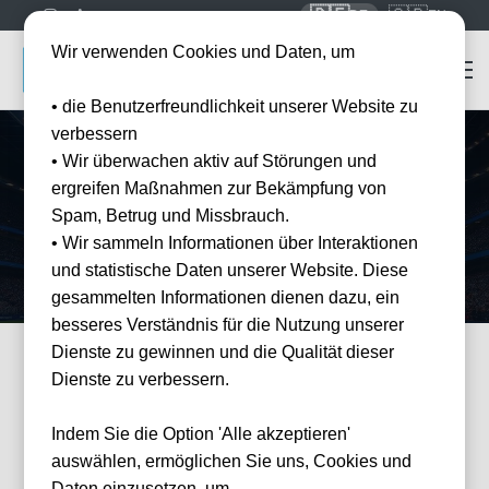
🇩🇪
🇬🇧
DE
EN
Wir verwenden Cookies und Daten, um
• die Benutzerfreundlichkeit unserer Website zu
verbessern
• Wir überwachen aktiv auf Störungen und
Startseite
Mannschaften
Feyenoord Rotterdam
ergreifen Maßnahmen zur Bekämpfung von
Feyenoord Rotterdam
Tickets
Spam, Betrug und Missbrauch.
Erleben Sie Feyenoord live in De Kuip — offizielle Tickets und Hotel-
• Wir sammeln Informationen über Interaktionen
Pakete bei Tickwell.
und statistische Daten unserer Website. Diese
gesammelten Informationen dienen dazu, ein
besseres Verständnis für die Nutzung unserer
Dienste zu gewinnen und die Qualität dieser
Dienste zu verbessern.
FILTER
Events
Filter
×
Veranstalter: Feyenoord Rotterdam
Indem Sie die Option 'Alle akzeptieren'
17 Events gefunden
Wie
auswählen, ermöglichen Sie uns, Cookies und
können
wir
Daten einzusetzen, um