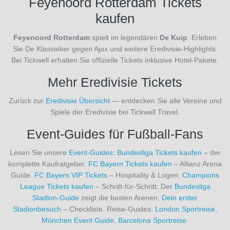
Feyenoord Rotterdam Tickets
Patriots
kaufen
(1)
New
Feyenoord Rotterdam
spielt im legendären
De Kuip
. Erleben
Orleans
Sie De Klassieker gegen Ajax und weitere Eredivisie-Highlights.
Saints
Bei Tickwell erhalten Sie offizielle Tickets inklusive Hotel-Pakete.
(1)
New
Mehr Eredivisie Tickets
York
Jets
Zurück zur
Eredivisie Übersicht
— entdecken Sie alle Vereine und
(1)
Spiele der Eredivisie bei Tickwell Travel.
Newcastle
United
Event-Guides für Fußball-Fans
(12)
Newcastle
Lesen Sie unsere
Event-Guides
:
Bundesliga Tickets kaufen
– der
United-
komplette Kaufratgeber.
FC Bayern Tickets kaufen
– Allianz Arena
TEST
(1)
Guide.
FC Bayern VIP Tickets
– Hospitality & Logen.
Champions
Norwich
League Tickets kaufen
– Schritt-für-Schritt. Der
Bundesliga
CIty
(2)
Stadion-Guide
zeigt die besten Arenen.
Dein erster
Nottingham
Stadionbesuch
– Checkliste. Reise-Guides:
London Sportreise
,
Forest
(11)
München Event Guide
,
Barcelona Sportreise
.