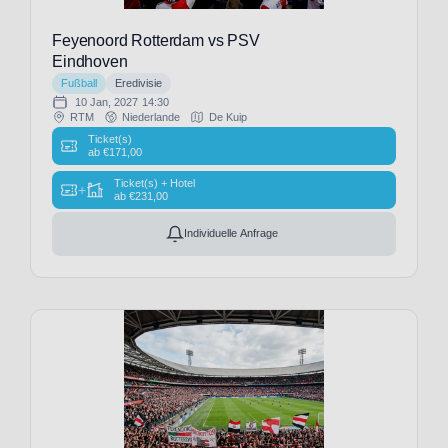
Palace
(29)
Feyenoord Rotterdam vs PSV
Denver
Eindhoven
Broncos
Fußball
Eredivisie
10 Jan, 2027
14:30
(1)
RTM
Niederlande
De Kuip
Deportivo
Ticket(s)
Alaves
ab
€
171,00
(8)
Ticket(s) + Hotel
+
Deportivo
ab
€
231,00
La
Individuelle Anfrage
Coruna
(8)
Derby
County
(2)
Detroit
Lions
(1)
ES
Troyes