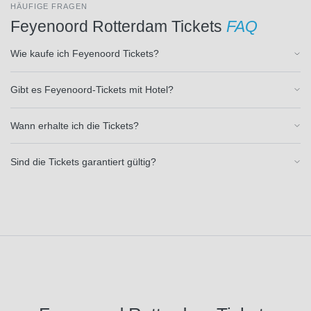
HÄUFIGE FRAGEN
(1)
Feyenoord Rotterdam Tickets
FAQ
Manchester
City
(32)
Wie kaufe ich Feyenoord Tickets?
Manchester
United
(29)
Marítimo
Gibt es Feyenoord-Tickets mit Hotel?
Funchal
(1)
Wann erhalte ich die Tickets?
Millwall
FC
(1)
Sind die Tickets garantiert gültig?
Moreirense
FC
(1)
NEC
Nijmegen
(1)
Nacional
Funchal
(1)
New
England