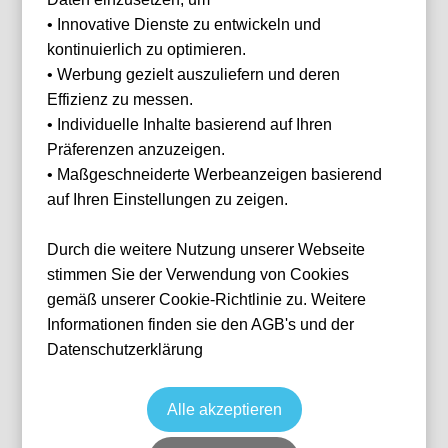
Ihnen
• Innovative Dienste zu entwickeln und
helfen?
kontinuierlich zu optimieren.
Haben Sie Fragen
• Werbung gezielt auszuliefern und deren
oder Wünsche?
Effizienz zu messen.
Dann melden Sie
sich gerne bei
• Individuelle Inhalte basierend auf Ihren
uns.
Präferenzen anzuzeigen.
Franz Helmer
• Maßgeschneiderte Werbeanzeigen basierend
E-Mail
franz@tickwell-
auf Ihren Einstellungen zu zeigen.
Feyenoord Rotterdam vs Go Ahead
travel.de
Eagles Deventer
Mo. - Fr. 10:00
Durch die weitere Nutzung unserer Webseite
Uhr - 16:00 Uhr
Fußball
Eredivisie
WhatsApp +49
16 Aug, 2026
14:30
stimmen Sie der Verwendung von Cookies
1514 1333875
RTM
Niederlande
De Kuip
gemäß unserer Cookie-Richtlinie zu. Weitere
Ticket(s)
ab
€
68,00
Informationen finden sie den AGB's und der
WhatsApp
Datenschutzerklärung
Ticket(s) + Hotel
+
ab
€
149,00
Individuelle Anfrage
Alle akzeptieren
Zurücksetzen
FILTER