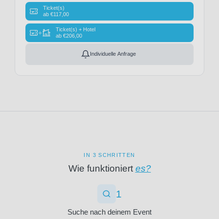
(27)
Ticket(s)
ab
€
117,00
KAA
Gent
Ticket(s) + Hotel
+
ab
€
206,00
(19)
KRC
Individuelle Anfrage
Genk
(3)
KV
Kortrijk
(2)
KV
Mechelen
(3)
KVC
Westerlo
IN 3 SCHRITTEN
(3)
Wie funktioniert
es?
LOSC
Lille
1
(3)
Lazio
Suche nach deinem Event