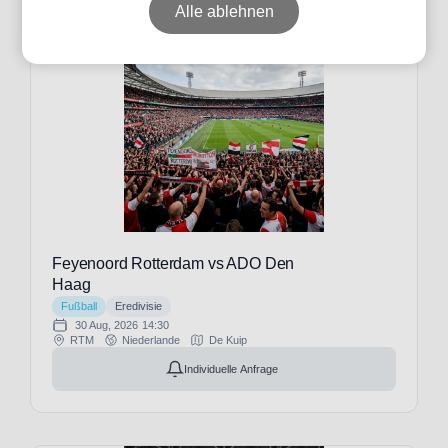
Alle ablehnen
Datum
Preis
Event-
Typ
Feyenoord Rotterdam vs ADO Den
Haag
Fußball
Eredivisie
30 Aug, 2026
14:30
RTM
Niederlande
De Kuip
Fußball
(17)
Individuelle Anfrage
Veranstalter