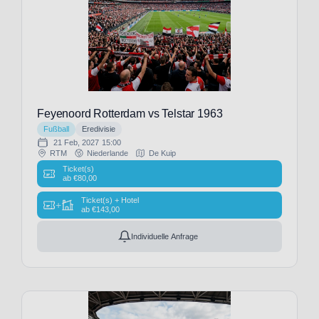
(11)
FC
Brügge
(18)
FC
Burnley
(1)
Feyenoord Rotterdam vs Telstar 1963
FC
Fußball
Eredivisie
Charlton
21 Feb, 2027
15:00
Athletic
RTM
Niederlande
De Kuip
(1)
Ticket(s)
ab
€
80,00
FC
Chelsea
Ticket(s) + Hotel
+
ab
€
143,00
(29)
FC
Individuelle Anfrage
Everton
(29)
FC
Famalicão
(1)