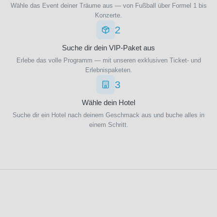
Rom
Wähle das Event deiner Träume aus — von Fußball über Formel 1 bis
(27)
Konzerte.
Le
2
Havre
AC
Suche dir dein VIP-Paket aus
(3)
Erlebe das volle Programm — mit unseren exklusiven Ticket- und
Le
Erlebnispaketen.
Mans
3
FC
(3)
Wähle dein Hotel
Leeds
Suche dir ein Hotel nach deinem Geschmack aus und buche alles in
United
einem Schritt.
(11)
Lincoln
City
(1)
Lommel
SK
(3)
Los
Angeles
Rams