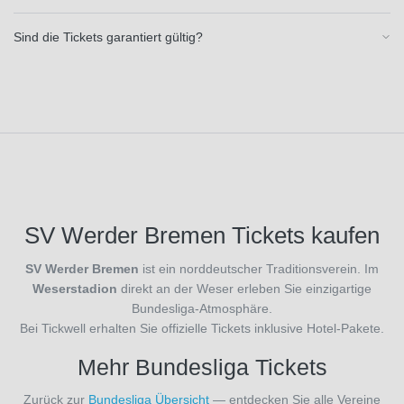
RAAL LA
Louviere
Sind die Tickets garantiert gültig?
(3)
RB
Leipzig
(34)
RC
Lens
(3)
RSC
Anderlecht
(3)
SV Werder Bremen Tickets kaufen
Racing
Santander
SV Werder Bremen
ist ein norddeutscher Traditionsverein. Im
(8)
Weserstadion
direkt an der Weser erleben Sie einzigartige
Racing
Bundesliga-Atmosphäre.
Straßburg
Bei Tickwell erhalten Sie offizielle Tickets inklusive Hotel-Pakete.
(3)
Mehr Bundesliga Tickets
Rayo
Vallecano
Zurück zur
Bundesliga Übersicht
— entdecken Sie alle Vereine
(8)