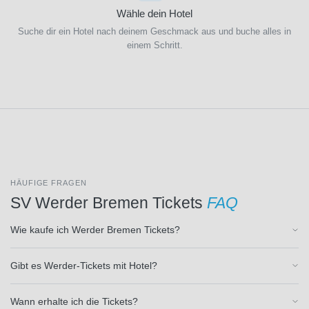
Paris
Wähle dein Hotel
Saint-
Suche dir ein Hotel nach deinem Geschmack aus und buche alles in
Germain
einem Schritt.
(19)
Parma
Calcio
1913
(9)
Philadelphia
Eagles
(1)
Pittsburgh
Steelers
HÄUFIGE FRAGEN
(1)
SV Werder Bremen Tickets
FAQ
Preston
North
Wie kaufe ich Werder Bremen Tickets?
End
(2)
Queens
Gibt es Werder-Tickets mit Hotel?
Park
Rangers
(2)
Wann erhalte ich die Tickets?