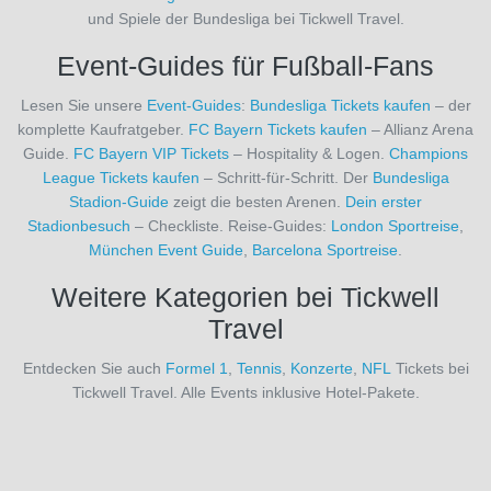
und Spiele der Bundesliga bei Tickwell Travel.
Real
Betis
Event-Guides für Fußball-Fans
Sevilla
(26)
Lesen Sie unsere
Event-Guides
:
Bundesliga Tickets kaufen
– der
Real
komplette Kaufratgeber.
FC Bayern Tickets kaufen
– Allianz Arena
Madrid
Guide.
FC Bayern VIP Tickets
– Hospitality & Logen.
Champions
(26)
League Tickets kaufen
– Schritt-für-Schritt. Der
Bundesliga
Real
Stadion-Guide
zeigt die besten Arenen.
Dein erster
Sociedad
Stadionbesuch
– Checkliste. Reise-Guides:
London Sportreise
,
San
München Event Guide
,
Barcelona Sportreise
.
Sebastián
(26)
Weitere Kategorien bei Tickwell
Rio
Travel
Ave
FC
Entdecken Sie auch
Formel 1
,
Tennis
,
Konzerte
,
NFL
Tickets bei
(1)
Tickwell Travel. Alle Events inklusive Hotel-Pakete.
Royal
Antwerpen
FC
(19)
Royal