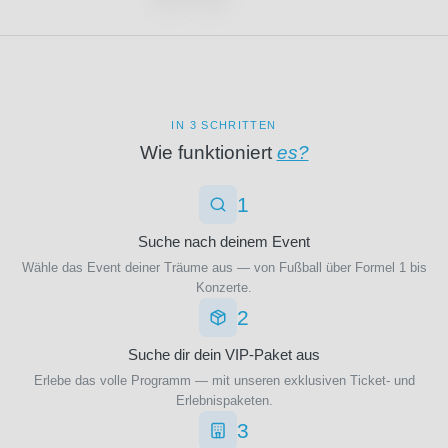
OGC
Nizza
(19)
Olympique
Lyon
(19)
Olympique
IN 3 SCHRITTEN
Marseille
Wie funktioniert
es?
(3)
Oud-
Heverlee
1
Leuven
Suche nach deinem Event
(3)
PEC
Wähle das Event deiner Träume aus — von Fußball über Formel 1 bis
Zwolle
Konzerte.
(1)
2
PSV
Eindhoven
Suche dir dein VIP-Paket aus
(1)
Erlebe das volle Programm — mit unseren exklusiven Ticket- und
Paris
Erlebnispaketen.
FC
3
(3)