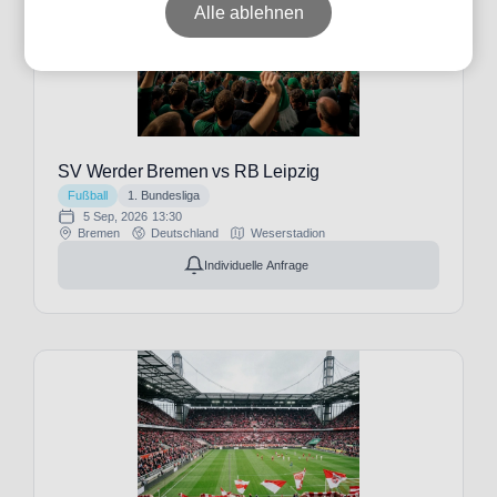
Alle ablehnen
Datum
Preis
SV Werder Bremen vs RB Leipzig
Fußball
1. Bundesliga
5 Sep, 2026
13:30
Bremen
Deutschland
Weserstadion
Event-
Individuelle Anfrage
Typ
Fußball
(34)
Veranstalter