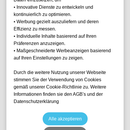
Ihnen
• Innovative Dienste zu entwickeln und
helfen?
kontinuierlich zu optimieren.
Haben Sie Fragen
• Werbung gezielt auszuliefern und deren
oder Wünsche?
Effizienz zu messen.
Dann melden Sie
sich gerne bei
• Individuelle Inhalte basierend auf Ihren
uns.
Präferenzen anzuzeigen.
Franz Helmer
• Maßgeschneiderte Werbeanzeigen basierend
E-Mail
franz@tickwell-
auf Ihren Einstellungen zu zeigen.
SC Freiburg vs SV Werder Bremen
travel.de
Mo. - Fr. 10:00
Fußball
1. Bundesliga
Durch die weitere Nutzung unserer Webseite
Uhr - 16:00 Uhr
30 Aug, 2026
14:30
Fresno
Deutschland
Europa-Park Stadion
WhatsApp +49
stimmen Sie der Verwendung von Cookies
1514 1333875
Individuelle Anfrage
gemäß unserer Cookie-Richtlinie zu. Weitere
Informationen finden sie den AGB's und der
WhatsApp
Datenschutzerklärung
Alle akzeptieren
Zurücksetzen
FILTER