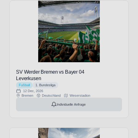
Arsenal
(31)
FC
Augsburg
(34)
FC
Barcelona
(26)
FC
Bayern
München
SV Werder Bremen vs Bayer 04
(34)
Leverkusen
FC
Fußball
1. Bundesliga
Bologna
12 Dec, 2026
(27)
Bremen
Deutschland
Weserstadion
FC
Individuelle Anfrage
Bologna
1907
(16)
FC
Brentford