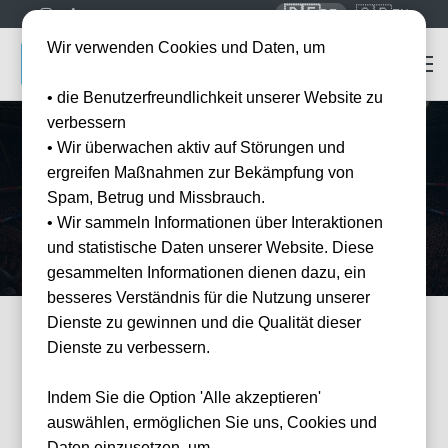
🇩🇪
🇬🇧
DE
EN
Wir verwenden Cookies und Daten, um
• die Benutzerfreundlichkeit unserer Website zu
verbessern
• Wir überwachen aktiv auf Störungen und
Startseite
Mannschaften
SV Werder Bremen
ergreifen Maßnahmen zur Bekämpfung von
SV Werder Bremen
Tickets
Spam, Betrug und Missbrauch.
Erleben Sie Werder Bremen live im Weserstadion — offizielle Tickets
• Wir sammeln Informationen über Interaktionen
und Hotel-Pakete bei Tickwell.
und statistische Daten unserer Website. Diese
gesammelten Informationen dienen dazu, ein
besseres Verständnis für die Nutzung unserer
Dienste zu gewinnen und die Qualität dieser
Dienste zu verbessern.
FILTER
Events
Filter
×
Veranstalter: SV Werder Bremen
Indem Sie die Option 'Alle akzeptieren'
34 Events gefunden
Wie
auswählen, ermöglichen Sie uns, Cookies und
können
wir
Daten einzusetzen, um