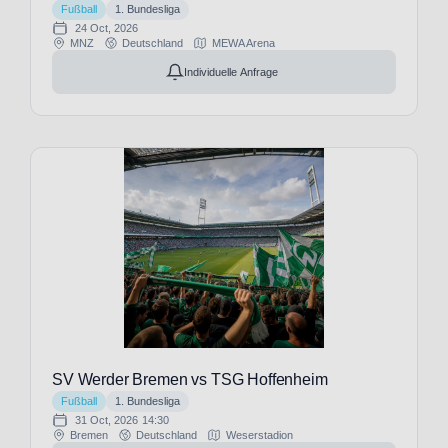
(1)
Fußball
1. Bundesliga
(1)
WWK
24 Oct, 2026
Birmingham
MNZ
Deutschland
MEWA Arena
Arena
City
(2)
(1)
Individuelle Anfrage
Blackburn
Weserstadion
Rovers
(17)
(2)
Bolton
Wanderers
(1)
Borussia
Dortmund
(34)
Borussia
Mönchengladbach
(34)
Brighton
& Hove
SV Werder Bremen vs TSG Hoffenheim
Albion
Fußball
1. Bundesliga
(12)
31 Oct, 2026
14:30
Bristol
Bremen
Deutschland
Weserstadion