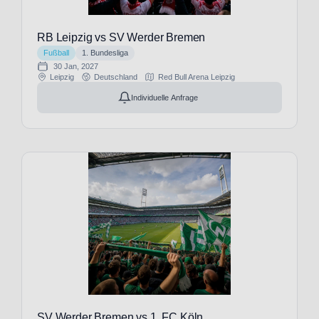
Deventer
(1)
RB Leipzig vs SV Werder Bremen
Hamburger
Fußball
1. Bundesliga
SV
(34)
30 Jan, 2027
Houston
Leipzig
Deutschland
Red Bull Arena Leipzig
Texans
Individuelle Anfrage
(1)
Hull
City
(11)
Inter
Mailand
(27)
Ipswich
Town
(11)
Jacksonville
Jaguars
(2)
Juventus
Turin
SV Werder Bremen vs 1. FC Köln