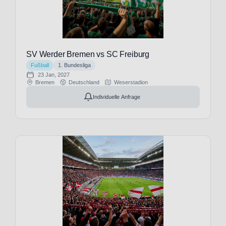
FC
Watford
(1)
Feyenoord
Rotterdam
SV Werder Bremen vs SC Freiburg
(17)
Fußball
1. Bundesliga
Fortuna
23 Jan, 2027
Sittard
Bremen
Deutschland
Weserstadion
(1)
Individuelle Anfrage
Frosinone
Calcio
(9)
GD
Estoril
Praia
(1)
Gil
Vicente
FC
(1)
Go
Ahead
Eagles