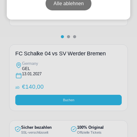
ab
€
262,00
Alle ablehnen
Individuelle Anfrage
FC Schalke 04 vs SV Werder Bremen
Germany
GEL
13.01.2027
€
140,00
ab
Buchen
Sicher bezahlen
100% Original
SSL-verschlüsselt
Offizielle Tickets