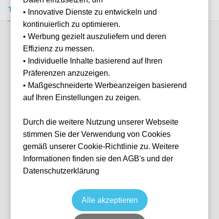
Tickets kaufen
Event-Info
FAQ
• Innovative Dienste zu entwickeln und
kontinuierlich zu optimieren.
• Werbung gezielt auszuliefern und deren
Verfügbare Kategorien (3)
Effizienz zu messen.
• Individuelle Inhalte basierend auf Ihren
Präferenzen anzuzeigen.
More info
• Maßgeschneiderte Werbeanzeigen basierend
auf Ihren Einstellungen zu zeigen.
Durch die weitere Nutzung unserer Webseite
stimmen Sie der Verwendung von Cookies
gemäß unserer Cookie-Richtlinie zu. Weitere
Informationen finden sie den AGB's und der
Datenschutzerklärung
Sitzplatz Kurve
Fußball
1. Bundesliga
13 Jan, 2027
6 verfügbar
Alle akzeptieren
GEL
Deutschland
VELTINS-Arena
Ticket(s) + Hotel
+