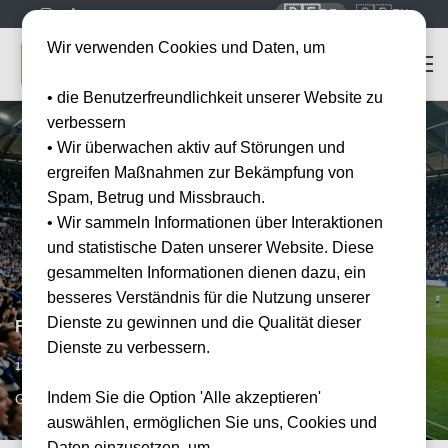
🇩🇪
🇬🇧
DE
EN
Wir verwenden Cookies und Daten, um
• die Benutzerfreundlichkeit unserer Website zu
verbessern
• Wir überwachen aktiv auf Störungen und
ergreifen Maßnahmen zur Bekämpfung von
Spam, Betrug und Missbrauch.
• Wir sammeln Informationen über Interaktionen
und statistische Daten unserer Website. Diese
gesammelten Informationen dienen dazu, ein
besseres Verständnis für die Nutzung unserer
Dienste zu gewinnen und die Qualität dieser
FC Schalke 04 vs SV Werder Bremen
Dienste zu verbessern.
Vorraussichtliches Datum
13.01.2027
Indem Sie die Option 'Alle akzeptieren'
GEL, DE
auswählen, ermöglichen Sie uns, Cookies und
Daten einzusetzen, um