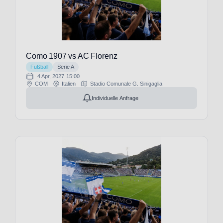
Manchester
United
(29)
Marítimo
Funchal
(1)
Como 1907 vs AC Florenz
Millwall
Fußball
Serie A
FC
(1)
4 Apr, 2027
15:00
COM
Italien
Stadio Comunale G. Sinigaglia
Moreirense
FC
(1)
Individuelle Anfrage
NEC
Nijmegen
(1)
Nacional
Funchal
(1)
New
England
Patriots
(1)
New