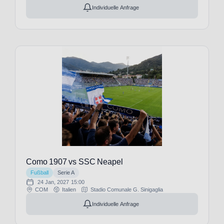
FC
Individuelle Anfrage
Getafe
(8)
FC
Groningen
(1)
FC
Liverpool
(29)
FC
Lorient
(3)
FC
Malaga
(8)
Como 1907 vs SSC Neapel
FC
Fußball
Serie A
Middlesbrough
24 Jan, 2027
15:00
(1)
COM
Italien
Stadio Comunale G. Sinigaglia
FC
Individuelle Anfrage
Millwall
(13)