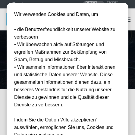
🇩🇪
🇬🇧
DE
EN
Wir verwenden Cookies und Daten, um
• die Benutzerfreundlichkeit unserer Website zu
verbessern
• Wir überwachen aktiv auf Störungen und
Startseite
Mannschaften
Como 1907
ergreifen Maßnahmen zur Bekämpfung von
Como 1907
Tickets
Spam, Betrug und Missbrauch.
Sichere dir Como 1907 Tickets und komplette Fußballreisen. Serie A
• Wir sammeln Informationen über Interaktionen
live erleben mit Ticket + Hotel Paketen zu Como 1907.
und statistische Daten unserer Website. Diese
gesammelten Informationen dienen dazu, ein
besseres Verständnis für die Nutzung unserer
Dienste zu gewinnen und die Qualität dieser
Dienste zu verbessern.
FILTER
Events
Filter
×
Veranstalter: Como 1907
Indem Sie die Option 'Alle akzeptieren'
27 Events gefunden
Wie
auswählen, ermöglichen Sie uns, Cookies und
können
wir
Daten einzusetzen, um