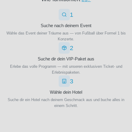
(19)
Parma
1
Calcio
1913
Suche nach deinem Event
(9)
Wähle das Event deiner Träume aus — von Fußball über Formel 1 bis
Philadelphia
Konzerte.
Eagles
(1)
2
Pittsburgh
Steelers
Suche dir dein VIP-Paket aus
(1)
Erlebe das volle Programm — mit unseren exklusiven Ticket- und
Preston
Erlebnispaketen.
North
3
End
(2)
Queens
Wähle dein Hotel
Park
Suche dir ein Hotel nach deinem Geschmack aus und buche alles in
Rangers
einem Schritt.
(2)
RAAL LA
Louviere
(3)