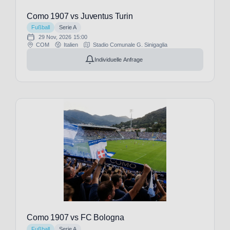
Pia
AC
Como 1907 vs Juventus Turin
(1)
Fußball
Serie A
Celta
29 Nov, 2026
15:00
COM
Italien
Stadio Comunale G. Sinigaglia
Vigo
(8)
Individuelle Anfrage
Cercle
Brügge
(3)
Charlton
Athletic
FC
(1)
Como
1907
(27)
Coventry
City
(11)
Crystal
Palace
(29)
Como 1907 vs FC Bologna
Denver
Fußball
Serie A