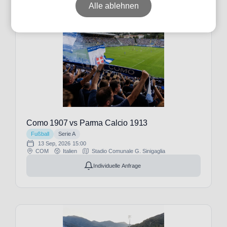
Alle ablehnen
Datum
Preis
Event-
Como 1907 vs Parma Calcio 1913
Typ
Fußball
Serie A
13 Sep, 2026
15:00
COM
Italien
Stadio Comunale G. Sinigaglia
Individuelle Anfrage
Fußball
(27)
Veranstalter