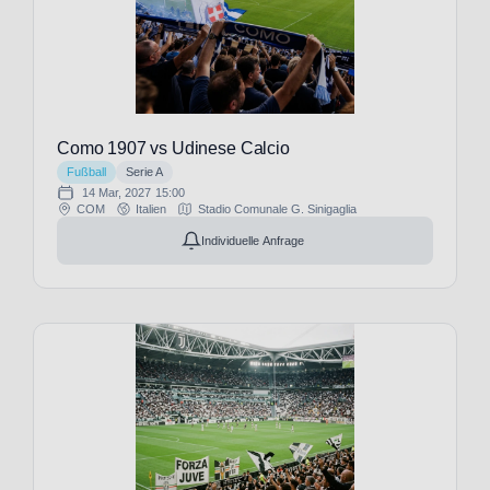
(19)
KRC
Genk
(3)
KV
Kortrijk
Como 1907 vs Udinese Calcio
(2)
Fußball
Serie A
KV
14 Mar, 2027
15:00
Mechelen
COM
Italien
Stadio Comunale G. Sinigaglia
(3)
Individuelle Anfrage
KVC
Westerlo
(3)
LOSC
Lille
(3)
Lazio
Rom
(27)
Le