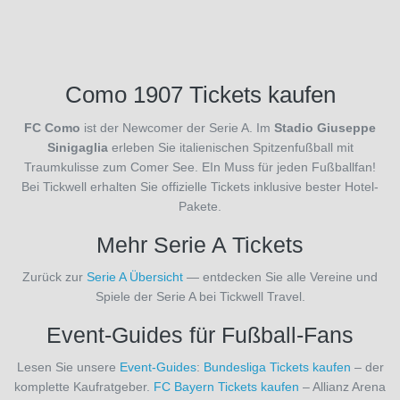
(26)
Real
Madrid
(26)
Como 1907 Tickets kaufen
Real
Sociedad
FC Como
ist der Newcomer der Serie A. Im
Stadio Giuseppe
San
Sinigaglia
erleben Sie italienischen Spitzenfußball mit
Sebastián
Traumkulisse zum Comer See. EIn Muss für jeden Fußballfan!
(26)
Bei Tickwell erhalten Sie offizielle Tickets inklusive bester Hotel-
Rio
Pakete.
Ave
FC
Mehr Serie A Tickets
(1)
Royal
Zurück zur
Serie A Übersicht
— entdecken Sie alle Vereine und
Antwerpen
Spiele der Serie A bei Tickwell Travel.
FC
(19)
Event-Guides für Fußball-Fans
Royal
Charleroi
Lesen Sie unsere
Event-Guides
:
Bundesliga Tickets kaufen
– der
SC
(3)
komplette Kaufratgeber.
FC Bayern Tickets kaufen
– Allianz Arena
SC