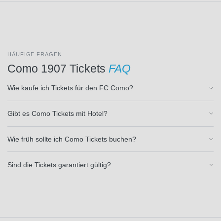
RB
Leipzig
(34)
RC
Lens
HÄUFIGE FRAGEN
(3)
Como 1907 Tickets
FAQ
RSC
Anderlecht
Wie kaufe ich Tickets für den FC Como?
(3)
Racing
Santander
Gibt es Como Tickets mit Hotel?
(8)
Racing
Wie früh sollte ich Como Tickets buchen?
Straßburg
(3)
Sind die Tickets garantiert gültig?
Rayo
Vallecano
(8)
Real
Betis
Sevilla