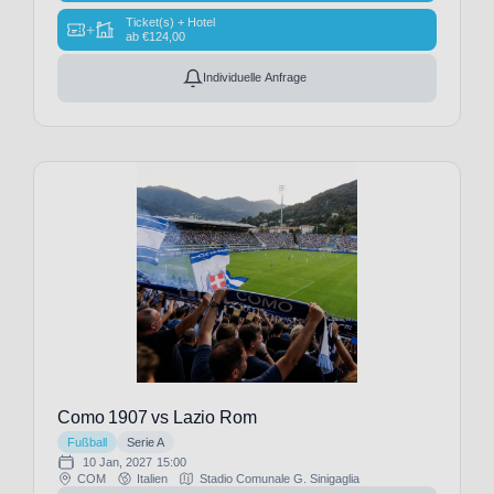
(18)
Ticket(s) + Hotel
+
ab
€
124,00
FC
Burnley
Individuelle Anfrage
(1)
FC
Charlton
Athletic
(1)
FC
Chelsea
(29)
FC
Everton
(29)
FC
Famalicão
(1)
Como 1907 vs Lazio Rom
FC
Fußball
Serie A
Fulham
10 Jan, 2027
15:00
(29)
COM
Italien
Stadio Comunale G. Sinigaglia