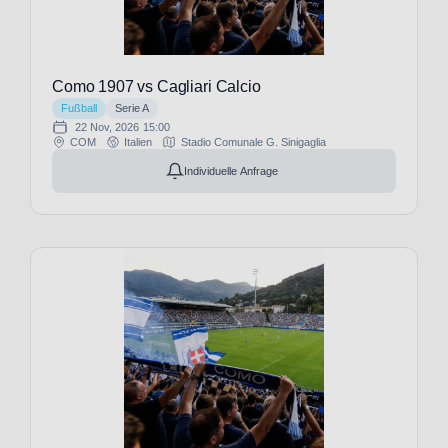
Osasuna
(8)
CD
Santa
Como 1907 vs Cagliari Calcio
Clara
Fußball
Serie A
(1)
22 Nov, 2026
15:00
CF
COM
Italien
Stadio Comunale G. Sinigaglia
Estrela
Individuelle Anfrage
Amadora
(1)
CFC
Genua
(9)
Cagliari
Calcio
(9)
Cardiff
City
(1)
Casa