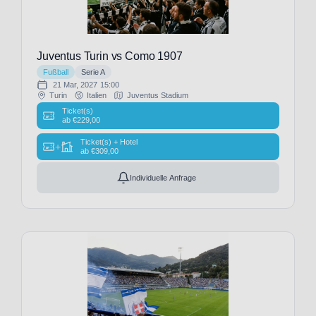
Havre
AC
(3)
Le
Juventus Turin vs Como 1907
Mans
Fußball
Serie A
FC
21 Mar, 2027
15:00
(3)
Turin
Italien
Juventus Stadium
Leeds
Ticket(s)
ab
€
229,00
United
(11)
Ticket(s) + Hotel
+
ab
€
309,00
Lincoln
City
Individuelle Anfrage
(1)
Lommel
SK
(3)
Los
Angeles
Rams
(1)
Manchester
City
(32)