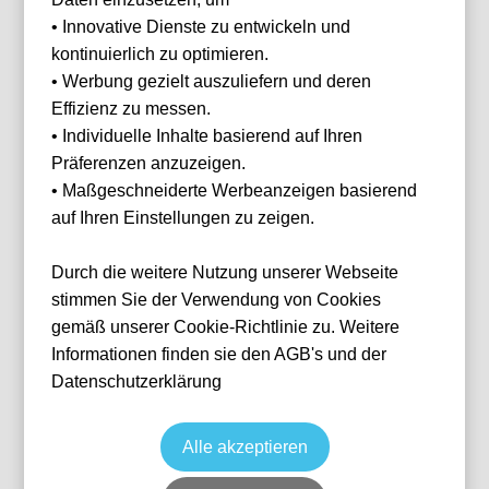
Ihnen
• Innovative Dienste zu entwickeln und
helfen?
kontinuierlich zu optimieren.
Haben Sie Fragen
• Werbung gezielt auszuliefern und deren
oder Wünsche?
Effizienz zu messen.
Dann melden Sie
sich gerne bei
• Individuelle Inhalte basierend auf Ihren
uns.
Präferenzen anzuzeigen.
Franz Helmer
• Maßgeschneiderte Werbeanzeigen basierend
E-Mail
franz@tickwell-
auf Ihren Einstellungen zu zeigen.
SSC Neapel vs Como 1907
travel.de
Mo. - Fr. 10:00
Fußball
Serie A
Durch die weitere Nutzung unserer Webseite
Uhr - 16:00 Uhr
30 Aug, 2026
18:30
Naples
Italien
Stadio Diego Armando Maradona
WhatsApp +49
stimmen Sie der Verwendung von Cookies
1514 1333875
Ticket(s)
gemäß unserer Cookie-Richtlinie zu. Weitere
ab
€
98,00
Informationen finden sie den AGB's und der
Ticket(s) + Hotel
+
WhatsApp
ab
€
214,00
Datenschutzerklärung
Individuelle Anfrage
Alle akzeptieren
Zurücksetzen
FILTER