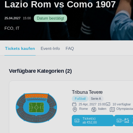
Lazio Rom vs Como 1907
Datum bestätigt
25.04.2027
15:00
FCO, IT
Tickets kaufen
Event-Info
FAQ
Verfügbare Kategorien (2)
Tribuna Tevere
Fußball
Serie A
25 Apr, 2027
15:00
10 verfügbar
Rome
Italien
Olympiast
Ticket(s)
+
ab
€
52,00