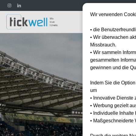
Wir verwenden Cooki
Fußball
• die Benutzerfreund
• Wir überwachen ak
Missbrauch.
• Wir sammeln Inform
gesammelten Informat
gewinnen und die Qua
Indem Sie die Option
um
• Innovative Dienste 
• Werbung gezielt au
• Individuelle Inhalt
• Maßgeschneiderte W
Durch die weitere N