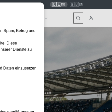
🇩🇪
🇬🇧
7559
contact@tickwell-travel.de
DE
EN
Events
Über Tickwell
on Spam, Betrug und
ite. Diese
unserer Dienste zu
nd Daten einzusetzen,
kies gemäß unserer