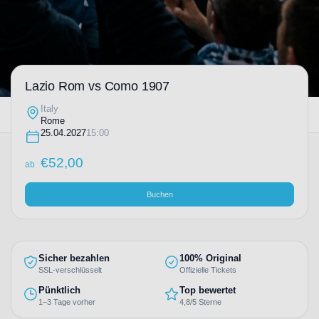
Lazio Rom vs Como 1907
Italy
Rome
25.04.2027
15:00
€
52,00
ab
Buchen
Sicher bezahlen
100% Original
SSL-verschlüsselt
Offizielle Tickets
Pünktlich
Top bewertet
1–3 Tage vorher
4,8/5 Sterne