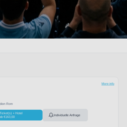
More info
adion Rom
Ticket(s) + Hotel
Individuelle Anfrage
ab
€
163,00