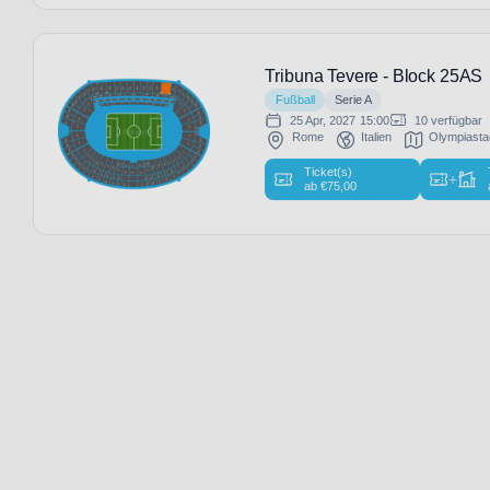
Tribuna Tevere - Block 25AS
Fußball
Serie A
25 Apr, 2027
15:00
10 verfügbar
Rome
Italien
Olympiast
Ticket(s)
+
ab
€
75,00