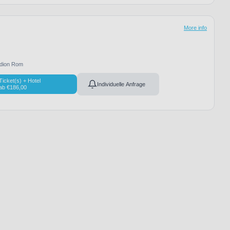
More info
adion Rom
Ticket(s) + Hotel
Individuelle Anfrage
ab
€
186,00