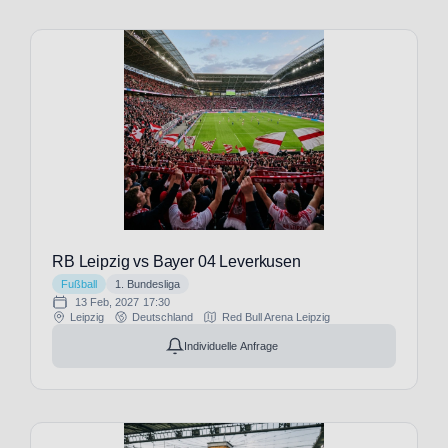
(19)
KRC
Genk
(3)
KV
Kortrijk
(3)
KV
Mechelen
(3)
KVC
Westerlo
RB Leipzig vs Bayer 04 Leverkusen
(3)
Fußball
1. Bundesliga
LOSC
13 Feb, 2027
17:30
Lille
Leipzig
Deutschland
Red Bull Arena Leipzig
(3)
Individuelle Anfrage
Lazio
Rom
(27)
Le