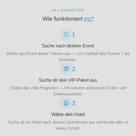
Olympique
Lyon
(19)
IN 3 SCHRITTEN
Olympique
Wie funktioniert
es?
Marseille
(3)
1
Oud-
Heverlee
Suche nach deinem Event
Leuven
(3)
Wähle das Event deiner Träume aus — von Fußball über Formel 1 bis
Konzerte.
PEC
Zwolle
2
(1)
Suche dir dein VIP-Paket aus
PSV
Eindhoven
Erlebe das volle Programm — mit unseren exklusiven Ticket- und
(1)
Erlebnispaketen.
Paris
3
FC
(3)
Wähle dein Hotel
Paris
Suche dir ein Hotel nach deinem Geschmack aus und buche alles in
Saint-
einem Schritt.
Germain