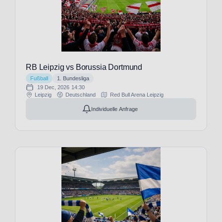
(19)
FC
Burnley
(1)
FC
Charlton
RB Leipzig vs Borussia Dortmund
Athletic
Fußball
1. Bundesliga
(1)
19 Dec, 2026
14:30
FC
Leipzig
Deutschland
Red Bull Arena Leipzig
Chelsea
Individuelle Anfrage
(29)
FC
Everton
(29)
FC
Famalicão
(1)
FC
Fulham
(29)