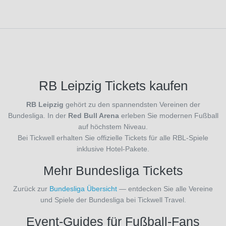
RB
Leipzig
(34)
RC
Lens
(3)
RSC
Anderlecht
RB Leipzig Tickets kaufen
(3)
Racing
RB Leipzig
gehört zu den spannendsten Vereinen der
Santander
Bundesliga. In der
Red Bull Arena
erleben Sie modernen Fußball
(8)
auf höchstem Niveau.
Racing
Bei Tickwell erhalten Sie offizielle Tickets für alle RBL-Spiele
Straßburg
inklusive Hotel-Pakete.
(3)
Mehr Bundesliga Tickets
Rayo
Vallecano
Zurück zur
Bundesliga Übersicht
— entdecken Sie alle Vereine
(8)
und Spiele der Bundesliga bei Tickwell Travel.
Real
Betis
Event-Guides für Fußball-Fans
Sevilla