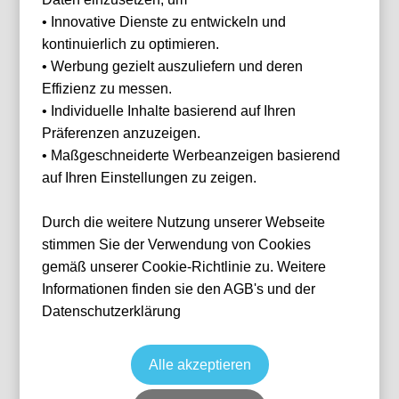
Ihnen
• Innovative Dienste zu entwickeln und
helfen?
kontinuierlich zu optimieren.
Haben Sie Fragen
• Werbung gezielt auszuliefern und deren
oder Wünsche?
Effizienz zu messen.
Dann melden Sie
sich gerne bei
• Individuelle Inhalte basierend auf Ihren
uns.
Präferenzen anzuzeigen.
Franz Helmer
• Maßgeschneiderte Werbeanzeigen basierend
E-Mail
franz@tickwell-
auf Ihren Einstellungen zu zeigen.
RB Leipzig vs Borussia
travel.de
Mönchengladbach
Mo. - Fr. 10:00
Durch die weitere Nutzung unserer Webseite
Uhr - 16:00 Uhr
Fußball
1. Bundesliga
WhatsApp +49
29 Aug, 2026
13:30
stimmen Sie der Verwendung von Cookies
1514 1333875
Leipzig
Deutschland
Red Bull Arena Leipzig
gemäß unserer Cookie-Richtlinie zu. Weitere
Individuelle Anfrage
Informationen finden sie den AGB's und der
WhatsApp
Datenschutzerklärung
Alle akzeptieren
Zurücksetzen
FILTER