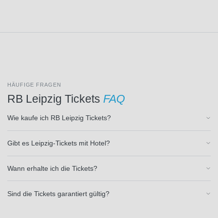
(19)
Parma
Calcio
1913
(9)
Philadelphia
Eagles
(1)
Pittsburgh
HÄUFIGE FRAGEN
Steelers
RB Leipzig Tickets
FAQ
(1)
Preston
Wie kaufe ich RB Leipzig Tickets?
North
End
(2)
Gibt es Leipzig-Tickets mit Hotel?
Queens
Park
Rangers
Wann erhalte ich die Tickets?
(2)
RAAL LA
Sind die Tickets garantiert gültig?
Louviere
(3)