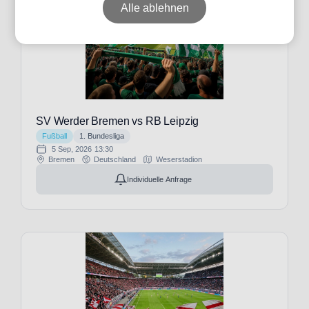
Alle ablehnen
Datum
Preis
SV Werder Bremen vs RB Leipzig
Fußball
1. Bundesliga
5 Sep, 2026
13:30
Event-
Bremen
Deutschland
Weserstadion
Typ
Individuelle Anfrage
Fußball
(34)
Veranstalter