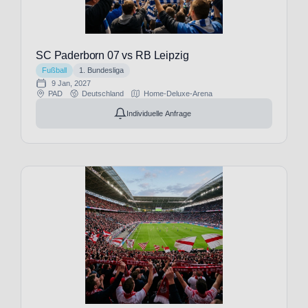
FC
Getafe
(8)
FC
SC Paderborn 07 vs RB Leipzig
Groningen
Fußball
1. Bundesliga
(1)
9 Jan, 2027
PAD
Deutschland
Home-Deluxe-Arena
FC
Liverpool
Individuelle Anfrage
(29)
FC
Lorient
(3)
FC
Malaga
(8)
FC
Middlesbrough
(1)
FC
Millwall
(13)