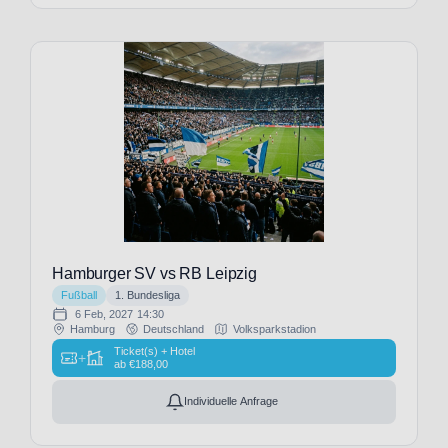
SV
(34)
Houston
Texans
(1)
Hull
City
(11)
Inter
Mailand
(27)
Ipswich
Town
Hamburger SV vs RB Leipzig
(11)
Fußball
1. Bundesliga
Jacksonville
6 Feb, 2027
14:30
Jaguars
(2)
Hamburg
Deutschland
Volksparkstadion
Juventus
Ticket(s) + Hotel
+
ab
€
188,00
Turin
(27)
Individuelle Anfrage
KAA
Gent