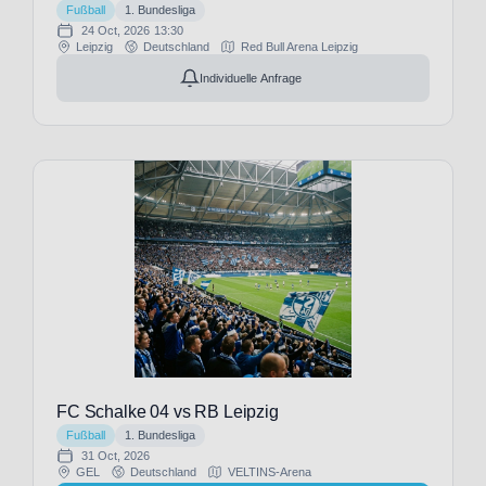
(1)
Fußball
1. Bundesliga
Blackburn
WWK
24 Oct, 2026
13:30
Rovers
Leipzig
Deutschland
Red Bull Arena Leipzig
Arena
(2)
(1)
Individuelle Anfrage
Bolton
Weserstadion
Wanderers
(1)
(1)
Borussia
Dortmund
(34)
Borussia
Mönchengladbach
(34)
Brighton
& Hove
Albion
(12)
Bristol
FC Schalke 04 vs RB Leipzig
City
Fußball
1. Bundesliga
(2)
31 Oct, 2026
CA
GEL
Deutschland
VELTINS-Arena