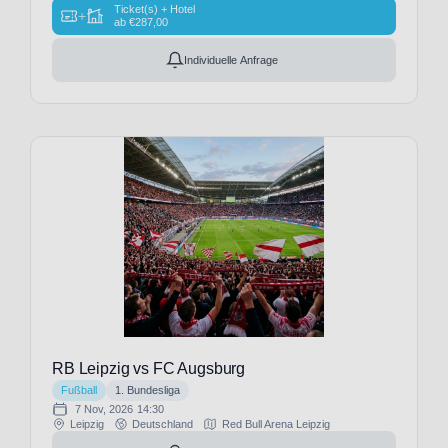
Osasuna
Ticket(s) + Hotel
+
ab
€
287,00
(8)
CD
Individuelle Anfrage
Santa
Clara
(1)
CF
Estrela
Amadora
(1)
CFC
Genua
(9)
Cagliari
Calcio
(9)
Cardiff
RB Leipzig vs FC Augsburg
City
Fußball
1. Bundesliga
(1)
7 Nov, 2026
14:30
Leipzig
Deutschland
Red Bull Arena Leipzig
Casa