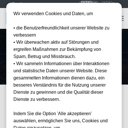
🇩🇪
🇬🇧
DE
EN
Wir verwenden Cookies und Daten, um
• die Benutzerfreundlichkeit unserer Website zu
verbessern
• Wir überwachen aktiv auf Störungen und
Startseite
Mannschaften
RB Leipzig
ergreifen Maßnahmen zur Bekämpfung von
RB Leipzig
Tickets
Spam, Betrug und Missbrauch.
Erleben Sie RB Leipzig live in der Red Bull Arena — offizielle Tickets
• Wir sammeln Informationen über Interaktionen
und Hotel-Pakete bei Tickwell.
und statistische Daten unserer Website. Diese
gesammelten Informationen dienen dazu, ein
besseres Verständnis für die Nutzung unserer
Dienste zu gewinnen und die Qualität dieser
Dienste zu verbessern.
FILTER
Events
Filter
×
Veranstalter: RB Leipzig
Indem Sie die Option 'Alle akzeptieren'
34 Events gefunden
Wie
auswählen, ermöglichen Sie uns, Cookies und
können
wir
Daten einzusetzen, um