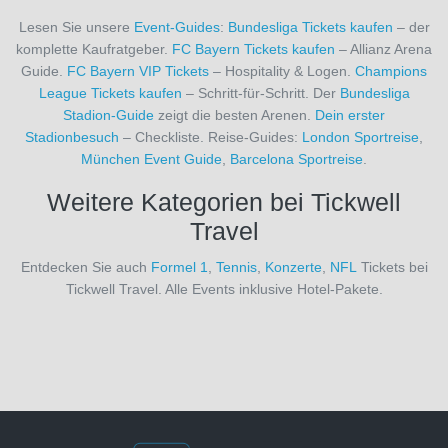
(26)
Lesen Sie unsere
Event-Guides
:
Bundesliga Tickets kaufen
– der
Real
komplette Kaufratgeber.
FC Bayern Tickets kaufen
– Allianz Arena
Madrid
Guide.
FC Bayern VIP Tickets
– Hospitality & Logen.
Champions
(26)
League Tickets kaufen
– Schritt-für-Schritt. Der
Bundesliga
Real
Stadion-Guide
zeigt die besten Arenen.
Dein erster
Sociedad
Stadionbesuch
– Checkliste. Reise-Guides:
London Sportreise
,
San
München Event Guide
,
Barcelona Sportreise
.
Sebastián
(26)
Weitere Kategorien bei Tickwell
Rio
Travel
Ave
FC
Entdecken Sie auch
Formel 1
,
Tennis
,
Konzerte
,
NFL
Tickets bei
(1)
Tickwell Travel. Alle Events inklusive Hotel-Pakete.
Royal
Antwerpen
FC
(19)
Royal
Charleroi
SC
(3)
SC