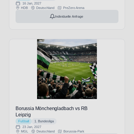
Pauli
16 Jan, 2027
HDB
Deutschland
PreZero Arena
(15)
FC
Individuelle Anfrage
Toulouse
(3)
FC
Turin
(9)
FC
Utrecht
(1)
FC
Valencia
(8)
FC
Villarreal
Borussia Mönchengladbach vs RB
(7)
Leipzig
FC
Fußball
1. Bundesliga
Watford
23 Jan, 2027
(1)
MGL
Deutschland
Borussia-Park