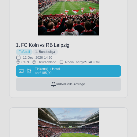
Augsburg
(34)
FC
Barcelona
(26)
FC
Bayern
1. FC Köln vs RB Leipzig
München
Fußball
1. Bundesliga
(34)
12 Dec, 2026
14:30
FC
CGN
Deutschland
RheinEnergieSTADION
Bologna
Ticket(s) + Hotel
+
ab
€
185,00
(27)
FC
Individuelle Anfrage
Bologna
1907
(16)
FC
Brentford
(11)
FC
Brügge