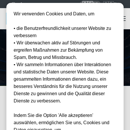
🇩🇪
🇬🇧
DE
EN
Wir verwenden Cookies und Daten, um
• die Benutzerfreundlichkeit unserer Website zu
verbessern
• Wir überwachen aktiv auf Störungen und
Startseite
Mannschaften
Karlsruher SC
ergreifen Maßnahmen zur Bekämpfung von
Karlsruher SC
Tickets
Spam, Betrug und Missbrauch.
Erleben Sie den Karlsruher SC live im BBBank Wildpark — offizielle
• Wir sammeln Informationen über Interaktionen
Tickets und Hotel-Pakete bei Tickwell.
und statistische Daten unserer Website. Diese
gesammelten Informationen dienen dazu, ein
besseres Verständnis für die Nutzung unserer
Dienste zu gewinnen und die Qualität dieser
Dienste zu verbessern.
FILTER
Events
Filter
×
Veranstalter: Karlsruher SC
Indem Sie die Option 'Alle akzeptieren'
0 Events gefunden
Wie
auswählen, ermöglichen Sie uns, Cookies und
können
wir
Daten einzusetzen, um