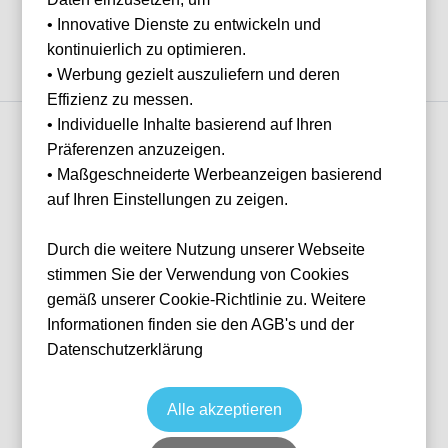
Nichts gefunden...
Ihnen
• Innovative Dienste zu entwickeln und
helfen?
kontinuierlich zu optimieren.
Haben Sie Fragen
• Werbung gezielt auszuliefern und deren
oder Wünsche?
Effizienz zu messen.
Dann melden Sie
sich gerne bei
• Individuelle Inhalte basierend auf Ihren
uns.
Präferenzen anzuzeigen.
Franz Helmer
• Maßgeschneiderte Werbeanzeigen basierend
E-Mail
IN 3 SCHRITTEN
franz@tickwell-
auf Ihren Einstellungen zu zeigen.
travel.de
Wie funktioniert
es?
Mo. - Fr. 10:00
Durch die weitere Nutzung unserer Webseite
Uhr - 16:00 Uhr
1
WhatsApp +49
stimmen Sie der Verwendung von Cookies
1514 1333875
gemäß unserer Cookie-Richtlinie zu. Weitere
Suche nach deinem Event
Informationen finden sie den AGB's und der
Wähle das Event deiner Träume aus — von Fußball über Formel 1 bis
WhatsApp
Datenschutzerklärung
Konzerte.
2
Alle akzeptieren
Suche dir dein VIP-Paket aus
Zurücksetzen
FILTER
Erlebe das volle Programm — mit unseren exklusiven Ticket- und