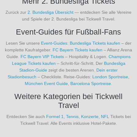
Mehr 2. Bundesliga Tickets
Mailand
Veranstaltungsort
Zurück zur
2. Bundesliga Übersicht
— entdecken Sie alle Vereine
(27)
und Spiele der 2. Bundesliga bei Tickwell Travel.
AC
Monza
Event-Guides für Fußball-Fans
(9)
ACF
Lesen Sie unsere
Event-Guides
:
Bundesliga Tickets kaufen
– der
Fiorentina
komplette Kaufratgeber.
FC Bayern Tickets kaufen
– Allianz Arena
(1)
Guide.
FC Bayern VIP Tickets
– Hospitality & Logen.
Champions
Zurücksetzen
ADO
League Tickets kaufen
– Schritt-für-Schritt. Der
Bundesliga
Den
Stadion-Guide
zeigt die besten Arenen.
Dein erster
Haag
Stadionbesuch
– Checkliste. Reise-Guides:
London Sportreise
,
(1)
München Event Guide
,
Barcelona Sportreise
.
AFC
Bournemouth
Weitere Kategorien bei Tickwell
(29)
Travel
AFC
Sunderland
Entdecken Sie auch
Formel 1
,
Tennis
,
Konzerte
,
NFL
Tickets bei
(11)
Tickwell Travel. Alle Events inklusive Hotel-Pakete.
AFC
Wrexham