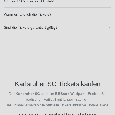
Gibt es KSC-Tickets mit Hotel?
1. FC
Heidenheim
Wann erhalte ich die Tickets?
1846
(15)
1.
Sind die Tickets garantiert gültig?
FC
Köln
(34)
1. FC
Union
Berlin
(33)
1.
FSV
Mainz
Karlsruher SC Tickets kaufen
05
Veranstaltung
(34)
Der
Karlsruher SC
spielt im
BBBank Wildpark
. Erleben Sie
AC
badischen Fußball mit langer Tradition.
Florenz
Bei Tickwell erhalten Sie offizielle Tickets inklusive Hotel-Pakete.
(9)
AC