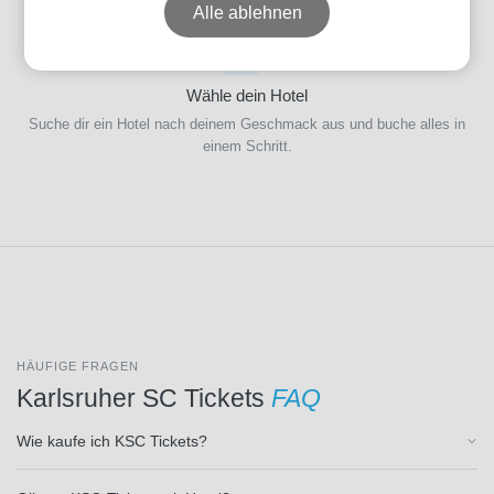
Alle ablehnen
Erlebnispaketen.
Datum
3
Wähle dein Hotel
Suche dir ein Hotel nach deinem Geschmack aus und buche alles in
Preis
einem Schritt.
Event-
Typ
HÄUFIGE FRAGEN
Karlsruher SC Tickets
FAQ
Veranstalter
Wie kaufe ich KSC Tickets?