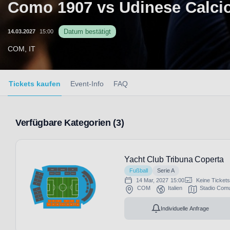
Como 1907 vs Udinese Calci
Datum bestätigt
14.03.2027
15:00
COM, IT
Tickets kaufen
Event-Info
FAQ
Verfügbare Kategorien (3)
Yacht Club Tribuna Coperta
Fußball
Serie A
14 Mar, 2027
15:00
Keine Ticket
COM
Italien
Stadio Comu
Individuelle Anfrage