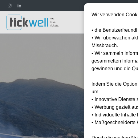
Wir verwenden Cooki
Fußball
• die Benutzerfreund
• Wir überwachen ak
Missbrauch.
• Wir sammeln Inform
gesammelten Informat
gewinnen und die Qua
Indem Sie die Option
um
• Innovative Dienste 
• Werbung gezielt au
• Individuelle Inhalt
• Maßgeschneiderte W
Durch die weitere N