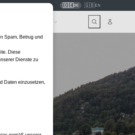
🇩🇪
🇬🇧
7559
contact@tickwell-travel.de
DE
EN
Events
Über Tickwell
on Spam, Betrug und
ite. Diese
unserer Dienste zu
nd Daten einzusetzen,
kies gemäß unserer