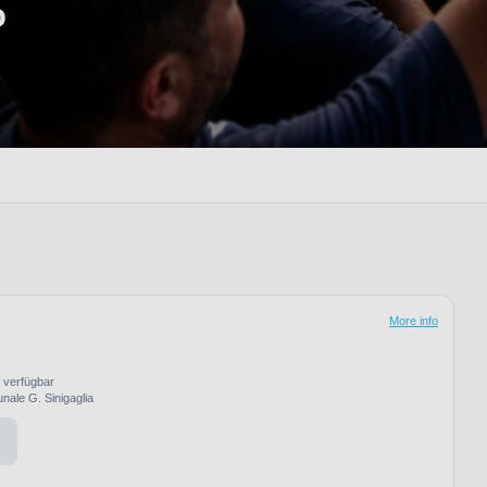
o
More info
s verfügbar
nale G. Sinigaglia