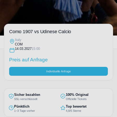
Como 1907 vs Udinese Calcio
Italy
COM
14.03.2027
15:00
Preis auf Anfrage
Individuelle Anfrage
Sicher bezahlen
100% Original
SSL-verschlüsselt
Offizielle Tickets
Pünktlich
Top bewertet
1–3 Tage vorher
4,8/5 Sterne