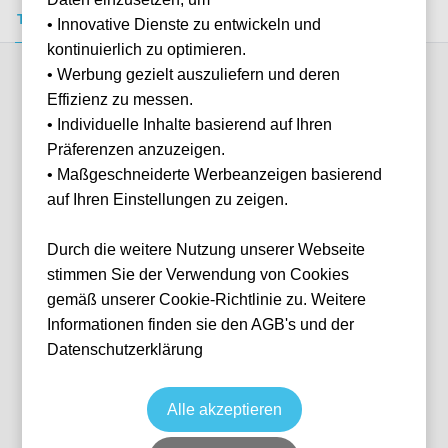
Tickets kaufen
Event-Info
FAQ
• Innovative Dienste zu entwickeln und
kontinuierlich zu optimieren.
• Werbung gezielt auszuliefern und deren
Verfügbare Kategorien (3)
Effizienz zu messen.
• Individuelle Inhalte basierend auf Ihren
Präferenzen anzuzeigen.
More info
• Maßgeschneiderte Werbeanzeigen basierend
auf Ihren Einstellungen zu zeigen.
Durch die weitere Nutzung unserer Webseite
stimmen Sie der Verwendung von Cookies
gemäß unserer Cookie-Richtlinie zu. Weitere
Informationen finden sie den AGB's und der
Datenschutzerklärung
Distinti Est
Fußball
Serie A
4 Apr, 2027
15:00
Keine Tickets verfügbar
Alle akzeptieren
COM
Italien
Stadio Comunale G. Sinigaglia
Individuelle Anfrage