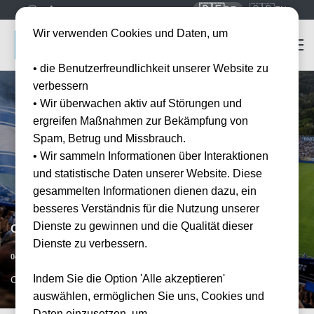
🇩🇪
🇬🇧
DE
EN
Wir verwenden Cookies und Daten, um
• die Benutzerfreundlichkeit unserer Website zu
verbessern
• Wir überwachen aktiv auf Störungen und
ergreifen Maßnahmen zur Bekämpfung von
Spam, Betrug und Missbrauch.
• Wir sammeln Informationen über Interaktionen
und statistische Daten unserer Website. Diese
gesammelten Informationen dienen dazu, ein
besseres Verständnis für die Nutzung unserer
Dienste zu gewinnen und die Qualität dieser
Como 1907 vs AC Florenz
Dienste zu verbessern.
Datum bestätigt
04.04.2027
15:00
Indem Sie die Option 'Alle akzeptieren'
COM, IT
auswählen, ermöglichen Sie uns, Cookies und
Daten einzusetzen, um