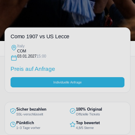
Como 1907 vs US Lecce
Italy
COM
03.01.2027
15:00
Preis auf Anfrage
Individuelle Anfrage
Sicher bezahlen
100% Original
SSL-verschlüsselt
Offizielle Tickets
Pünktlich
Top bewertet
1–3 Tage vorher
4,8/5 Sterne