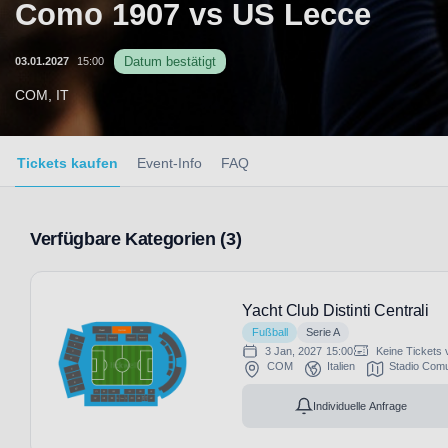
Como 1907 vs US Lecce
Datum bestätigt
03.01.2027
15:00
COM, IT
Tickets kaufen
Event-Info
FAQ
Verfügbare Kategorien (3)
Yacht Club Distinti Centrali
Fußball
Serie A
3 Jan, 2027
15:00
Keine Tickets 
COM
Italien
Stadio Comu
Individuelle Anfrage