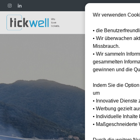
Wir verwenden Cooki
Fußball
• die Benutzerfreund
• Wir überwachen ak
Missbrauch.
• Wir sammeln Inform
gesammelten Informat
gewinnen und die Qua
Indem Sie die Option
um
• Innovative Dienste 
• Werbung gezielt au
• Individuelle Inhalt
• Maßgeschneiderte W
Durch die weitere N