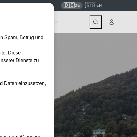
🇩🇪
🇬🇧
7559
contact@tickwell-travel.de
DE
EN
Events
Über Tickwell
on Spam, Betrug und
ite. Diese
unserer Dienste zu
nd Daten einzusetzen,
kies gemäß unserer