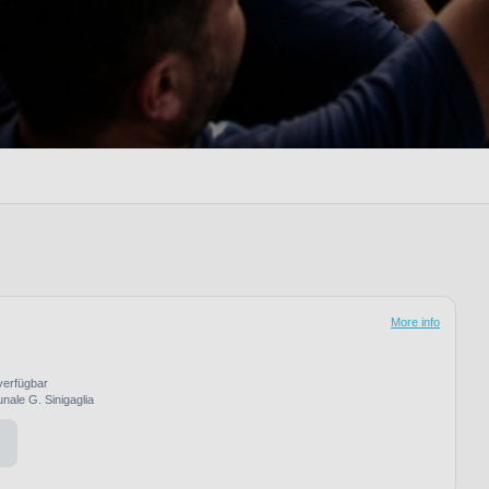
More info
verfügbar
nale G. Sinigaglia