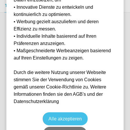
Tickets kaufen
Event-Info
FAQ
• Innovative Dienste zu entwickeln und
kontinuierlich zu optimieren.
• Werbung gezielt auszuliefern und deren
Verfügbare Kategorien (3)
Effizienz zu messen.
• Individuelle Inhalte basierend auf Ihren
Präferenzen anzuzeigen.
More info
• Maßgeschneiderte Werbeanzeigen basierend
auf Ihren Einstellungen zu zeigen.
Durch die weitere Nutzung unserer Webseite
stimmen Sie der Verwendung von Cookies
gemäß unserer Cookie-Richtlinie zu. Weitere
Informationen finden sie den AGB's und der
Datenschutzerklärung
Yacht Club Distinti Centrali
Fußball
Serie A
7 Feb, 2027
15:00
Keine Tickets verfügbar
Alle akzeptieren
COM
Italien
Stadio Comunale G. Sinigaglia
Individuelle Anfrage