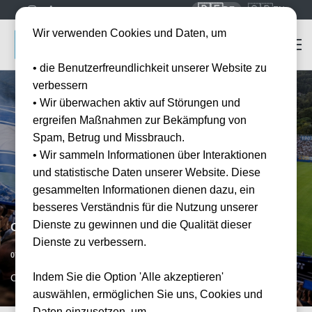
🇩🇪
🇬🇧
DE
EN
Wir verwenden Cookies und Daten, um
• die Benutzerfreundlichkeit unserer Website zu
verbessern
• Wir überwachen aktiv auf Störungen und
ergreifen Maßnahmen zur Bekämpfung von
Spam, Betrug und Missbrauch.
• Wir sammeln Informationen über Interaktionen
und statistische Daten unserer Website. Diese
gesammelten Informationen dienen dazu, ein
besseres Verständnis für die Nutzung unserer
Dienste zu gewinnen und die Qualität dieser
Como 1907 vs AC Monza
Dienste zu verbessern.
Vorraussichtliches Datum
07.02.2027
15:00
Indem Sie die Option 'Alle akzeptieren'
COM, IT
auswählen, ermöglichen Sie uns, Cookies und
Daten einzusetzen, um