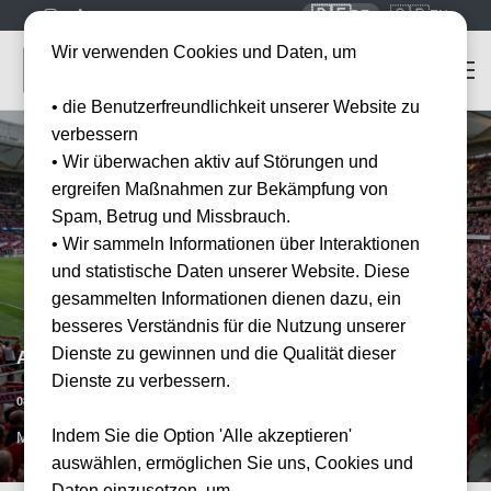
🇩🇪
🇬🇧
DE
EN
Wir verwenden Cookies und Daten, um
• die Benutzerfreundlichkeit unserer Website zu
verbessern
• Wir überwachen aktiv auf Störungen und
ergreifen Maßnahmen zur Bekämpfung von
Spam, Betrug und Missbrauch.
• Wir sammeln Informationen über Interaktionen
und statistische Daten unserer Website. Diese
gesammelten Informationen dienen dazu, ein
besseres Verständnis für die Nutzung unserer
Dienste zu gewinnen und die Qualität dieser
Atlético Madrid vs FC Barcelona
Dienste zu verbessern.
Datum bestätigt
08.11.2026
15:00
Indem Sie die Option 'Alle akzeptieren'
MAD, ESP
auswählen, ermöglichen Sie uns, Cookies und
Daten einzusetzen, um