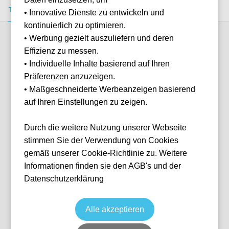
Tickets kaufen
Event-Info
FAQ
• Innovative Dienste zu entwickeln und
kontinuierlich zu optimieren.
• Werbung gezielt auszuliefern und deren
Verfügbare Kategorien (10)
Effizienz zu messen.
• Individuelle Inhalte basierend auf Ihren
Präferenzen anzuzeigen.
More info
• Maßgeschneiderte Werbeanzeigen basierend
auf Ihren Einstellungen zu zeigen.
Durch die weitere Nutzung unserer Webseite
stimmen Sie der Verwendung von Cookies
gemäß unserer Cookie-Richtlinie zu. Weitere
Informationen finden sie den AGB's und der
Datenschutzerklärung
Longside
Fußball
La Liga
8 Nov, 2026
15:00
10 verfügbar
Alle akzeptieren
Madrid
ESP
Riyadh Air Metropolitano
Ticket(s)