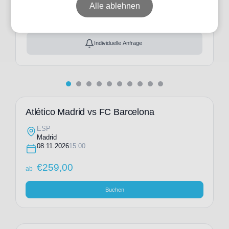
ab
€
259,00
Alle ablehnen
Ticket(s) + Hotel
+
ab
€
300,00
Individuelle Anfrage
Atlético Madrid vs FC Barcelona
ESP
Madrid
08.11.2026
15:00
€
259,00
ab
Buchen