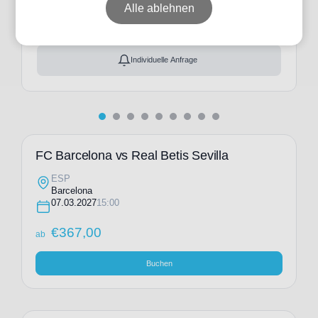
ab
€
367,00
Alle ablehnen
Ticket(s) + Hotel
+
ab
€
430,00
Individuelle Anfrage
FC Barcelona vs Real Betis Sevilla
ESP
Barcelona
07.03.2027
15:00
€
367,00
ab
Buchen