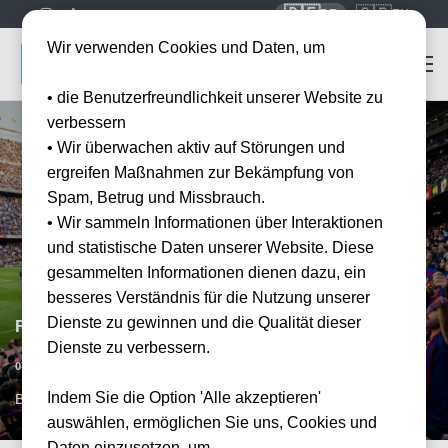
🇩🇪
🇬🇧
DE
EN
Wir verwenden Cookies und Daten, um
• die Benutzerfreundlichkeit unserer Website zu
verbessern
• Wir überwachen aktiv auf Störungen und
ergreifen Maßnahmen zur Bekämpfung von
Spam, Betrug und Missbrauch.
• Wir sammeln Informationen über Interaktionen
und statistische Daten unserer Website. Diese
gesammelten Informationen dienen dazu, ein
besseres Verständnis für die Nutzung unserer
Dienste zu gewinnen und die Qualität dieser
FC Barcelona vs Real Betis Sevilla
Dienste zu verbessern.
Datum bestätigt
07.03.2027
15:00
Indem Sie die Option 'Alle akzeptieren'
BCN, ESP
auswählen, ermöglichen Sie uns, Cookies und
Daten einzusetzen, um