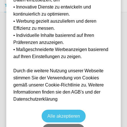
Tickets kaufen
Event-Info
FAQ
• Innovative Dienste zu entwickeln und
kontinuierlich zu optimieren.
• Werbung gezielt auszuliefern und deren
Verfügbare Kategorien (9)
Effizienz zu messen.
• Individuelle Inhalte basierend auf Ihren
Präferenzen anzuzeigen.
More info
• Maßgeschneiderte Werbeanzeigen basierend
auf Ihren Einstellungen zu zeigen.
Durch die weitere Nutzung unserer Webseite
stimmen Sie der Verwendung von Cookies
gemäß unserer Cookie-Richtlinie zu. Weitere
Informationen finden sie den AGB's und der
Datenschutzerklärung
Corners - SB
Fußball
La Liga
7 Mar, 2027
15:00
10 verfügbar
Alle akzeptieren
Barcelona
ESP
Camp Nou
Ticket(s)