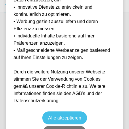
Tickets kaufen
Event-Info
FAQ
• Innovative Dienste zu entwickeln und
kontinuierlich zu optimieren.
• Werbung gezielt auszuliefern und deren
Verfügbare Kategorien (9)
Effizienz zu messen.
• Individuelle Inhalte basierend auf Ihren
Präferenzen anzuzeigen.
More info
• Maßgeschneiderte Werbeanzeigen basierend
auf Ihren Einstellungen zu zeigen.
Durch die weitere Nutzung unserer Webseite
stimmen Sie der Verwendung von Cookies
gemäß unserer Cookie-Richtlinie zu. Weitere
Informationen finden sie den AGB's und der
Datenschutzerklärung
Corners - SB
Fußball
La Liga
7 Feb, 2027
15:00
10 verfügbar
Alle akzeptieren
Barcelona
ESP
Camp Nou
Ticket(s)