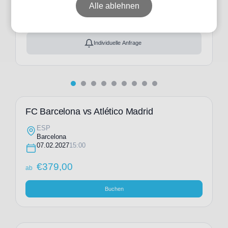
ab
€
379,00
Alle ablehnen
Ticket(s) + Hotel
+
ab
€
444,00
Individuelle Anfrage
FC Barcelona vs Atlético Madrid
ESP
Barcelona
07.02.2027
15:00
€
379,00
ab
Buchen