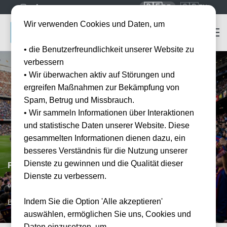
🇩🇪
🇬🇧
DE
EN
Wir verwenden Cookies und Daten, um
• die Benutzerfreundlichkeit unserer Website zu
verbessern
• Wir überwachen aktiv auf Störungen und
ergreifen Maßnahmen zur Bekämpfung von
Spam, Betrug und Missbrauch.
• Wir sammeln Informationen über Interaktionen
und statistische Daten unserer Website. Diese
gesammelten Informationen dienen dazu, ein
besseres Verständnis für die Nutzung unserer
Dienste zu gewinnen und die Qualität dieser
FC Barcelona vs Atlético Madrid
Dienste zu verbessern.
Datum bestätigt
07.02.2027
15:00
Indem Sie die Option 'Alle akzeptieren'
BCN, ESP
auswählen, ermöglichen Sie uns, Cookies und
Daten einzusetzen, um