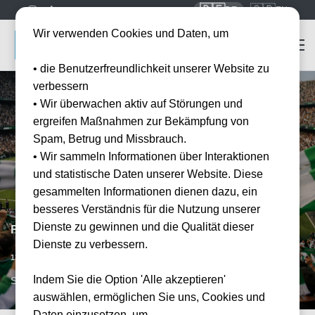
🇩🇪
🇬🇧
DE
EN
Wir verwenden Cookies und Daten, um
• die Benutzerfreundlichkeit unserer Website zu
verbessern
• Wir überwachen aktiv auf Störungen und
ergreifen Maßnahmen zur Bekämpfung von
Spam, Betrug und Missbrauch.
• Wir sammeln Informationen über Interaktionen
und statistische Daten unserer Website. Diese
gesammelten Informationen dienen dazu, ein
besseres Verständnis für die Nutzung unserer
Dienste zu gewinnen und die Qualität dieser
Real Betis Sevilla vs Racing Santander
Dienste zu verbessern.
Vorraussichtliches Datum
13.12.2026
15:00
Indem Sie die Option 'Alle akzeptieren'
SVQ, ESP
auswählen, ermöglichen Sie uns, Cookies und
Daten einzusetzen, um