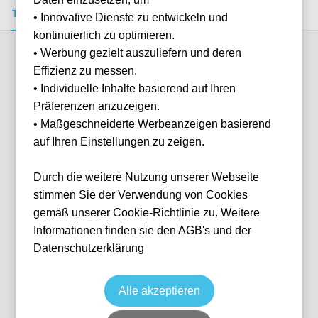
Tickets kaufen
Event-Info
FAQ
• Innovative Dienste zu entwickeln und
kontinuierlich zu optimieren.
• Werbung gezielt auszuliefern und deren
Verfügbare Kategorien (2)
Effizienz zu messen.
• Individuelle Inhalte basierend auf Ihren
Präferenzen anzuzeigen.
More info
• Maßgeschneiderte Werbeanzeigen basierend
auf Ihren Einstellungen zu zeigen.
Durch die weitere Nutzung unserer Webseite
stimmen Sie der Verwendung von Cookies
gemäß unserer Cookie-Richtlinie zu. Weitere
Informationen finden sie den AGB's und der
Datenschutzerklärung
Longside Upper
Fußball
La Liga
13 Dec, 2026
15:00
10 verfügbar
Alle akzeptieren
Seville
ESP
Estadio Benito Villamarín
Ticket(s)