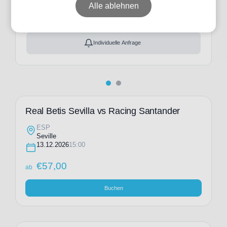
ab
€
57,00
Alle ablehnen
Ticket(s) + Hotel
+
ab
€
137,00
Individuelle Anfrage
Real Betis Sevilla vs Racing Santander
ESP
Seville
13.12.2026
15:00
€
57,00
ab
Buchen