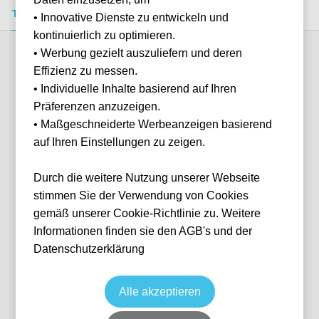
Tickets kaufen
Event-Info
FAQ
• Innovative Dienste zu entwickeln und
kontinuierlich zu optimieren.
• Werbung gezielt auszuliefern und deren
Verfügbare Kategorien (2)
Effizienz zu messen.
• Individuelle Inhalte basierend auf Ihren
Präferenzen anzuzeigen.
More info
• Maßgeschneiderte Werbeanzeigen basierend
auf Ihren Einstellungen zu zeigen.
Durch die weitere Nutzung unserer Webseite
stimmen Sie der Verwendung von Cookies
gemäß unserer Cookie-Richtlinie zu. Weitere
Informationen finden sie den AGB's und der
Datenschutzerklärung
Longside Upper
Fußball
La Liga
2 May, 2027
15:00
10 verfügbar
Alle akzeptieren
Seville
ESP
Estadio Benito Villamarín
Ticket(s)