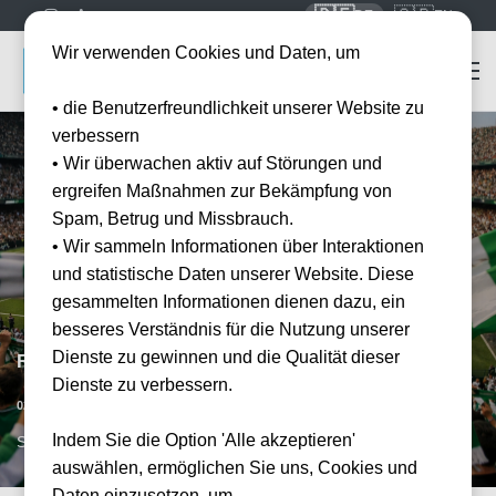
🇩🇪
🇬🇧
DE
EN
Wir verwenden Cookies und Daten, um
• die Benutzerfreundlichkeit unserer Website zu
verbessern
• Wir überwachen aktiv auf Störungen und
ergreifen Maßnahmen zur Bekämpfung von
Spam, Betrug und Missbrauch.
• Wir sammeln Informationen über Interaktionen
und statistische Daten unserer Website. Diese
gesammelten Informationen dienen dazu, ein
besseres Verständnis für die Nutzung unserer
Dienste zu gewinnen und die Qualität dieser
Real Betis Sevilla vs FC Valencia
Dienste zu verbessern.
Datum bestätigt
02.05.2027
15:00
Indem Sie die Option 'Alle akzeptieren'
SVQ, ESP
auswählen, ermöglichen Sie uns, Cookies und
Daten einzusetzen, um