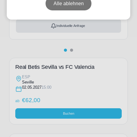
ab
€
62,00
Alle ablehnen
Ticket(s) + Hotel
+
ab
€
198,00
Individuelle Anfrage
Real Betis Sevilla vs FC Valencia
ESP
Seville
02.05.2027
15:00
€
62,00
ab
Buchen