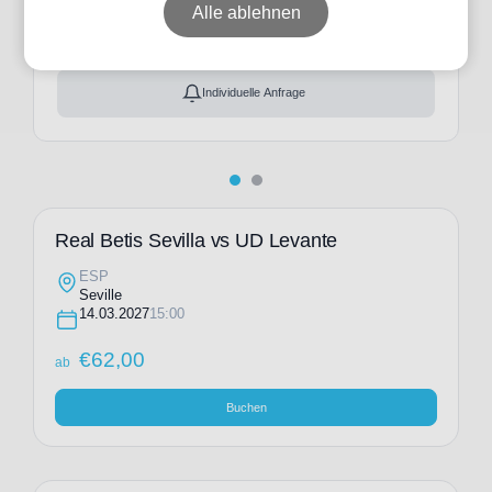
ab
€
62,00
Alle ablehnen
Ticket(s) + Hotel
+
ab
€
134,00
Individuelle Anfrage
Real Betis Sevilla vs UD Levante
ESP
Seville
14.03.2027
15:00
€
62,00
ab
Buchen