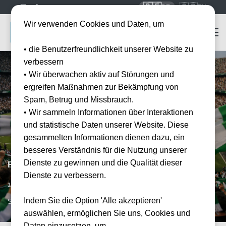
🇩🇪
🇬🇧
DE
EN
Wir verwenden Cookies und Daten, um
• die Benutzerfreundlichkeit unserer Website zu
verbessern
• Wir überwachen aktiv auf Störungen und
ergreifen Maßnahmen zur Bekämpfung von
Spam, Betrug und Missbrauch.
• Wir sammeln Informationen über Interaktionen
und statistische Daten unserer Website. Diese
gesammelten Informationen dienen dazu, ein
besseres Verständnis für die Nutzung unserer
Dienste zu gewinnen und die Qualität dieser
Real Betis Sevilla vs UD Levante
Dienste zu verbessern.
Datum bestätigt
14.03.2027
15:00
Indem Sie die Option 'Alle akzeptieren'
SVQ, ESP
auswählen, ermöglichen Sie uns, Cookies und
Daten einzusetzen, um