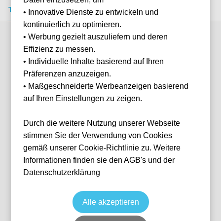
Tickets kaufen
Event-Info
FAQ
• Innovative Dienste zu entwickeln und
kontinuierlich zu optimieren.
• Werbung gezielt auszuliefern und deren
Verfügbare Kategorien (2)
Effizienz zu messen.
• Individuelle Inhalte basierend auf Ihren
Präferenzen anzuzeigen.
More info
• Maßgeschneiderte Werbeanzeigen basierend
auf Ihren Einstellungen zu zeigen.
Durch die weitere Nutzung unserer Webseite
stimmen Sie der Verwendung von Cookies
gemäß unserer Cookie-Richtlinie zu. Weitere
Informationen finden sie den AGB's und der
Datenschutzerklärung
Longside Upper
Fußball
La Liga
14 Mar, 2027
15:00
10 verfügbar
Alle akzeptieren
Seville
ESP
Estadio Benito Villamarín
Ticket(s)