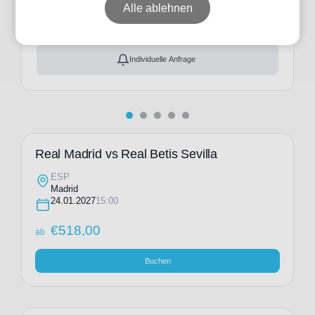
ab
€
518,00
Alle ablehnen
Ticket(s) + Hotel
+
ab
€
556,00
Individuelle Anfrage
Real Madrid vs Real Betis Sevilla
ESP
Madrid
24.01.2027
15:00
€
518,00
ab
Buchen