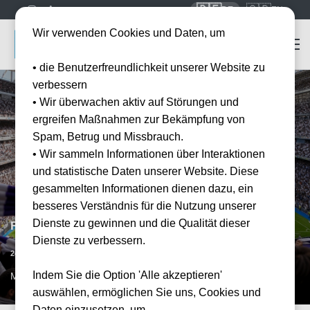
🇩🇪
🇬🇧
DE
EN
Wir verwenden Cookies und Daten, um
• die Benutzerfreundlichkeit unserer Website zu
verbessern
• Wir überwachen aktiv auf Störungen und
ergreifen Maßnahmen zur Bekämpfung von
Spam, Betrug und Missbrauch.
• Wir sammeln Informationen über Interaktionen
und statistische Daten unserer Website. Diese
gesammelten Informationen dienen dazu, ein
besseres Verständnis für die Nutzung unserer
Dienste zu gewinnen und die Qualität dieser
Real Madrid vs Real Betis Sevilla
Dienste zu verbessern.
Vorraussichtliches Datum
24.01.2027
15:00
Indem Sie die Option 'Alle akzeptieren'
MAD, ESP
auswählen, ermöglichen Sie uns, Cookies und
Daten einzusetzen, um