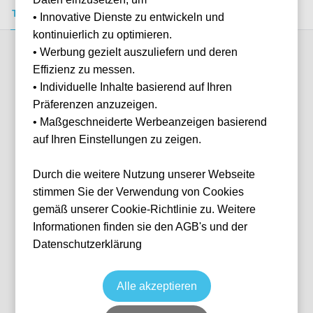
Tickets kaufen
Event-Info
FAQ
• Innovative Dienste zu entwickeln und
kontinuierlich zu optimieren.
• Werbung gezielt auszuliefern und deren
Verfügbare Kategorien (5)
Effizienz zu messen.
• Individuelle Inhalte basierend auf Ihren
Präferenzen anzuzeigen.
More info
• Maßgeschneiderte Werbeanzeigen basierend
auf Ihren Einstellungen zu zeigen.
Durch die weitere Nutzung unserer Webseite
stimmen Sie der Verwendung von Cookies
gemäß unserer Cookie-Richtlinie zu. Weitere
Informationen finden sie den AGB's und der
Datenschutzerklärung
Bernabeu Market Silver - Block 638
Fußball
La Liga
24 Jan, 2027
15:00
8 verfügbar
Alle akzeptieren
Madrid
ESP
Estadio Santiago Bernabéu
Ticket(s)