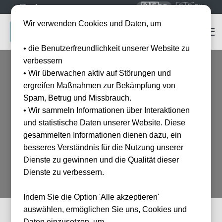
🇩🇪
🇬🇧
DE
EN
Wir verwenden Cookies und Daten, um
• die Benutzerfreundlichkeit unserer Website zu
verbessern
• Wir überwachen aktiv auf Störungen und
ergreifen Maßnahmen zur Bekämpfung von
Home
FAQ
Spam, Betrug und Missbrauch.
Häufig gestellte Fragen
• Wir sammeln Informationen über Interaktionen
und statistische Daten unserer Website. Diese
Hier finden Sie Antworten auf die wichtigsten Fragen rund um Ihre
gesammelten Informationen dienen dazu, ein
Buchung bei Tickwell Travel.
besseres Verständnis für die Nutzung unserer
Dienste zu gewinnen und die Qualität dieser
Dienste zu verbessern.
Indem Sie die Option 'Alle akzeptieren'
auswählen, ermöglichen Sie uns, Cookies und
Daten einzusetzen, um