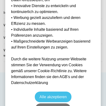
• Innovative Dienste zu entwickeln und
kontinuierlich zu optimieren.
Ist das Veranstaltungsdatum bestätigt?
• Werbung gezielt auszuliefern und deren
Effizienz zu messen.
Wie und wann erhalte ich meine Tickets?
• Individuelle Inhalte basierend auf Ihren
Präferenzen anzuzeigen.
Wo sitzen wir bei der Veranstaltung?
• Maßgeschneiderte Werbeanzeigen basierend
auf Ihren Einstellungen zu zeigen.
Was passiert, wenn die Veranstaltung verschoben oder abgesagt
wird?
Durch die weitere Nutzung unserer Webseite
stimmen Sie der Verwendung von Cookies
gemäß unserer Cookie-Richtlinie zu. Weitere
Informationen finden sie den AGB's und der
Ihre Frage war nicht dabei?
Datenschutzerklärung
Kontaktieren Sie uns – wir helfen Ihnen gerne persönlich weiter.
Alle akzeptieren
Allgemeine Anfrage
contact@tickwell-travel.de