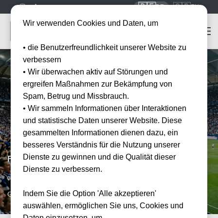
🇩🇪
🇬🇧
DE
EN
Wir verwenden Cookies und Daten, um
• die Benutzerfreundlichkeit unserer Website zu
verbessern
• Wir überwachen aktiv auf Störungen und
ergreifen Maßnahmen zur Bekämpfung von
Spam, Betrug und Missbrauch.
• Wir sammeln Informationen über Interaktionen
und statistische Daten unserer Website. Diese
gesammelten Informationen dienen dazu, ein
besseres Verständnis für die Nutzung unserer
Dienste zu gewinnen und die Qualität dieser
FC Schalke 04 vs Eintracht Frankfurt
Dienste zu verbessern.
Vorraussichtliches Datum
08.05.2027
Indem Sie die Option 'Alle akzeptieren'
GEL, DE
auswählen, ermöglichen Sie uns, Cookies und
Daten einzusetzen, um