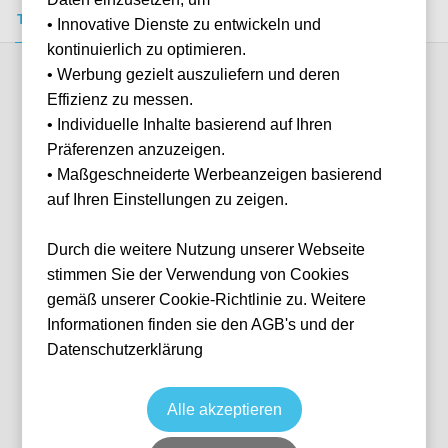
Tickets kaufen
Event-Info
FAQ
• Innovative Dienste zu entwickeln und
kontinuierlich zu optimieren.
• Werbung gezielt auszuliefern und deren
Verfügbare Kategorien (3)
Effizienz zu messen.
• Individuelle Inhalte basierend auf Ihren
Präferenzen anzuzeigen.
More info
• Maßgeschneiderte Werbeanzeigen basierend
auf Ihren Einstellungen zu zeigen.
Durch die weitere Nutzung unserer Webseite
stimmen Sie der Verwendung von Cookies
gemäß unserer Cookie-Richtlinie zu. Weitere
Informationen finden sie den AGB's und der
Datenschutzerklärung
Sitzplatz Gerade Oberrang
Fußball
1. Bundesliga
8 May, 2027
8 verfügbar
Alle akzeptieren
GEL
Deutschland
VELTINS-Arena
Ticket(s) + Hotel
+