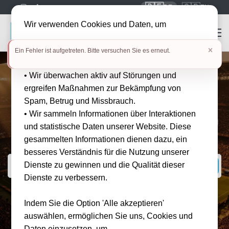
🇩🇪
🇬🇧
DE
EN
Wir verwenden Cookies und Daten, um
• die Benutzerfreundlichkeit unserer Website zu
Ein Fehler ist aufgetreten. Bitte versuchen Sie es erneut.
verbessern
• Wir überwachen aktiv auf Störungen und
Tickets und Reisepakete für
ergreifen Maßnahmen zur Bekämpfung von
Sport- und Live-Events
Spam, Betrug und Missbrauch.
weltweit
• Wir sammeln Informationen über Interaktionen
Bei Tickwell Travel buchst du dein Lieblingsevent günstig, schnell und
und statistische Daten unserer Website. Diese
sicher!
gesammelten Informationen dienen dazu, ein
besseres Verständnis für die Nutzung unserer
Dienste zu gewinnen und die Qualität dieser
Dienste zu verbessern.
BELIEBTE SUCHANFRAGEN
Indem Sie die Option 'Alle akzeptieren'
⚽ 1. Bundesliga
🎾 Grand Slams
🏎 Formel 1
auswählen, ermöglichen Sie uns, Cookies und
Daten einzusetzen, um