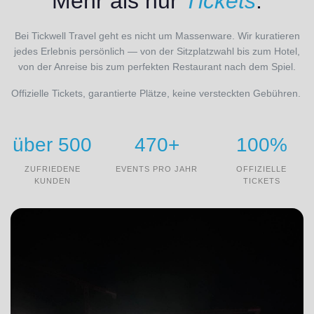
Mehr als nur
Tickets
.
Bei Tickwell Travel geht es nicht um Massenware. Wir kuratieren
jedes Erlebnis persönlich — von der Sitzplatzwahl bis zum Hotel,
von der Anreise bis zum perfekten Restaurant nach dem Spiel.
Offizielle Tickets, garantierte Plätze, keine versteckten Gebühren.
über 500
470+
100%
ZUFRIEDENE
EVENTS PRO JAHR
OFFIZIELLE
KUNDEN
TICKETS