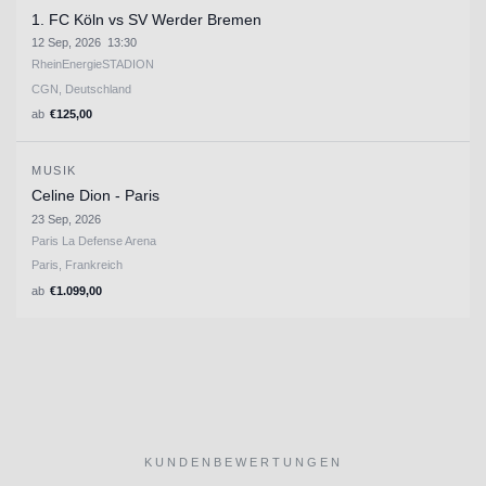
1. FC Köln vs SV Werder Bremen
12 Sep, 2026
13:30
RheinEnergieSTADION
CGN, Deutschland
ab
€
125,00
MUSIK
Celine Dion - Paris
23 Sep, 2026
Paris La Defense Arena
Paris, Frankreich
ab
€
1.099,00
KUNDENBEWERTUNGEN