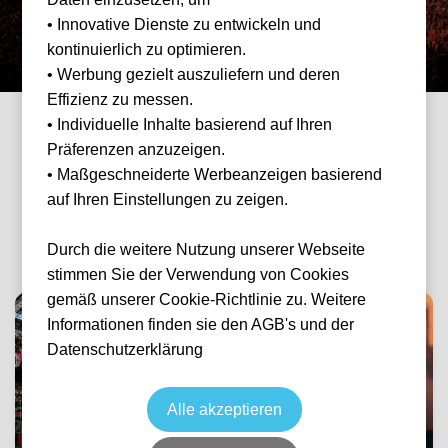
🎵 Konzerte
⭐ Champions League
• Innovative Dienste zu entwickeln und
kontinuierlich zu optimieren.
• Werbung gezielt auszuliefern und deren
Effizienz zu messen.
• Individuelle Inhalte basierend auf Ihren
Präferenzen anzuzeigen.
BELIEBTE KATEGORIEN
• Maßgeschneiderte Werbeanzeigen basierend
Schnell zu deiner Lieblings-
auf Ihren Einstellungen zu zeigen.
Eventkategorie
Durch die weitere Nutzung unserer Webseite
stimmen Sie der Verwendung von Cookies
gemäß unserer Cookie-Richtlinie zu. Weitere
Informationen finden sie den AGB's und der
Datenschutzerklärung
Fußball
Formel 1
Alle akzeptieren
Bundesliga, Premier
League & mehr
Alle Grands Prix 2026