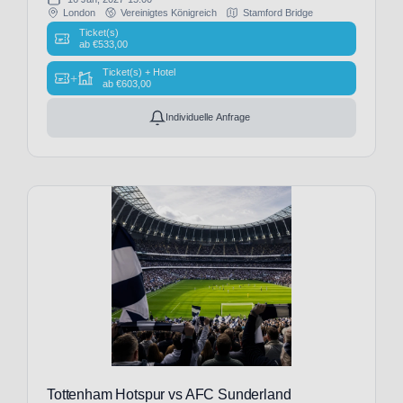
City
London
Vereinigtes Königreich
Stamford Bridge
(2)
Ticket(s)
ab
€
533,00
CA
Osasuna
Ticket(s) + Hotel
+
ab
€
603,00
(8)
CD
Individuelle Anfrage
Santa
Clara
(1)
CF
Estrela
Amadora
(1)
CFC
Genua
(9)
Cagliari
Calcio
(9)
Cardiff
Tottenham Hotspur vs AFC Sunderland