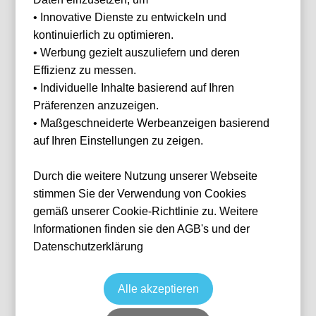
Ihnen
• Innovative Dienste zu entwickeln und
helfen?
kontinuierlich zu optimieren.
Haben Sie Fragen
• Werbung gezielt auszuliefern und deren
oder Wünsche?
Effizienz zu messen.
Dann melden Sie
sich gerne bei
• Individuelle Inhalte basierend auf Ihren
uns.
Präferenzen anzuzeigen.
Franz Helmer
• Maßgeschneiderte Werbeanzeigen basierend
E-Mail
franz@tickwell-
auf Ihren Einstellungen zu zeigen.
Manchester City vs AFC Sunderland
travel.de
Mo. - Fr. 10:00
Fußball
Premier League
Durch die weitere Nutzung unserer Webseite
Uhr - 16:00 Uhr
19 Sep, 2026
15:00
Manchester
Vereinigtes Königreich
Etihad Stadium
WhatsApp +49
stimmen Sie der Verwendung von Cookies
1514 1333875
Ticket(s)
gemäß unserer Cookie-Richtlinie zu. Weitere
ab
€
149,00
Informationen finden sie den AGB's und der
Ticket(s) + Hotel
+
WhatsApp
ab
€
321,00
Datenschutzerklärung
Individuelle Anfrage
Alle akzeptieren
Zurücksetzen
FILTER