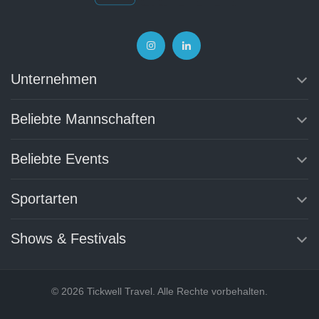
FC
Watford
(1)
Feyenoord
Rotterdam
Unternehmen
(17)
Fortuna
Sittard
Beliebte Mannschaften
(1)
Frosinone
Beliebte Events
Calcio
(9)
GD
Estoril
Sportarten
Praia
(1)
Shows & Festivals
Gil
Vicente
FC
(1)
Go
© 2026 Tickwell Travel. Alle Rechte vorbehalten.
Ahead
Eagles