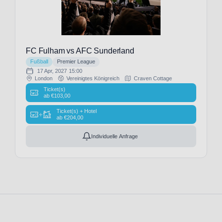
Arsenal
(31)
FC
Augsburg
(34)
FC Fulham vs AFC Sunderland
FC
Fußball
Premier League
Barcelona
17 Apr, 2027
15:00
(26)
London
Vereinigtes Königreich
Craven Cottage
FC
Ticket(s)
ab
€
103,00
Bayern
München
Ticket(s) + Hotel
+
ab
€
204,00
(34)
FC
Individuelle Anfrage
Bologna
(27)
FC
Bologna
1907
(16)
FC
Brentford