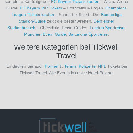
komplette Kaufratgeber.
FC Bayern Tickets kaufen
– Allianz Arena
(24)
Guide.
FC Bayern VIP Tickets
– Hospitality & Logen.
Champions
FC
League Tickets kaufen
– Schritt-für-Schritt. Der
Bundesliga
St.
Stadion-Guide
zeigt die besten Arenen.
Dein erster
Pauli
Stadionbesuch
– Checkliste. Reise-Guides:
London Sportreise
,
(15)
München Event Guide
,
Barcelona Sportreise
.
FC
Toulouse
Weitere Kategorien bei Tickwell
(3)
Travel
FC
Turin
Entdecken Sie auch
Formel 1
,
Tennis
,
Konzerte
,
NFL
Tickets bei
(9)
Tickwell Travel. Alle Events inklusive Hotel-Pakete.
FC
Utrecht
(1)
FC
Valencia
(8)
FC
Villarreal
(7)