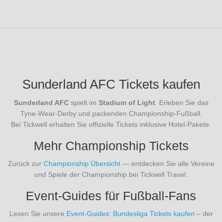
FC
Millwall
(13)
FC
Porto
(1)
FC
Sunderland AFC Tickets kaufen
Portsmouth
(2)
Sunderland AFC
spielt im
Stadium of Light
. Erleben Sie das
FC Rayo
Tyne-Wear-Derby und packenden Championship-Fußball.
Vallecano
Bei Tickwell erhalten Sie offizielle Tickets inklusive Hotel-Pakete.
(1)
FC
Mehr Championship Tickets
Schalke
04
(34)
Zurück zur
Championship Übersicht
— entdecken Sie alle Vereine
FC
und Spiele der Championship bei Tickwell Travel.
Sevilla
Event-Guides für Fußball-Fans
(25)
FC
Lesen Sie unsere
Event-Guides
:
Bundesliga Tickets kaufen
– der
Southampton