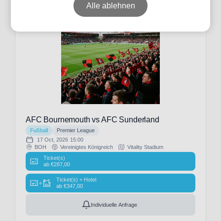
Alle ablehnen
Datum
Preis
Event-
AFC Bournemouth vs AFC Sunderland
Typ
Fußball
Premier League
17 Oct, 2026
15:00
BOH
Vereinigtes Königreich
Vitality Stadium
Ticket(s)
ab
€
287,00
Fußball
Ticket(s) + Hotel
(11)
+
ab
€
347,00
Individuelle Anfrage
Veranstalter