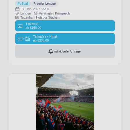
City
Fußball
Premier League
(1)
30 Jan, 2027
15:00
Casa
London
Vereinigtes Königreich
Tottenham Hotspur Stadium
Pia
Ticket(s)
AC
ab
€
160,00
(1)
Ticket(s) + Hotel
+
Celta
ab
€
235,00
Vigo
(8)
Individuelle Anfrage
Cercle
Brügge
(3)
Charlton
Athletic
FC
(1)
Como
1907
(27)
Coventry
City
(11)
Crystal