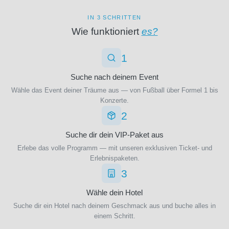
(11)
IN 3 SCHRITTEN
FC
Brügge
Wie funktioniert
es?
(18)
FC
1
Burnley
(1)
Suche nach deinem Event
FC
Wähle das Event deiner Träume aus — von Fußball über Formel 1 bis
Charlton
Konzerte.
Athletic
2
(1)
FC
Suche dir dein VIP-Paket aus
Chelsea
Erlebe das volle Programm — mit unseren exklusiven Ticket- und
(29)
Erlebnispaketen.
FC
3
Everton
(29)
Wähle dein Hotel
FC
Suche dir ein Hotel nach deinem Geschmack aus und buche alles in
Famalicão
einem Schritt.
(1)