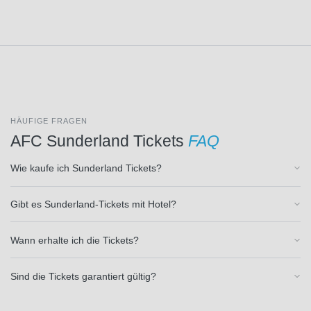
FC
Fulham
(29)
FC
Getafe
(8)
FC
Groningen
HÄUFIGE FRAGEN
(1)
AFC Sunderland Tickets
FAQ
FC
Liverpool
Wie kaufe ich Sunderland Tickets?
(29)
FC
Lorient
Gibt es Sunderland-Tickets mit Hotel?
(3)
FC
Wann erhalte ich die Tickets?
Malaga
(8)
Sind die Tickets garantiert gültig?
FC
Middlesbrough
(1)