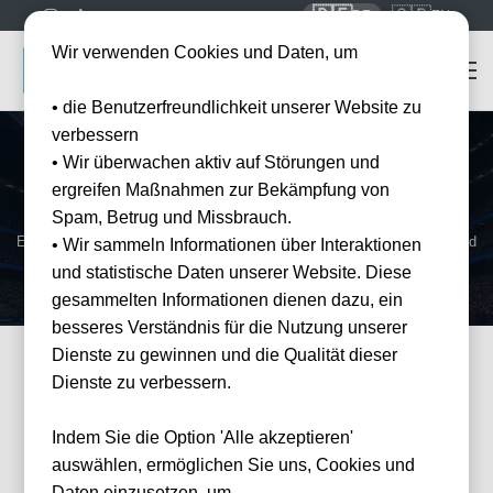
🇩🇪
🇬🇧
DE
EN
Wir verwenden Cookies und Daten, um
• die Benutzerfreundlichkeit unserer Website zu
verbessern
• Wir überwachen aktiv auf Störungen und
Startseite
Mannschaften
AFC Sunderland
ergreifen Maßnahmen zur Bekämpfung von
AFC Sunderland
Tickets
Spam, Betrug und Missbrauch.
Erleben Sie Sunderland live im Stadium of Light — offizielle Tickets und
• Wir sammeln Informationen über Interaktionen
Hotel-Pakete bei Tickwell.
und statistische Daten unserer Website. Diese
gesammelten Informationen dienen dazu, ein
besseres Verständnis für die Nutzung unserer
Dienste zu gewinnen und die Qualität dieser
Dienste zu verbessern.
FILTER
Events
Filter
×
Veranstalter: AFC Sunderland
Indem Sie die Option 'Alle akzeptieren'
11 Events gefunden
Wie
auswählen, ermöglichen Sie uns, Cookies und
können
wir
Daten einzusetzen, um