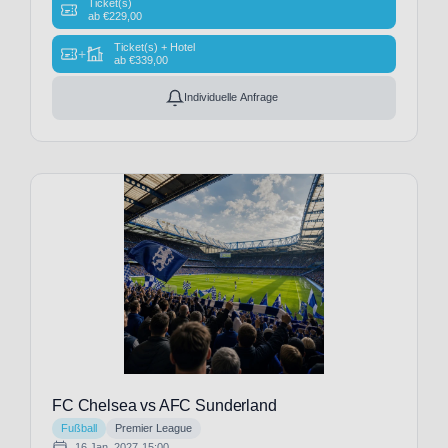
Ticket(s)
ab
€
229,00
(1)
Birmingham
Ticket(s) + Hotel
+
ab
€
339,00
City
(2)
Blackburn
Individuelle Anfrage
Rovers
(2)
Bolton
Wanderers
(1)
Borussia
Dortmund
(34)
Borussia
Mönchengladbach
(34)
Brighton
& Hove
Albion
FC Chelsea vs AFC Sunderland
(12)
Fußball
Premier League
Bristol
16 Jan, 2027
15:00