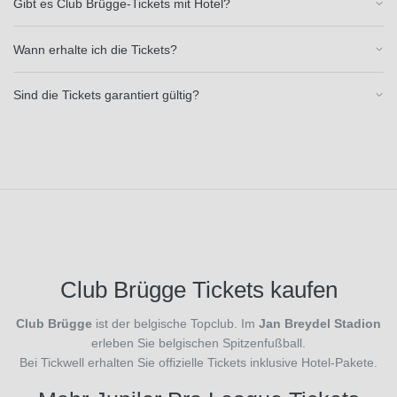
Gibt es Club Brügge-Tickets mit Hotel?
1. FC
Heidenheim
Wann erhalte ich die Tickets?
1846
(15)
1.
Sind die Tickets garantiert gültig?
FC
Köln
(34)
1. FC
Union
Berlin
(33)
1.
FSV
Mainz
Club Brügge Tickets kaufen
05
Veranstaltung
(34)
Club Brügge
ist der belgische Topclub. Im
Jan Breydel Stadion
1.FC
erleben Sie belgischen Spitzenfußball.
Köln
Bei Tickwell erhalten Sie offizielle Tickets inklusive Hotel-Pakete.
(1)
AC