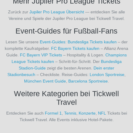
Mehr Jupiler Pro League Tickets
Florenz
Veranstaltungsort
Zurück zur
Jupiler Pro League Übersicht
— entdecken Sie alle
(9)
Vereine und Spiele der Jupiler Pro League bei Tickwell Travel.
AC
Mailand
Event-Guides für Fußball-Fans
(27)
AC
Lesen Sie unsere
Event-Guides
:
Bundesliga Tickets kaufen
– der
Monza
komplette Kaufratgeber.
FC Bayern Tickets kaufen
– Allianz Arena
(9)
Guide.
FC Bayern VIP Tickets
– Hospitality & Logen.
Champions
Zurücksetzen
ACF
League Tickets kaufen
– Schritt-für-Schritt. Der
Bundesliga
Fiorentina
Stadion-Guide
zeigt die besten Arenen.
Dein erster
(1)
Stadionbesuch
– Checkliste. Reise-Guides:
London Sportreise
,
ADO
München Event Guide
,
Barcelona Sportreise
.
Den
Haag
Weitere Kategorien bei Tickwell
(1)
Travel
AFC
Bournemouth
Entdecken Sie auch
Formel 1
,
Tennis
,
Konzerte
,
NFL
Tickets bei
(29)
Tickwell Travel. Alle Events inklusive Hotel-Pakete.
AFC
Sunderland