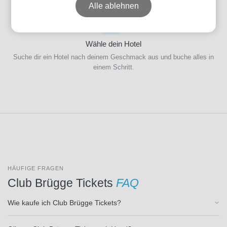
Alle ablehnen
Erlebnispaketen.
Datum
3
Wähle dein Hotel
Suche dir ein Hotel nach deinem Geschmack aus und buche alles in
Preis
einem Schritt.
Event-
Typ
HÄUFIGE FRAGEN
Club Brügge Tickets
FAQ
Veranstalter
Wie kaufe ich Club Brügge Tickets?