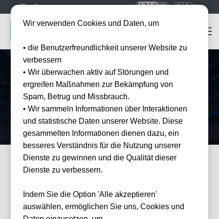
🇩🇪
🇬🇧
DE
EN
Wir verwenden Cookies und Daten, um
• die Benutzerfreundlichkeit unserer Website zu
verbessern
• Wir überwachen aktiv auf Störungen und
Startseite
Mannschaften
Club Brügge
ergreifen Maßnahmen zur Bekämpfung von
Club Brügge
Tickets
Spam, Betrug und Missbrauch.
Erleben Sie Club Brügge live im Jan Breydel Stadion — offizielle
• Wir sammeln Informationen über Interaktionen
Tickets und Hotel-Pakete bei Tickwell.
und statistische Daten unserer Website. Diese
gesammelten Informationen dienen dazu, ein
besseres Verständnis für die Nutzung unserer
Dienste zu gewinnen und die Qualität dieser
Dienste zu verbessern.
FILTER
Events
Filter
×
Veranstalter: Club Brügge
Indem Sie die Option 'Alle akzeptieren'
0 Events gefunden
Wie
auswählen, ermöglichen Sie uns, Cookies und
können
wir
Daten einzusetzen, um