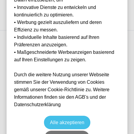
Nichts gefunden...
Ihnen
• Innovative Dienste zu entwickeln und
helfen?
kontinuierlich zu optimieren.
Haben Sie Fragen
• Werbung gezielt auszuliefern und deren
oder Wünsche?
Effizienz zu messen.
Dann melden Sie
sich gerne bei
• Individuelle Inhalte basierend auf Ihren
uns.
Präferenzen anzuzeigen.
Franz Helmer
• Maßgeschneiderte Werbeanzeigen basierend
E-Mail
IN 3 SCHRITTEN
franz@tickwell-
auf Ihren Einstellungen zu zeigen.
travel.de
Wie funktioniert
es?
Mo. - Fr. 10:00
Durch die weitere Nutzung unserer Webseite
Uhr - 16:00 Uhr
1
WhatsApp +49
stimmen Sie der Verwendung von Cookies
1514 1333875
gemäß unserer Cookie-Richtlinie zu. Weitere
Suche nach deinem Event
Informationen finden sie den AGB's und der
Wähle das Event deiner Träume aus — von Fußball über Formel 1 bis
WhatsApp
Datenschutzerklärung
Konzerte.
2
Alle akzeptieren
Suche dir dein VIP-Paket aus
Zurücksetzen
FILTER
Erlebe das volle Programm — mit unseren exklusiven Ticket- und