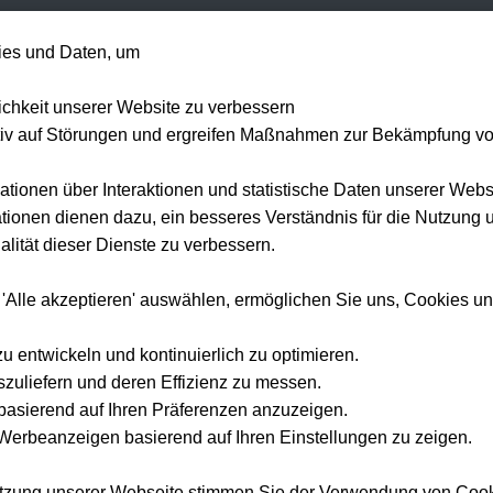
+49 1514 135
es und Daten, um
Formel 1
Tennis
Konzerte
NFL
Mehr 
lichkeit unserer Website zu verbessern
tiv auf Störungen und ergreifen Maßnahmen zur Bekämpfung v
ationen über Interaktionen und statistische Daten unserer Webs
Startseite
Mannschaften
LOSC Lille
ionen dienen dazu, ein besseres Verständnis für die Nutzung 
lität dieser Dienste zu verbessern.
LOSC Lille
Tickets
 Sie LOSC Lille live im Stade Pierre-Mauroy — offizielle Tickets und Hotel-Pa
 'Alle akzeptieren' auswählen, ermöglichen Sie uns, Cookies u
Tickwell.
zu entwickeln und kontinuierlich zu optimieren.
szuliefern und deren Effizienz zu messen.
e basierend auf Ihren Präferenzen anzuzeigen.
erbeanzeigen basierend auf Ihren Einstellungen zu zeigen.
×
OSC Lille
utzung unserer Webseite stimmen Sie der Verwendung von Coo