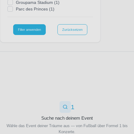
Groupama Stadium
(1)
Borussia Dortmund
(34)
Parc des Princes
(1)
Borussia Mönchengladbach
(34)
Brighton & Hove Albion
(12)
Bristol City
(2)
Filter anwenden
Zurücksetzen
CA Osasuna
(8)
CD Santa Clara
(1)
CF Estrela Amadora
(1)
CFC Genua
(9)
Cagliari Calcio
(9)
Cardiff City
(1)
Casa Pia AC
(1)
Celta Vigo
(8)
Cercle Brügge
(3)
Charlton Athletic FC
(1)
Como 1907
(27)
Coventry City
(11)
1
Crystal Palace
(29)
Suche nach deinem Event
Denver Broncos
(1)
Deportivo Alaves
(8)
Wähle das Event deiner Träume aus — von Fußball über Formel 1 bis
Deportivo La Coruna
(8)
Konzerte.