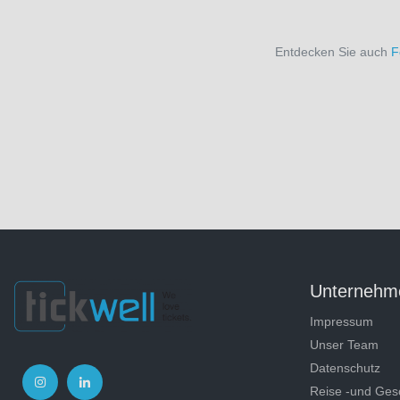
FC Villarreal
(7)
FC Watford
(1)
Entdecken Sie auch
F
Feyenoord Rotterdam
(17)
Fortuna Sittard
(1)
Frosinone Calcio
(9)
GD Estoril Praia
(1)
Gil Vicente FC
(1)
Go Ahead Eagles Deventer
(1)
Hamburger SV
(34)
Houston Texans
(1)
Hull City
(11)
Inter Mailand
(27)
Ipswich Town
(11)
Jacksonville Jaguars
(2)
Unternehm
Juventus Turin
(27)
KAA Gent
(19)
Impressum
KRC Genk
(3)
Unser Team
KV Kortrijk
(2)
Datenschutz
KV Mechelen
(3)
KVC Westerlo
(3)
Reise -und Ges