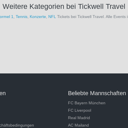
Weitere Kategorien bei Tickwell Travel
ormel 1
,
Tennis
,
Konzerte
,
NFL
Tickets bei Tickwell Travel. Alle Events 
en
Beliebte Mannschaften
FC Bayern München
FC Liverpool
Real Madrid
chäftsbedingungen
AC Mailand