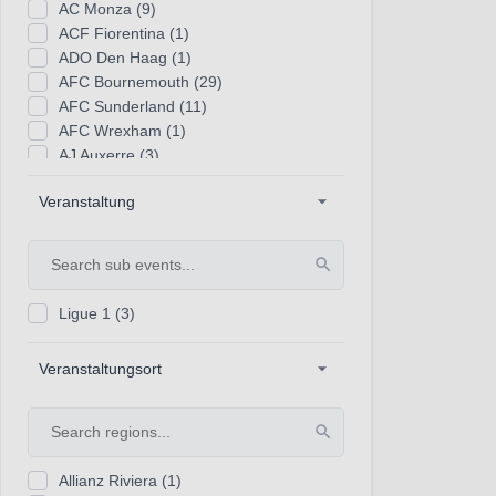
AC Monza
(9)
ACF Fiorentina
(1)
ADO Den Haag
(1)
AFC Bournemouth
(29)
AFC Sunderland
(11)
AFC Wrexham
(1)
AJ Auxerre
(3)
AS Monaco
(3)
Veranstaltung
AS Rom
(27)
AZ Alkmaar
(1)
Académico de Viseu
(1)
Ajax Amsterdam
(1)
Aston Villa
(29)
Ligue 1
(3)
Atalanta Bergamo
(27)
Athletic Bilbao
(26)
Veranstaltungsort
Atletico Madrid
(25)
Bayer 04 Leverkusen
(34)
Benfica Lissabon
(1)
Birmingham City
(2)
Blackburn Rovers
(2)
Allianz Riviera
(1)
Bolton Wanderers
(1)