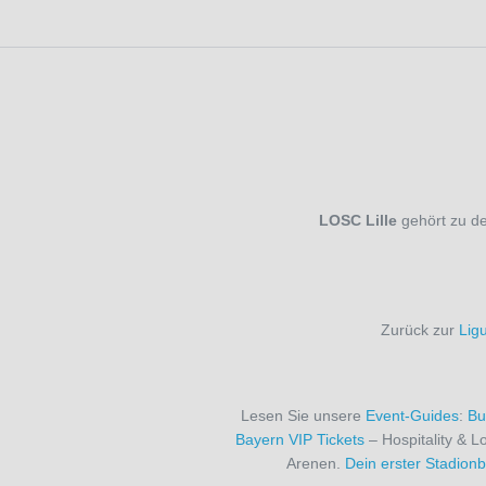
FC Everton
(29)
FC Famalicão
(1)
FC Fulham
(29)
FC Getafe
(8)
FC Groningen
(1)
FC Liverpool
(29)
FC Lorient
(3)
FC Malaga
(8)
FC Middlesbrough
(1)
LOSC Lille
gehört zu de
FC Millwall
(13)
FC Porto
(1)
FC Portsmouth
(2)
FC Rayo Vallecano
(1)
FC Schalke 04
(34)
Zurück zur
Lig
FC Sevilla
(25)
FC Southampton
(24)
FC St. Pauli
(15)
FC Toulouse
(3)
Lesen Sie unsere
Event-Guides
:
Bu
FC Turin
(9)
Bayern VIP Tickets
– Hospitality & 
FC Utrecht
(1)
Arenen.
Dein erster Stadion
FC Valencia
(8)