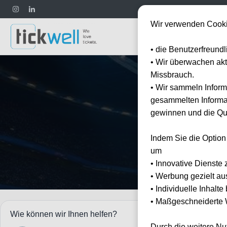
Wir verwenden Cooki
Fußball
• die Benutzerfreund
• Wir überwachen ak
Missbrauch.
• Wir sammeln Inform
gesammelten Informat
gewinnen und die Qua
Erleben
Indem Sie die Option
um
• Innovative Dienste 
• Werbung gezielt au
• Individuelle Inhalt
• Maßgeschneiderte W
Events
Wie können wir Ihnen helfen?
Veranstalter: L
Durch die weitere N