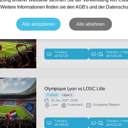
nden
. Weitere Informationen finden sie den AGB's und der Datenschu
OGC Nizza vs LOSC Lille
Alle akzeptieren
Alle ablehnen
Fußball
Ligue 1
19 Sep, 2026
15:00
Nice
Frankreich
Allianz Riviera
Ticket(s)
Ticket(s) + Hot
+
ab
€
37,00
ab
€
181,00
Olympique Lyon vs LOSC Lille
Fußball
Ligue 1
30 Jan, 2027
15:00
Lyon
Frankreich
Groupama Stadium
Ticket(s)
Ticket(s) + Hot
+
ab
€
49,00
ab
€
131,00