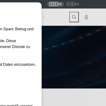
🇩🇪
🇬🇧
7559
contact@tickwell-travel.de
DE
EN
Events
Über Tickwell
on Spam, Betrug und
ite. Diese
unserer Dienste zu
kete bei
nd Daten einzusetzen,
kies gemäß unserer