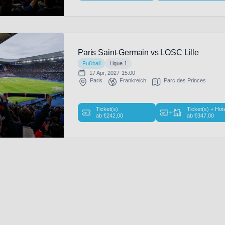
Paris Saint-Germain vs LOSC Lille
Fußball
Ligue 1
17 Apr, 2027
15:00
Paris
Frankreich
Parc des Princes
Ticket(s)
Ticket(s) + Hot
+
ab
€
242,00
ab
€
347,00