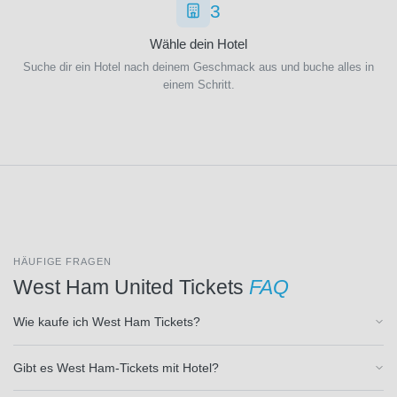
3
Wähle dein Hotel
1. FC
Suche dir ein Hotel nach deinem Geschmack aus und buche alles in
Heidenheim
einem Schritt.
1846
(15)
1.
FC
Köln
(34)
1. FC
Union
Berlin
(33)
HÄUFIGE FRAGEN
1.
West Ham United Tickets
FAQ
FSV
Mainz
Wie kaufe ich West Ham Tickets?
05
Veranstaltung
(34)
Gibt es West Ham-Tickets mit Hotel?
1.FC
Köln