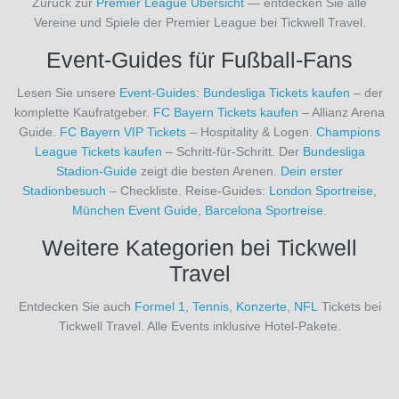
Zurück zur
Premier League Übersicht
— entdecken Sie alle
AFC
Vereine und Spiele der Premier League bei Tickwell Travel.
Sunderland
(11)
Event-Guides für Fußball-Fans
AFC
Wrexham
Lesen Sie unsere
Event-Guides
:
Bundesliga Tickets kaufen
– der
(1)
komplette Kaufratgeber.
FC Bayern Tickets kaufen
– Allianz Arena
AJ
Guide.
FC Bayern VIP Tickets
– Hospitality & Logen.
Champions
Auxerre
League Tickets kaufen
– Schritt-für-Schritt. Der
Bundesliga
(3)
Stadion-Guide
zeigt die besten Arenen.
Dein erster
AS
Stadionbesuch
– Checkliste. Reise-Guides:
London Sportreise
,
Monaco
München Event Guide
,
Barcelona Sportreise
.
(3)
Weitere Kategorien bei Tickwell
AS
Rom
Travel
(27)
AZ
Entdecken Sie auch
Formel 1
,
Tennis
,
Konzerte
,
NFL
Tickets bei
Alkmaar
Tickwell Travel. Alle Events inklusive Hotel-Pakete.
(1)
Académico
de Viseu