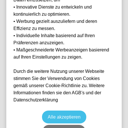
Ihnen
• Innovative Dienste zu entwickeln und
helfen?
kontinuierlich zu optimieren.
Haben Sie Fragen
• Werbung gezielt auszuliefern und deren
oder Wünsche?
Effizienz zu messen.
Dann melden Sie
sich gerne bei
• Individuelle Inhalte basierend auf Ihren
uns.
Präferenzen anzuzeigen.
Franz Helmer
• Maßgeschneiderte Werbeanzeigen basierend
E-Mail
franz@tickwell-
auf Ihren Einstellungen zu zeigen.
FC Southampton vs West Ham United
travel.de
Mo. - Fr. 10:00
Fußball
EFL Championship
Durch die weitere Nutzung unserer Webseite
Uhr - 16:00 Uhr
29 Dec, 2026
19:45
Southampton
Vereinigtes Königreich
WhatsApp +49
stimmen Sie der Verwendung von Cookies
St. Mary's Stadium
1514 1333875
gemäß unserer Cookie-Richtlinie zu. Weitere
Ticket(s)
ab
€
155,00
Informationen finden sie den AGB's und der
WhatsApp
Ticket(s) + Hotel
Datenschutzerklärung
+
ab
€
218,00
Individuelle Anfrage
Alle akzeptieren
Zurücksetzen
FILTER