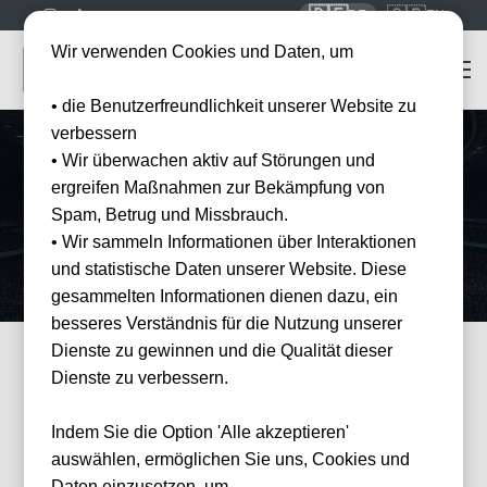
🇩🇪
🇬🇧
DE
EN
Wir verwenden Cookies und Daten, um
• die Benutzerfreundlichkeit unserer Website zu
verbessern
• Wir überwachen aktiv auf Störungen und
Startseite
Mannschaften
West Ham United
ergreifen Maßnahmen zur Bekämpfung von
West Ham United
Tickets
Spam, Betrug und Missbrauch.
Erleben Sie West Ham United live im London Stadium — offizielle
• Wir sammeln Informationen über Interaktionen
Tickets und Hotel-Pakete bei Tickwell.
und statistische Daten unserer Website. Diese
gesammelten Informationen dienen dazu, ein
besseres Verständnis für die Nutzung unserer
Dienste zu gewinnen und die Qualität dieser
Dienste zu verbessern.
FILTER
Events
Filter
×
Veranstalter: West Ham United
Indem Sie die Option 'Alle akzeptieren'
1 Events gefunden
Wie
auswählen, ermöglichen Sie uns, Cookies und
können
wir
Daten einzusetzen, um