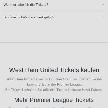
Wann erhalte ich die Tickets?
(1)
AC
EFL
Florenz
Sind die Tickets garantiert gültig?
Championship
(9)
(1)
AC
Mailand
Veranstaltungsort
(27)
AC
Monza
(9)
ACF
St.
Fiorentina
Mary's
West Ham United Tickets kaufen
(1)
Stadium
ADO
(1)
West Ham United
spielt im
London Stadium
. Erleben Sie die
Den
Hammers live in der Premier League.
Haag
Bei Tickwell erhalten Sie offizielle Tickets inklusive Hotel-Pakete.
(1)
Zurücksetzen
AFC
Mehr Premier League Tickets
Bournemouth
(29)