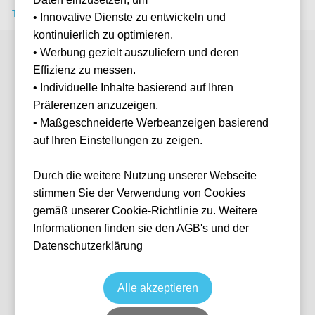
Tickets kaufen
Event-Info
FAQ
• Innovative Dienste zu entwickeln und
kontinuierlich zu optimieren.
• Werbung gezielt auszuliefern und deren
Verfügbare Kategorien (6)
Effizienz zu messen.
• Individuelle Inhalte basierend auf Ihren
Präferenzen anzuzeigen.
More info
• Maßgeschneiderte Werbeanzeigen basierend
auf Ihren Einstellungen zu zeigen.
Durch die weitere Nutzung unserer Webseite
stimmen Sie der Verwendung von Cookies
gemäß unserer Cookie-Richtlinie zu. Weitere
Informationen finden sie den AGB's und der
Datenschutzerklärung
Event Box VIP North (Lindner Hotel)
Fußball
1. Bundesliga
6 Feb, 2027
15:00
10 verfügbar
Alle akzeptieren
Leverkusen
Deutschland
BayArena
Ticket(s) + Hotel
+