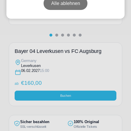
ab
€
260,00
Alle ablehnen
Individuelle Anfrage
Bayer 04 Leverkusen vs FC Augsburg
Germany
Leverkusen
06.02.2027
15:00
€
160,00
ab
Buchen
Sicher bezahlen
100% Original
SSL-verschlüsselt
Offizielle Tickets