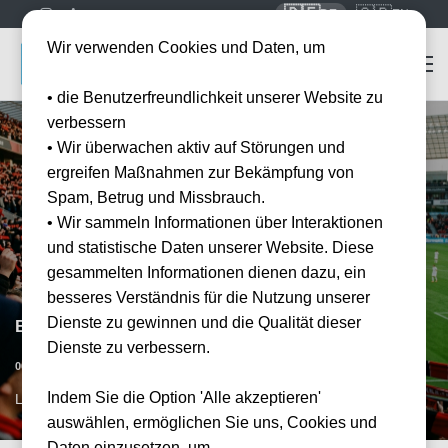
🇩🇪
🇬🇧
DE
EN
Wir verwenden Cookies und Daten, um
• die Benutzerfreundlichkeit unserer Website zu
verbessern
• Wir überwachen aktiv auf Störungen und
ergreifen Maßnahmen zur Bekämpfung von
Spam, Betrug und Missbrauch.
• Wir sammeln Informationen über Interaktionen
und statistische Daten unserer Website. Diese
gesammelten Informationen dienen dazu, ein
besseres Verständnis für die Nutzung unserer
Dienste zu gewinnen und die Qualität dieser
Bayer 04 Leverkusen vs FC Augsburg
Dienste zu verbessern.
Datum bestätigt
06.02.2027
15:00
Indem Sie die Option 'Alle akzeptieren'
LEV, DE
auswählen, ermöglichen Sie uns, Cookies und
Daten einzusetzen, um