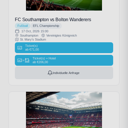
FC Southampton vs Bolton Wanderers
Fußball
EFL Championship
17 Oct, 2026
15:00
Southampton
Vereinigtes Königreich
St. Mary's Stadium
Ticket(s)
ab
€
71,00
Ticket(s) + Hotel
+
ab
€
206,00
Individuelle Anfrage