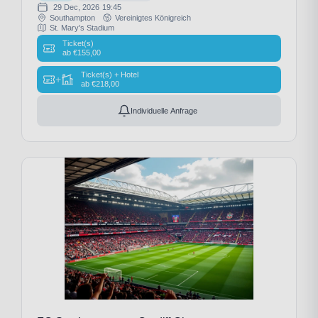
29 Dec, 2026
19:45
Southampton
Vereinigtes Königreich
St. Mary's Stadium
Ticket(s)
ab
€
155,00
Ticket(s) + Hotel
+
ab
€
218,00
Individuelle Anfrage