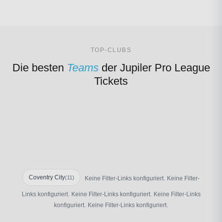
TOP-CLUBS
Die besten
Teams
der Jupiler Pro League
Tickets
AFC Sunderland
England
Norwich CIty
Leeds United
Sheffield United FC
Stadium of Light · 49,000
England
Ireland
England
Carrow Road · 27,606
Home of Football Stadium · 2,089
Coventry City
(11)
Keine Filter-Links konfiguriert.
Keine Filter-
Links konfiguriert.
Keine Filter-Links konfiguriert.
Keine Filter-Links
konfiguriert.
Keine Filter-Links konfiguriert.