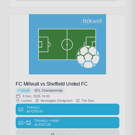
FC Millwall vs Sheffield United FC
Fußball
EFL Championship
8 Dec, 2026
19:45
London
Vereinigtes Königreich
The Den
Ticket(s)
ab
€
259,00
Ticket(s) + Hotel
+
ab
€
347,00