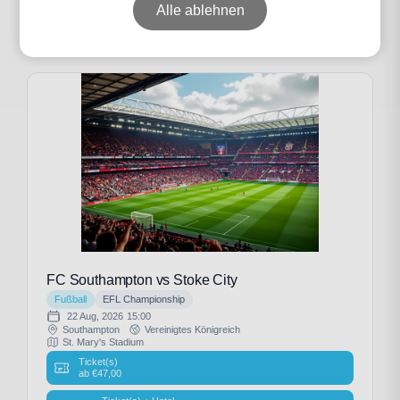
Alle ablehnen
Individuelle Anfrage
FC Southampton vs Stoke City
Fußball
EFL Championship
22 Aug, 2026
15:00
Southampton
Vereinigtes Königreich
St. Mary's Stadium
Ticket(s)
ab
€
47,00