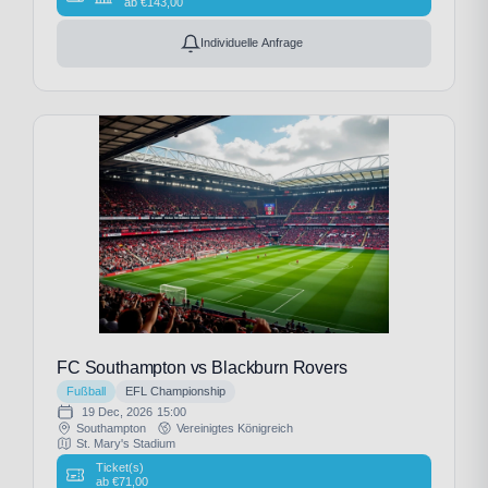
ab
€
143,00
Individuelle Anfrage
FC Southampton vs Blackburn Rovers
Fußball
EFL Championship
19 Dec, 2026
15:00
Southampton
Vereinigtes Königreich
St. Mary's Stadium
Ticket(s)
ab
€
71,00