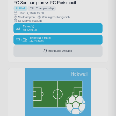
FC Southampton vs FC Portsmouth
Fußball
EFL Championship
10 Oct, 2026
15:00
Southampton
Vereinigtes Königreich
St. Mary's Stadium
Ticket(s)
ab
€
239,00
Ticket(s) + Hotel
+
ab
€
350,00
Individuelle Anfrage