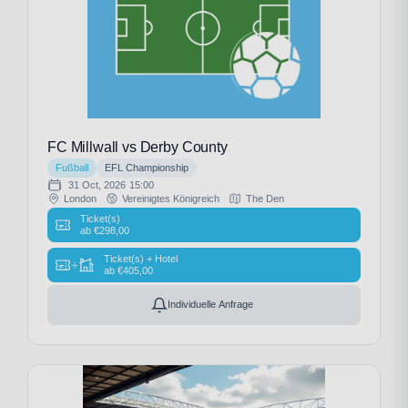
FC Millwall vs Derby County
Fußball
EFL Championship
31 Oct, 2026
15:00
London
Vereinigtes Königreich
The Den
Ticket(s)
ab
€
298,00
Ticket(s) + Hotel
+
ab
€
405,00
Individuelle Anfrage