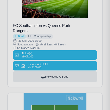
FC Southampton vs Queens Park
Rangers
Fußball
EFL Championship
31 Oct, 2026
15:00
Southampton
Vereinigtes Königreich
St. Mary's Stadium
Ticket(s)
ab
€
71,00
Ticket(s) + Hotel
+
ab
€
160,00
Individuelle Anfrage