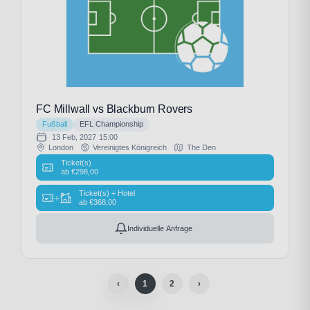
FC Millwall vs Blackburn Rovers
Fußball
EFL Championship
13 Feb, 2027
15:00
London
Vereinigtes Königreich
The Den
Ticket(s)
ab
€
298,00
Ticket(s) + Hotel
+
ab
€
368,00
Individuelle Anfrage
‹
1
2
›