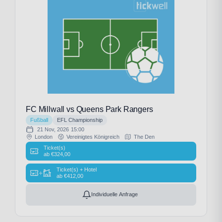
FC Millwall vs Queens Park Rangers
Fußball
EFL Championship
21 Nov, 2026
15:00
London
Vereinigtes Königreich
The Den
Ticket(s)
ab
€
324,00
Ticket(s) + Hotel
+
ab
€
412,00
Individuelle Anfrage