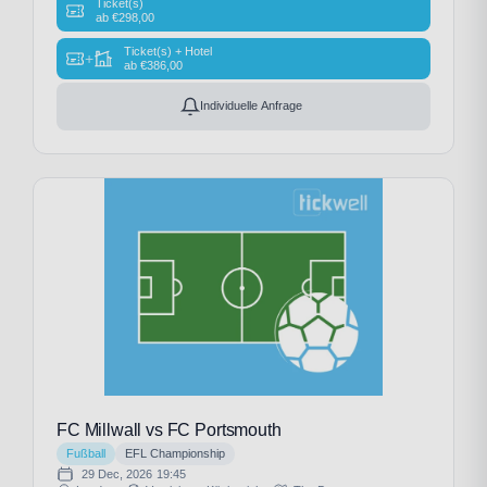
Ticket(s)
ab
€
298,00
Ticket(s) + Hotel
+
ab
€
386,00
Individuelle Anfrage
FC Millwall vs FC Portsmouth
Fußball
EFL Championship
29 Dec, 2026
19:45