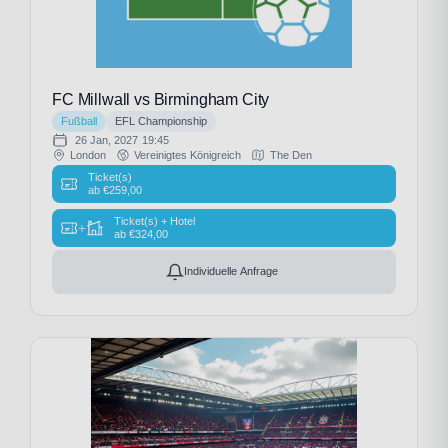
FC Millwall vs Birmingham City
Fußball
EFL Championship
26 Jan, 2027
19:45
London
Vereinigtes Königreich
The Den
Ticket(s)
ab
€
259,00
Ticket(s) + Hotel
+
ab
€
324,00
Individuelle Anfrage