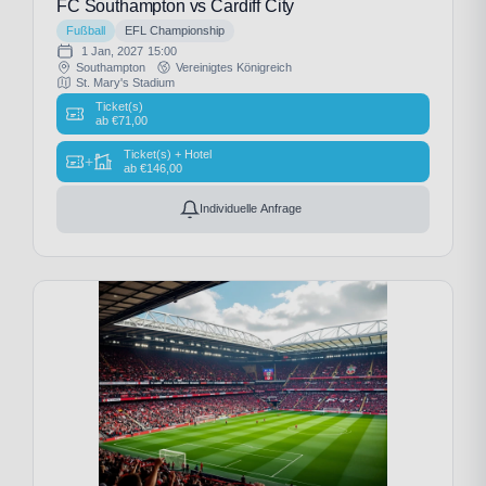
FC Southampton vs Cardiff City
Fußball
EFL Championship
1 Jan, 2027
15:00
Southampton
Vereinigtes Königreich
St. Mary's Stadium
Ticket(s)
ab
€
71,00
Ticket(s) + Hotel
+
ab
€
146,00
Individuelle Anfrage