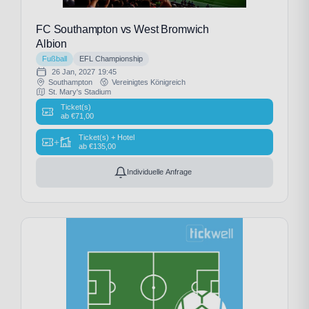
FC Southampton vs West Bromwich
Albion
Fußball
EFL Championship
26 Jan, 2027
19:45
Southampton
Vereinigtes Königreich
St. Mary's Stadium
Ticket(s)
ab
€
71,00
Ticket(s) + Hotel
+
ab
€
135,00
Individuelle Anfrage