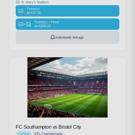
St. Mary's Stadium
Ticket(s)
ab
€
47,00
Ticket(s) + Hotel
+
ab
€
205,00
Individuelle Anfrage
FC Southampton vs Bristol City
Fußball
EFL Championship