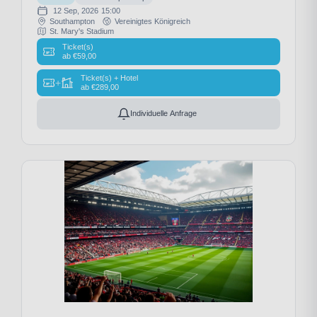
12 Sep, 2026
15:00
Southampton
Vereinigtes Königreich
St. Mary's Stadium
Ticket(s)
ab
€
59,00
Ticket(s) + Hotel
+
ab
€
289,00
Individuelle Anfrage