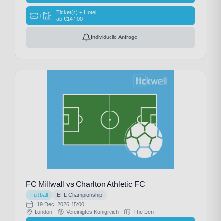
Ticket(s) + Hotel
+
ab
€
147,00
Individuelle Anfrage
FC Millwall vs Charlton Athletic FC
Fußball
EFL Championship
19 Dec, 2026
15:00
London
Vereinigtes Königreich
The Den