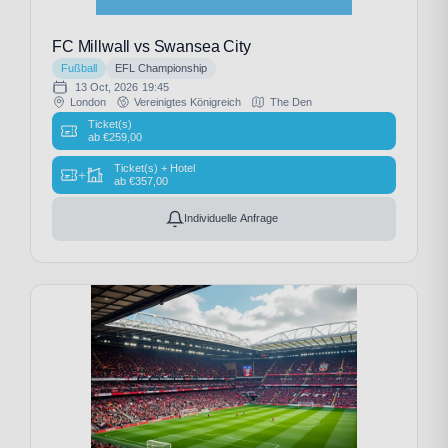
FC Millwall vs Swansea City
Fußball
EFL Championship
13 Oct, 2026
19:45
London
Vereinigtes Königreich
The Den
Ticket(s)
ab
€
259,00
Ticket(s) + Hotel
+
ab
€
357,00
Individuelle Anfrage