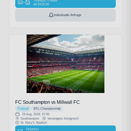
Ticket(s) + Hotel
+
ab
€
229,00
Individuelle Anfrage
FC Southampton vs Millwall FC
Fußball
EFL Championship
29 Aug, 2026
15:00
Southampton
Vereinigtes Königreich
St. Mary's Stadium
Ticket(s)