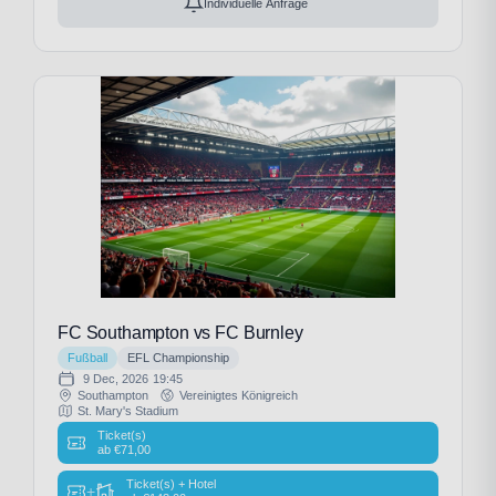
Individuelle Anfrage
FC Southampton vs FC Burnley
Fußball
EFL Championship
9 Dec, 2026
19:45
Southampton
Vereinigtes Königreich
St. Mary's Stadium
Ticket(s)
ab
€
71,00
Ticket(s) + Hotel
+