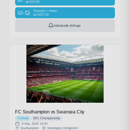
ab
€
47,00
Ticket(s) + Hotel
+
ab
€
227,00
Individuelle Anfrage
FC Southampton vs Swansea City
Fußball
EFL Championship
8 Sep, 2026
19:45
Southampton
Vereinigtes Königreich