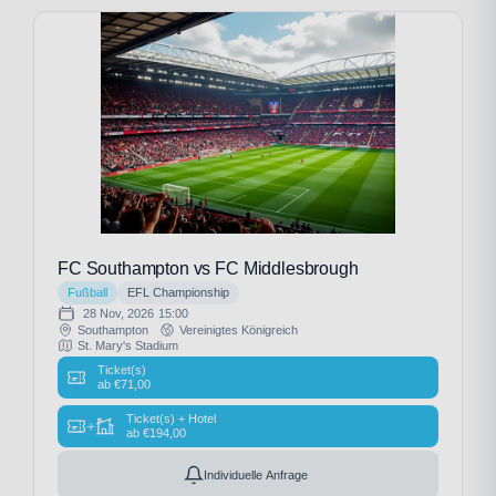
FC Southampton vs FC Middlesbrough
Fußball
EFL Championship
28 Nov, 2026
15:00
Southampton
Vereinigtes Königreich
St. Mary's Stadium
Ticket(s)
ab
€
71,00
Ticket(s) + Hotel
+
ab
€
194,00
Individuelle Anfrage