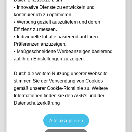
• Innovative Dienste zu entwickeln und
Filter
36 Events gefunden
kontinuierlich zu optimieren.
• Werbung gezielt auszuliefern und deren
Effizienz zu messen.
• Individuelle Inhalte basierend auf Ihren
Präferenzen anzuzeigen.
• Maßgeschneiderte Werbeanzeigen basierend
auf Ihren Einstellungen zu zeigen.
Durch die weitere Nutzung unserer Webseite
stimmen Sie der Verwendung von Cookies
FC Millwall vs Norwich City
gemäß unserer Cookie-Richtlinie zu. Weitere
Fußball
EFL Championship
Informationen finden sie den AGB's und der
22 Aug, 2026
12:30
London
Vereinigtes Königreich
The Den
Datenschutzerklärung
Ticket(s)
ab
€
259,00
Alle akzeptieren
Ticket(s) + Hotel
+
ab
€
375,00