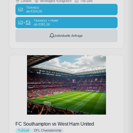
London
Vereinigtes Königreich
The Den
Ticket(s)
ab
€
324,00
Ticket(s) + Hotel
+
ab
€
381,00
Individuelle Anfrage
FC Southampton vs West Ham United
Fußball
EFL Championship