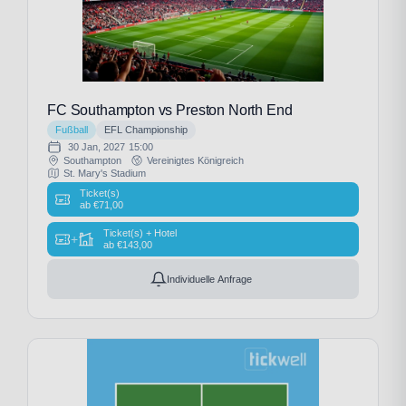
FC Southampton vs Preston North End
Fußball
EFL Championship
30 Jan, 2027
15:00
Southampton
Vereinigtes Königreich
St. Mary's Stadium
Ticket(s)
ab
€
71,00
Ticket(s) + Hotel
+
ab
€
143,00
Individuelle Anfrage