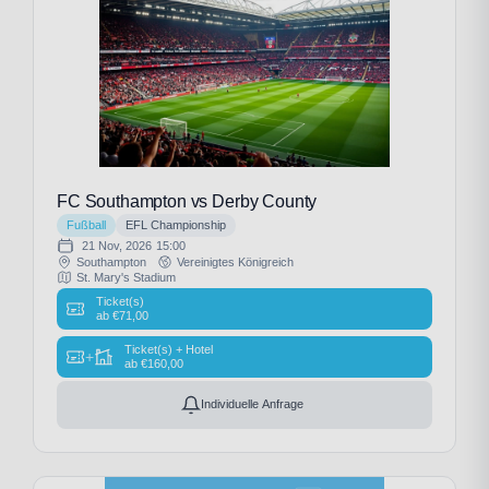
FC Southampton vs Derby County
Fußball
EFL Championship
21 Nov, 2026
15:00
Southampton
Vereinigtes Königreich
St. Mary's Stadium
Ticket(s)
ab
€
71,00
Ticket(s) + Hotel
+
ab
€
160,00
Individuelle Anfrage