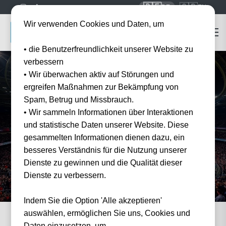
🇩🇪
🇬🇧
DE
EN
Wir verwenden Cookies und Daten, um
• die Benutzerfreundlichkeit unserer Website zu
verbessern
• Wir überwachen aktiv auf Störungen und
ergreifen Maßnahmen zur Bekämpfung von
Spam, Betrug und Missbrauch.
Startseite
Fußballtickets
Championship
• Wir sammeln Informationen über Interaktionen
Championship
Tickets 2026/27
und statistische Daten unserer Website. Diese
Offizielle Tickets für die EFL Championship. Englischer Fußball hautnah — inklusive
gesammelten Informationen dienen dazu, ein
Hotel-Pakete.
besseres Verständnis für die Nutzung unserer
Dienste zu gewinnen und die Qualität dieser
Dienste zu verbessern.
Indem Sie die Option 'Alle akzeptieren'
auswählen, ermöglichen Sie uns, Cookies und
Daten einzusetzen, um