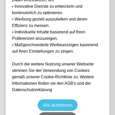
• Innovative Dienste zu entwickeln und
Filter
0 Events gefunden
kontinuierlich zu optimieren.
• Werbung gezielt auszuliefern und deren
Nichts gefunden...
Effizienz zu messen.
• Individuelle Inhalte basierend auf Ihren
Präferenzen anzuzeigen.
• Maßgeschneiderte Werbeanzeigen basierend
auf Ihren Einstellungen zu zeigen.
IN 3 SCHRITTEN
Wie funktioniert
es?
Durch die weitere Nutzung unserer Webseite
stimmen Sie der Verwendung von Cookies
gemäß unserer Cookie-Richtlinie zu. Weitere
Informationen finden sie den AGB's und der
1
Datenschutzerklärung
Suche nach deinem Event
Alle akzeptieren
Wähle das Event deiner Träume aus — von Fußball über Formel 1 bis Konzerte.