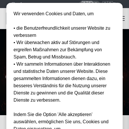
🇩🇪
🇬🇧
DE
EN
Wir verwenden Cookies und Daten, um
• die Benutzerfreundlichkeit unserer Website zu
verbessern
• Wir überwachen aktiv auf Störungen und
ergreifen Maßnahmen zur Bekämpfung von
Spam, Betrug und Missbrauch.
Startseite
Konzert Tickets
Iron Maiden
• Wir sammeln Informationen über Interaktionen
Iron Maiden
Tickets 2026
und statistische Daten unserer Website. Diese
Erleben Sie Iron Maiden live auf der Future Past Tour — offizielle Tickets bei Tickwell.
gesammelten Informationen dienen dazu, ein
besseres Verständnis für die Nutzung unserer
Dienste zu gewinnen und die Qualität dieser
Dienste zu verbessern.
Indem Sie die Option 'Alle akzeptieren'
auswählen, ermöglichen Sie uns, Cookies und
Daten einzusetzen, um