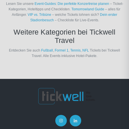
Lesen Sie unsere
Event-Guides
:
Die perfekte Konzertreise planen
– Ticket-
Kategorien, Hoteltipps und Checklisten.
Tomorrowland Guide
– alles für
Anfänger.
VIP vs. Tribüne
– welche Tickets lohnen sich?
Dein erster
Stadionbesuch
– Checkliste für Live-Events.
Weitere Kategorien bei Tickwell
Travel
Entdecken Sie auch
Fußball
,
Formel 1
,
Tennis
,
NFL
Tickets bei Tickwell
Travel. Alle Events inklusive Hotel-Pakete.