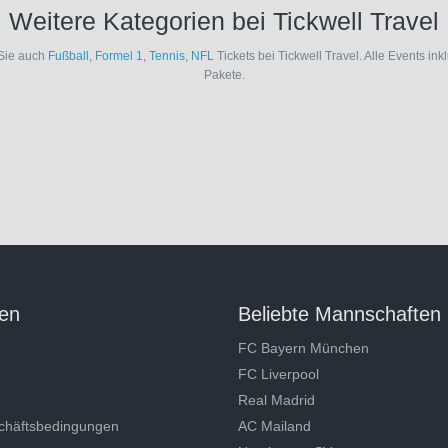
Weitere Kategorien bei Tickwell Travel
Sie auch
Fußball
,
Formel 1
,
Tennis
,
NFL
Tickets bei Tickwell Travel. Alle Events ink
Pakete.
en
Beliebte Mannschaften
FC Bayern München
FC Liverpool
Real Madrid
chäftsbedingungen
AC Mailand