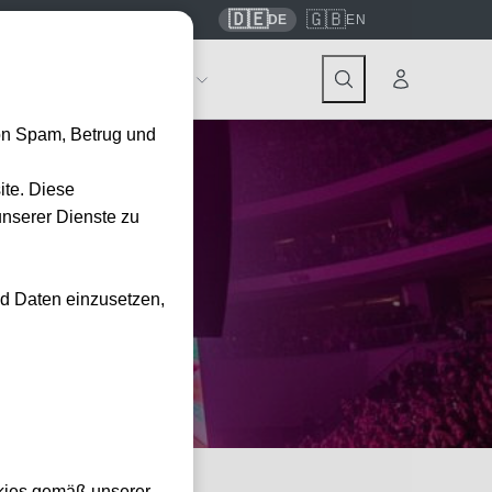
🇩🇪
🇬🇧
7559
contact@tickwell-travel.de
DE
EN
Events
Über Tickwell
on Spam, Betrug und
ite. Diese
unserer Dienste zu
nd Daten einzusetzen,
kies gemäß unserer