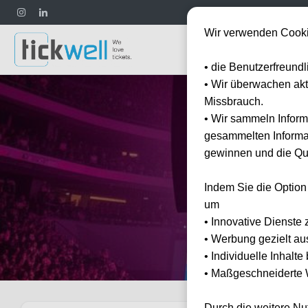
Wir verwenden Cooki
Fußball
• die Benutzerfreund
• Wir überwachen ak
Missbrauch.
• Wir sammeln Inform
gesammelten Informat
gewinnen und die Qua
Indem Sie die Option
um
• Innovative Dienste 
• Werbung gezielt au
• Individuelle Inhalt
• Maßgeschneiderte W
Durch die weitere N