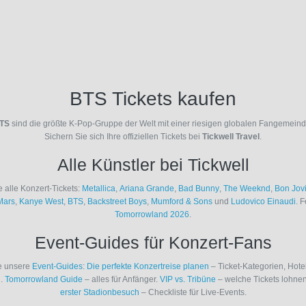
BTS Tickets kaufen
TS
sind die größte K-Pop-Gruppe der Welt mit einer riesigen globalen Fangemeind
Sichern Sie sich Ihre offiziellen Tickets bei
Tickwell Travel
.
Alle Künstler bei Tickwell
 alle Konzert-Tickets:
Metallica
,
Ariana Grande
,
Bad Bunny
,
The Weeknd
,
Bon Jov
Mars
,
Kanye West
,
BTS
,
Backstreet Boys
,
Mumford & Sons
und
Ludovico Einaudi
. F
Tomorrowland 2026
.
Event-Guides für Konzert-Fans
e unsere
Event-Guides
:
Die perfekte Konzertreise planen
– Ticket-Kategorien, Hote
n.
Tomorrowland Guide
– alles für Anfänger.
VIP vs. Tribüne
– welche Tickets lohne
erster Stadionbesuch
– Checkliste für Live-Events.