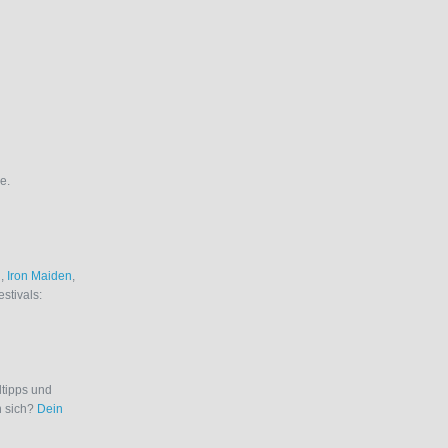
e.
i
,
Iron Maiden
,
estivals:
ltipps und
n sich?
Dein