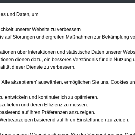
+49 1514 135
es und Daten, um
Formel 1
Tennis
Konzerte
NFL
Mehr 
lichkeit unserer Website zu verbessern
tiv auf Störungen und ergreifen Maßnahmen zur Bekämpfung v
ationen über Interaktionen und statistische Daten unserer Webs
ionen dienen dazu, ein besseres Verständnis für die Nutzung 
Startseite
Konzert Tickets
BTS Tickets
lität dieser Dienste zu verbessern.
BTS Tickets
Tickets 2026
 'Alle akzeptieren' auswählen, ermöglichen Sie uns, Cookies u
Erleben Sie BTS live auf der Yet To Come World Tour — offizielle Tickets bei Tickwell.
zu entwickeln und kontinuierlich zu optimieren.
szuliefern und deren Effizienz zu messen.
e basierend auf Ihren Präferenzen anzuzeigen.
erbeanzeigen basierend auf Ihren Einstellungen zu zeigen.
utzung unserer Webseite stimmen Sie der Verwendung von Coo