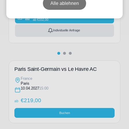
Alle ablehnen
Ticket(s)
ab
€
219,00
Ticket(s) + Hotel
+
ab
€
332,00
Individuelle Anfrage
Paris Saint-Germain vs Le Havre AC
France
Paris
10.04.2027
15:00
€
219,00
ab
Buchen