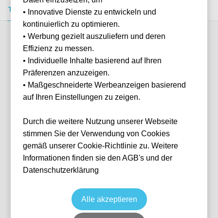
Tickets kaufen
Event-Info
FAQ
• Innovative Dienste zu entwickeln und
kontinuierlich zu optimieren.
• Werbung gezielt auszuliefern und deren
Verfügbare Kategorien (3)
Effizienz zu messen.
• Individuelle Inhalte basierend auf Ihren
Präferenzen anzuzeigen.
More info
• Maßgeschneiderte Werbeanzeigen basierend
auf Ihren Einstellungen zu zeigen.
Durch die weitere Nutzung unserer Webseite
stimmen Sie der Verwendung von Cookies
gemäß unserer Cookie-Richtlinie zu. Weitere
Informationen finden sie den AGB's und der
Datenschutzerklärung
Longside Middle/Lower - Up to 2
together
Fußball
Ligue 1
Alle akzeptieren
10 Apr, 2027
15:00
10 verfügbar
Paris
Frankreich
Parc des Princes