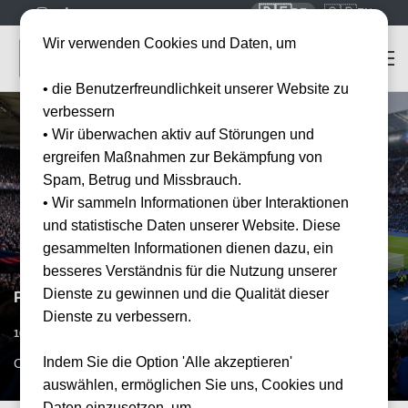
🇩🇪
🇬🇧
DE
EN
Wir verwenden Cookies und Daten, um
• die Benutzerfreundlichkeit unserer Website zu
verbessern
• Wir überwachen aktiv auf Störungen und
ergreifen Maßnahmen zur Bekämpfung von
Spam, Betrug und Missbrauch.
• Wir sammeln Informationen über Interaktionen
und statistische Daten unserer Website. Diese
gesammelten Informationen dienen dazu, ein
besseres Verständnis für die Nutzung unserer
Dienste zu gewinnen und die Qualität dieser
Paris Saint-Germain vs Le Havre AC
Dienste zu verbessern.
Datum bestätigt
10.04.2027
15:00
Indem Sie die Option 'Alle akzeptieren'
CDG, FR
auswählen, ermöglichen Sie uns, Cookies und
Daten einzusetzen, um