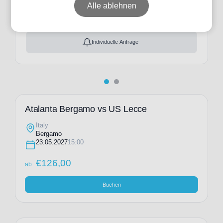
ab
€
126,00
Alle ablehnen
Ticket(s) + Hotel
+
ab
€
201,00
Individuelle Anfrage
Atalanta Bergamo vs US Lecce
Italy
Bergamo
23.05.2027
15:00
€
126,00
ab
Buchen