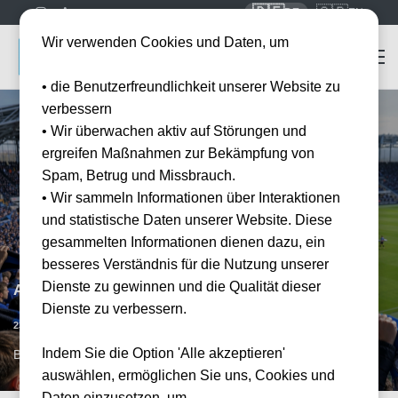
🇩🇪
🇬🇧
DE
EN
Wir verwenden Cookies und Daten, um
• die Benutzerfreundlichkeit unserer Website zu
verbessern
• Wir überwachen aktiv auf Störungen und
ergreifen Maßnahmen zur Bekämpfung von
Spam, Betrug und Missbrauch.
• Wir sammeln Informationen über Interaktionen
und statistische Daten unserer Website. Diese
gesammelten Informationen dienen dazu, ein
besseres Verständnis für die Nutzung unserer
Dienste zu gewinnen und die Qualität dieser
Atalanta Bergamo vs US Lecce
Dienste zu verbessern.
Vorraussichtliches Datum
23.05.2027
15:00
Indem Sie die Option 'Alle akzeptieren'
BGY, IT
auswählen, ermöglichen Sie uns, Cookies und
Daten einzusetzen, um