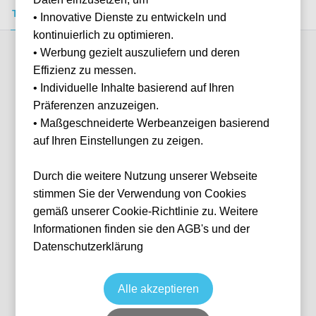
Tickets kaufen
Event-Info
FAQ
• Innovative Dienste zu entwickeln und
kontinuierlich zu optimieren.
• Werbung gezielt auszuliefern und deren
Verfügbare Kategorien (2)
Effizienz zu messen.
• Individuelle Inhalte basierend auf Ihren
Präferenzen anzuzeigen.
More info
• Maßgeschneiderte Werbeanzeigen basierend
auf Ihren Einstellungen zu zeigen.
Durch die weitere Nutzung unserer Webseite
stimmen Sie der Verwendung von Cookies
gemäß unserer Cookie-Richtlinie zu. Weitere
Informationen finden sie den AGB's und der
Datenschutzerklärung
Shortside
Fußball
Serie A
23 May, 2027
15:00
10 verfügbar
Alle akzeptieren
Bergamo
Italien
Gewiss Stadium
Ticket(s)