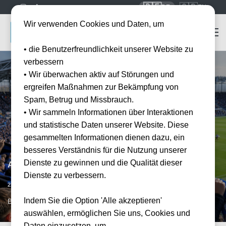
🇩🇪
🇬🇧
DE
EN
Wir verwenden Cookies und Daten, um
• die Benutzerfreundlichkeit unserer Website zu
verbessern
• Wir überwachen aktiv auf Störungen und
ergreifen Maßnahmen zur Bekämpfung von
Spam, Betrug und Missbrauch.
• Wir sammeln Informationen über Interaktionen
und statistische Daten unserer Website. Diese
gesammelten Informationen dienen dazu, ein
besseres Verständnis für die Nutzung unserer
Dienste zu gewinnen und die Qualität dieser
Atalanta Bergamo vs AC Mailand
Dienste zu verbessern.
Vorraussichtliches Datum
21.03.2027
15:00
Indem Sie die Option 'Alle akzeptieren'
BGY, IT
auswählen, ermöglichen Sie uns, Cookies und
Daten einzusetzen, um