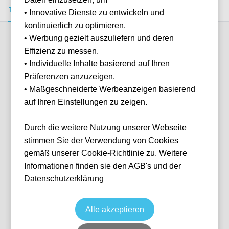
Tickets kaufen
Event-Info
FAQ
• Innovative Dienste zu entwickeln und
kontinuierlich zu optimieren.
• Werbung gezielt auszuliefern und deren
Verfügbare Kategorien (2)
Effizienz zu messen.
• Individuelle Inhalte basierend auf Ihren
Präferenzen anzuzeigen.
More info
• Maßgeschneiderte Werbeanzeigen basierend
auf Ihren Einstellungen zu zeigen.
Durch die weitere Nutzung unserer Webseite
stimmen Sie der Verwendung von Cookies
gemäß unserer Cookie-Richtlinie zu. Weitere
Informationen finden sie den AGB's und der
Datenschutzerklärung
Longside Lower
Fußball
Serie A
21 Mar, 2027
15:00
10 verfügbar
Alle akzeptieren
Bergamo
Italien
Gewiss Stadium
Ticket(s)