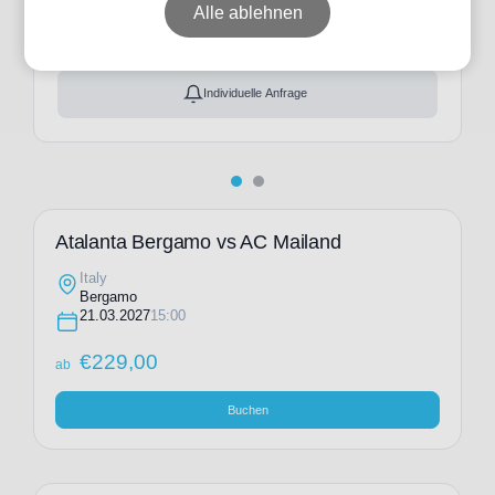
ab
€
229,00
Alle ablehnen
Ticket(s) + Hotel
+
ab
€
299,00
Individuelle Anfrage
Atalanta Bergamo vs AC Mailand
Italy
Bergamo
21.03.2027
15:00
€
229,00
ab
Buchen