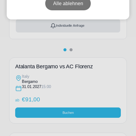
ab
€
91,00
Alle ablehnen
Ticket(s) + Hotel
+
ab
€
144,00
Individuelle Anfrage
Atalanta Bergamo vs AC Florenz
Italy
Bergamo
31.01.2027
15:00
€
91,00
ab
Buchen