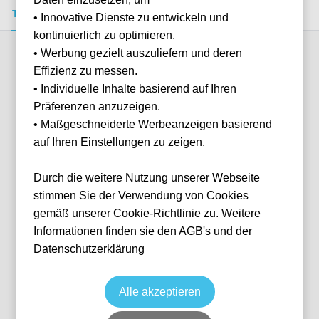
Tickets kaufen
Event-Info
FAQ
• Innovative Dienste zu entwickeln und
kontinuierlich zu optimieren.
• Werbung gezielt auszuliefern und deren
Verfügbare Kategorien (2)
Effizienz zu messen.
• Individuelle Inhalte basierend auf Ihren
Präferenzen anzuzeigen.
More info
• Maßgeschneiderte Werbeanzeigen basierend
auf Ihren Einstellungen zu zeigen.
Durch die weitere Nutzung unserer Webseite
stimmen Sie der Verwendung von Cookies
gemäß unserer Cookie-Richtlinie zu. Weitere
Informationen finden sie den AGB's und der
Datenschutzerklärung
Shortside
Fußball
Serie A
31 Jan, 2027
15:00
10 verfügbar
Alle akzeptieren
Bergamo
Italien
Gewiss Stadium
Ticket(s)