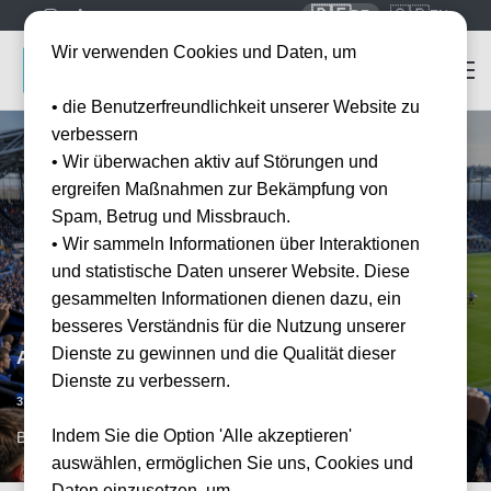
🇩🇪
🇬🇧
DE
EN
Wir verwenden Cookies und Daten, um
• die Benutzerfreundlichkeit unserer Website zu
verbessern
• Wir überwachen aktiv auf Störungen und
ergreifen Maßnahmen zur Bekämpfung von
Spam, Betrug und Missbrauch.
• Wir sammeln Informationen über Interaktionen
und statistische Daten unserer Website. Diese
gesammelten Informationen dienen dazu, ein
besseres Verständnis für die Nutzung unserer
Dienste zu gewinnen und die Qualität dieser
Atalanta Bergamo vs AC Florenz
Dienste zu verbessern.
Vorraussichtliches Datum
31.01.2027
15:00
Indem Sie die Option 'Alle akzeptieren'
BGY, IT
auswählen, ermöglichen Sie uns, Cookies und
Daten einzusetzen, um