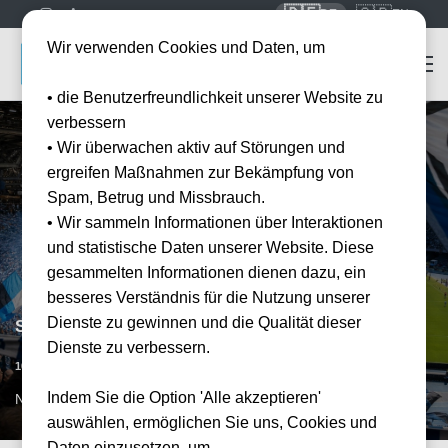
🇩🇪
🇬🇧
DE
EN
Wir verwenden Cookies und Daten, um
• die Benutzerfreundlichkeit unserer Website zu
verbessern
• Wir überwachen aktiv auf Störungen und
ergreifen Maßnahmen zur Bekämpfung von
Spam, Betrug und Missbrauch.
• Wir sammeln Informationen über Interaktionen
und statistische Daten unserer Website. Diese
gesammelten Informationen dienen dazu, ein
besseres Verständnis für die Nutzung unserer
Dienste zu gewinnen und die Qualität dieser
SSC Neapel vs CFC Genua
Dienste zu verbessern.
Vorraussichtliches Datum
16.05.2027
15:00
Indem Sie die Option 'Alle akzeptieren'
NAP, IT
auswählen, ermöglichen Sie uns, Cookies und
Daten einzusetzen, um