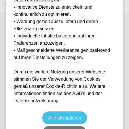
Tickets kaufen
Event-Info
FAQ
• Innovative Dienste zu entwickeln und
kontinuierlich zu optimieren.
• Werbung gezielt auszuliefern und deren
Verfügbare Kategorien (3)
Effizienz zu messen.
• Individuelle Inhalte basierend auf Ihren
Präferenzen anzuzeigen.
More info
• Maßgeschneiderte Werbeanzeigen basierend
auf Ihren Einstellungen zu zeigen.
Durch die weitere Nutzung unserer Webseite
stimmen Sie der Verwendung von Cookies
gemäß unserer Cookie-Richtlinie zu. Weitere
Informationen finden sie den AGB's und der
Datenschutzerklärung
Distinti Inferiori
Fußball
Serie A
16 May, 2027
15:00
10 verfügbar
Alle akzeptieren
Naples
Italien
Stadio Diego Armando Maradona
Ticket(s)