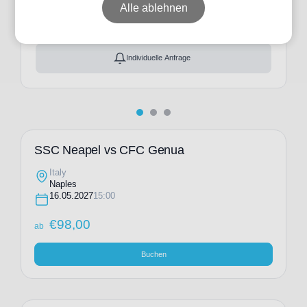
ab
€
98,00
Alle ablehnen
Ticket(s) + Hotel
+
ab
€
286,00
Individuelle Anfrage
SSC Neapel vs CFC Genua
Italy
Naples
16.05.2027
15:00
€
98,00
ab
Buchen