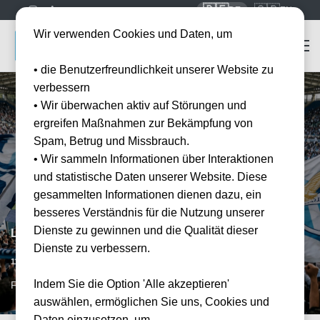
🇩🇪
🇬🇧
DE
EN
Wir verwenden Cookies und Daten, um
• die Benutzerfreundlichkeit unserer Website zu
verbessern
• Wir überwachen aktiv auf Störungen und
ergreifen Maßnahmen zur Bekämpfung von
Spam, Betrug und Missbrauch.
• Wir sammeln Informationen über Interaktionen
und statistische Daten unserer Website. Diese
gesammelten Informationen dienen dazu, ein
besseres Verständnis für die Nutzung unserer
Dienste zu gewinnen und die Qualität dieser
Lazio Rom vs FC Turin
Dienste zu verbessern.
Vorraussichtliches Datum
11.04.2027
15:00
Indem Sie die Option 'Alle akzeptieren'
FCO, IT
auswählen, ermöglichen Sie uns, Cookies und
Daten einzusetzen, um