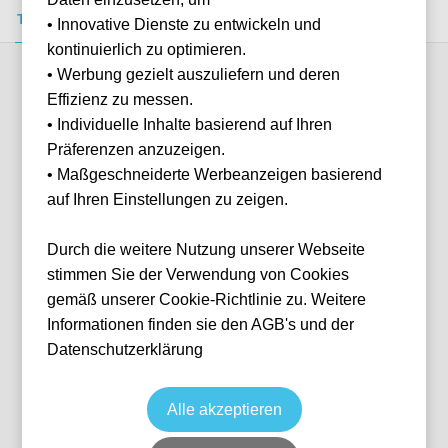
Tickets kaufen
Event-Info
FAQ
• Innovative Dienste zu entwickeln und
kontinuierlich zu optimieren.
• Werbung gezielt auszuliefern und deren
Verfügbare Kategorien (2)
Effizienz zu messen.
• Individuelle Inhalte basierend auf Ihren
Präferenzen anzuzeigen.
More info
• Maßgeschneiderte Werbeanzeigen basierend
auf Ihren Einstellungen zu zeigen.
Durch die weitere Nutzung unserer Webseite
stimmen Sie der Verwendung von Cookies
gemäß unserer Cookie-Richtlinie zu. Weitere
Informationen finden sie den AGB's und der
Datenschutzerklärung
Tribuna Tevere
Fußball
Serie A
11 Apr, 2027
15:00
10 verfügbar
Alle akzeptieren
Rome
Italien
Olympiastadion Rom
Ticket(s)