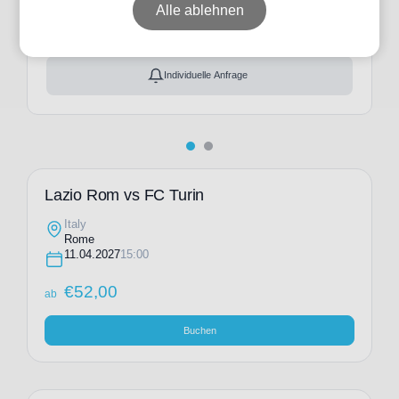
ab
€
52,00
Alle ablehnen
Ticket(s) + Hotel
+
ab
€
163,00
Individuelle Anfrage
Lazio Rom vs FC Turin
Italy
Rome
11.04.2027
15:00
€
52,00
ab
Buchen